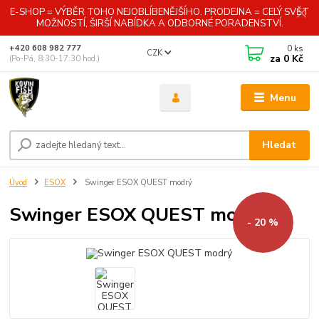
E-SHOP = VÝBĚR TOHO NEJOBLÍBENĚJŠÍHO. PRODEJNA = CELÝ SVĚT
MOŽNOSTÍ, ŠIRŠÍ NABÍDKA A ODBORNÉ PORADENSTVÍ.
0
ks
+420 608 982 777
CZK
za
0 Kč
(Po-Pá, 8:30-17:30 hod.)
Menu
Hledat
Úvod
ESOX
Swinger ESOX QUEST modrý
Swinger ESOX QUEST modrý
- 20 %