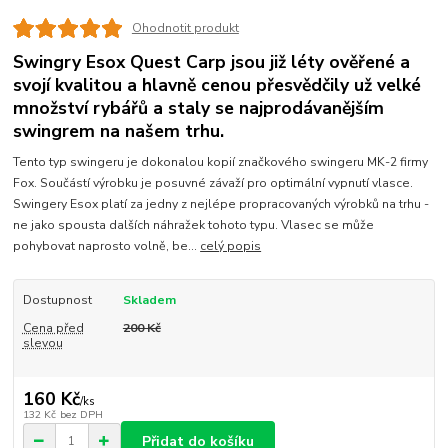
Ohodnotit produkt
Swingry Esox Quest Carp jsou již léty ověřené a
svojí kvalitou a hlavně cenou přesvědčily už velké
množství rybářů a staly se najprodávanějším
swingrem na našem trhu.
Tento typ swingeru je dokonalou kopií značkového swingeru MK-2 firmy
Fox. Součástí výrobku je posuvné závaží pro optimální vypnutí vlasce.
Swingery Esox platí za jedny z nejlépe propracovaných výrobků na trhu -
ne jako spousta dalších náhražek tohoto typu. Vlasec se může
pohybovat naprosto volně, be...
celý popis
Dostupnost
Skladem
Cena před
200 Kč
slevou
160 Kč
/
ks
132 Kč
bez DPH
Přidat do košíku