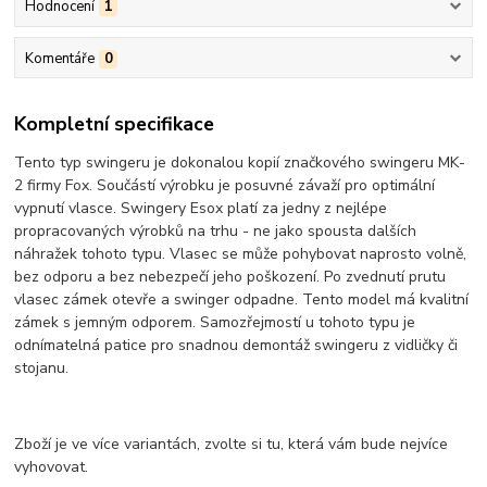
Hodnocení
1
Komentáře
0
Kompletní specifikace
Tento typ swingeru je dokonalou kopií značkového swingeru MK-
2 firmy Fox. Součástí výrobku je posuvné závaží pro optimální
vypnutí vlasce. Swingery Esox platí za jedny z nejlépe
propracovaných výrobků na trhu - ne jako spousta dalších
náhražek tohoto typu. Vlasec se může pohybovat naprosto volně,
bez odporu a bez nebezpečí jeho poškození. Po zvednutí prutu
vlasec zámek otevře a swinger odpadne. Tento model má kvalitní
zámek s jemným odporem. Samozřejmostí u tohoto typu je
odnímatelná patice pro snadnou demontáž swingeru z vidličky či
stojanu.
Zboží je ve více variantách, zvolte si tu, která vám bude nejvíce
vyhovovat.