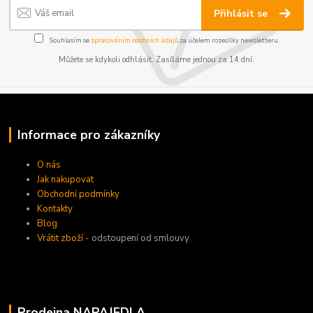
Přihlásit se
Souhlasím se
zpracováním osobních údajů
za účelem rozesílky newsletteru.
Můžete se kdykoli odhlásit. Zasíláme jednou za 14 dní.
Informace pro zákazníky
O nás
Jak nakupovat
Obchodní podmínky
Kontakty
Blog
Vrátit zboží
- odstoupení od smlouvy
Prodejna NAPAJEDLA