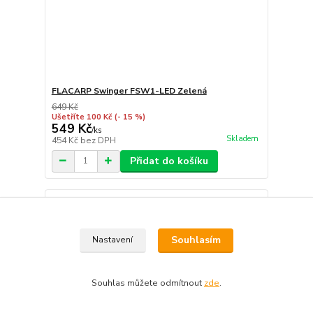
FLACARP Swinger FSW1-LED Zelená
649 Kč
Ušetříte 100 Kč
(- 15 %)
549 Kč
/
ks
Skladem
454 Kč
bez DPH
Přidat do košíku
Souhlasím
Nastavení
Souhlas můžete odmítnout
zde
.