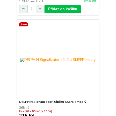
Skladem
178 Kč
bez DPH
Přidat do košíku
Akce
DELPHIN Signalizátor záběru SKIPER modrý
268 Kč
Ušetříte 53 Kč
(- 20 %)
215 Kč