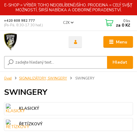
E-SHOP = VÝBĚR TOHO NEJOBLÍBENĚJŠÍHO. PRODEJNA = CELÝ SVĚT
MOŽNOSTÍ, ŠIRŠÍ NABÍDKA A ODBORNÉ PORADENSTVÍ.
0
ks
+420 608 982 777
CZK
za
0 Kč
(Po-Pá, 8:30-17:30 hod.)
Menu
Hledat
Úvod
SIGNALIZÁTORY, SWINGERY
SWINGERY
SWINGERY
KLASICKÝ
ŘETÍZKOVÝ