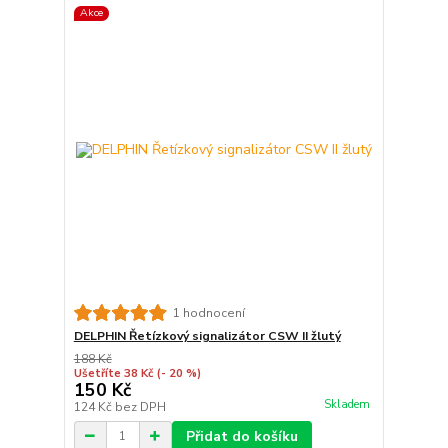
Akce
1 hodnocení
DELPHIN Řetízkový signalizátor CSW II žlutý
188 Kč
Ušetříte 38 Kč
(- 20 %)
150 Kč
Skladem
124 Kč
bez DPH
Přidat do košíku