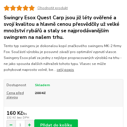
Ohodnotit produkt
Swingry Esox Quest Carp jsou již léty ověřené a
svojí kvalitou a hlavně cenou přesvědčily už velké
množství rybářů a staly se najprodávanějším
swingrem na našem trhu.
Tento typ swingeru je dokonalou kopií značkového swingeru MK-2 firmy
Fox. Součástí výrobku je posuvné závaží pro optimální vypnutí vlasce.
Swingery Esox platí za jedny z nejlépe propracovaných výrobků na trhu -
ne jako spousta dalších náhražek tohoto typu. Vlasec se může
pohybovat naprosto volně, be...
celý popis
Dostupnost
Skladem
Cena před
200 Kč
slevou
160 Kč
/
ks
132 Kč
bez DPH
Přidat do košíku