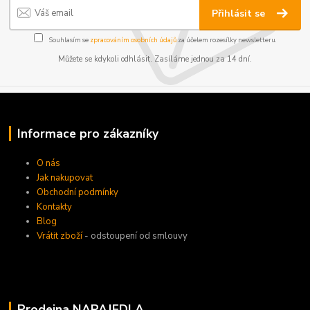
Přihlásit se
Souhlasím se
zpracováním osobních údajů
za účelem rozesílky newsletteru.
Můžete se kdykoli odhlásit. Zasíláme jednou za 14 dní.
Informace pro zákazníky
O nás
Jak nakupovat
Obchodní podmínky
Kontakty
Blog
Vrátit zboží
- odstoupení od smlouvy
Prodejna NAPAJEDLA