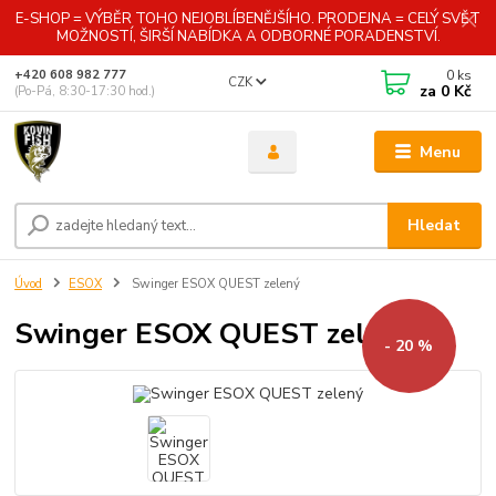
E-SHOP = VÝBĚR TOHO NEJOBLÍBENĚJŠÍHO. PRODEJNA = CELÝ SVĚT
MOŽNOSTÍ, ŠIRŠÍ NABÍDKA A ODBORNÉ PORADENSTVÍ.
0
ks
+420 608 982 777
CZK
za
0 Kč
(Po-Pá, 8:30-17:30 hod.)
Menu
Hledat
Úvod
ESOX
Swinger ESOX QUEST zelený
Swinger ESOX QUEST zelený
- 20 %