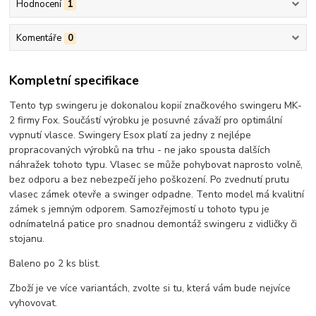
Hodnocení
1
Komentáře
0
Kompletní specifikace
Tento typ swingeru je dokonalou kopií značkového swingeru MK-
2 firmy Fox. Součástí výrobku je posuvné závaží pro optimální
vypnutí vlasce. Swingery Esox platí za jedny z nejlépe
propracovaných výrobků na trhu - ne jako spousta dalších
náhražek tohoto typu. Vlasec se může pohybovat naprosto volně,
bez odporu a bez nebezpečí jeho poškození. Po zvednutí prutu
vlasec zámek otevře a swinger odpadne. Tento model má kvalitní
zámek s jemným odporem. Samozřejmostí u tohoto typu je
odnímatelná patice pro snadnou demontáž swingeru z vidličky či
stojanu.
Baleno po 2 ks blist.
Zboží je ve více variantách, zvolte si tu, která vám bude nejvíce
vyhovovat.