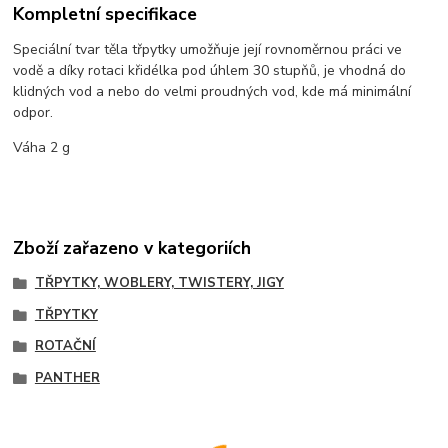
Kompletní specifikace
Speciální tvar těla třpytky umožňuje její rovnoměrnou práci ve
vodě a díky rotaci křidélka pod úhlem 30 stupňů, je vhodná do
klidných vod a nebo do velmi proudných vod, kde má minimální
odpor.
Váha 2 g
Zboží zařazeno v kategoriích
TŘPYTKY, WOBLERY, TWISTERY, JIGY
TŘPYTKY
ROTAČNÍ
PANTHER