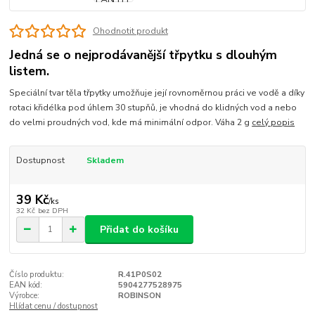
Ohodnotit produkt
Jedná se o nejprodávanější třpytku s dlouhým
listem.
Speciální tvar těla třpytky umožňuje její rovnoměrnou práci ve vodě a díky
rotaci křidélka pod úhlem 30 stupňů, je vhodná do klidných vod a nebo
do velmi proudných vod, kde má minimální odpor. Váha 2 g
celý popis
Dostupnost
Skladem
39 Kč
/
ks
32 Kč
bez DPH
Přidat do košíku
Číslo produktu:
R.41P0S02
EAN kód:
5904277528975
Výrobce:
ROBINSON
Hlídat cenu / dostupnost