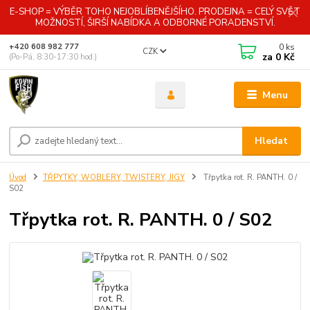
E-SHOP = VÝBĚR TOHO NEJOBLÍBENĚJŠÍHO. PRODEJNA = CELÝ SVĚT
MOŽNOSTÍ, ŠIRŠÍ NABÍDKA A ODBORNÉ PORADENSTVÍ.
0
ks
+420 608 982 777
CZK
za
0 Kč
(Po-Pá, 8:30-17:30 hod.)
Menu
Hledat
Úvod
TŘPYTKY, WOBLERY, TWISTERY, JIGY
Třpytka rot. R. PANTH. 0 /
S02
Třpytka rot. R. PANTH. 0 / S02