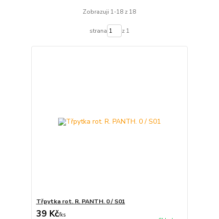
Zobrazuji 1-18 z 18
strana
z 1
Třpytka rot. R. PANTH. 0 / S01
39 Kč
/
ks