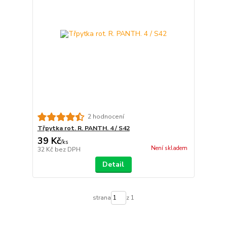
2 hodnocení
Třpytka rot. R. PANTH. 4 / S42
39 Kč
/
ks
Není skladem
32 Kč
bez DPH
Detail
strana
z 1