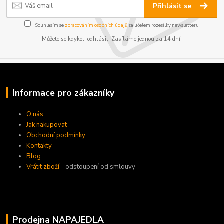
Přihlásit se
Souhlasím se
zpracováním osobních údajů
za účelem rozesílky newsletteru.
Můžete se kdykoli odhlásit. Zasíláme jednou za 14 dní.
Informace pro zákazníky
O nás
Jak nakupovat
Obchodní podmínky
Kontakty
Blog
Vrátit zboží
- odstoupení od smlouvy
Prodejna NAPAJEDLA