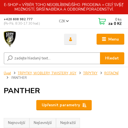
E-SHOP = VÝBĚR TOHO NEJOBLÍBENĚJŠÍHO. PRODEJNA = CELÝ SVĚT
MOŽNOSTÍ, ŠIRŠÍ NABÍDKA A ODBORNÉ PORADENSTVÍ.
0
ks
+420 608 982 777
CZK
za
0 Kč
(Po-Pá, 8:30-17:30 hod.)
Menu
Hledat
Úvod
TŘPYTKY, WOBLERY, TWISTERY, JIGY
TŘPYTKY
ROTAČNÍ
PANTHER
PANTHER
Upřesnit parametry
Nejnovější
Nejlevnější
Nejdražší