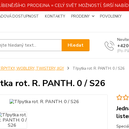
ÍBENĚJŠÍHO. PRODEJNA = CELÝ SVĚT MOŽNOSTÍ, ŠIRŠÍ NAB
ADOVÁ DOSTUPNOST
KONTAKTY
PRODEJNY
POVOLENKY
Nevíte
Hledat
+420
(Po-Pá
TŘPYTKY, WOBLERY, TWISTERY, JIGY
Třpytka rot. R. PANTH. 0 / S26
tka rot. R. PANTH. 0 / S26
Jedn
list
Speciá