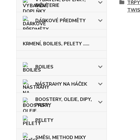
TŘPY
BIŽUTERIE
TWIS
DÁRKOVÉ PŘEDMĚTY
KRMENÍ, BOILIES, PELETY .....
BOILIES
NÁSTRAHY NA HÁČEK
BOOSTERY, OLEJE, DIPY,
PASTY
PELETY
SMĚSI, METHOD MIXY