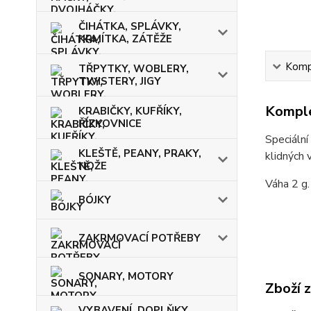
ČIHÁTKA, SPLÁVKY,
KRMÍTKA, ZÁTĚŽE
Kompl
TŘPYTKY, WOBLERY,
TWISTERY, JIGY
Komple
KRABIČKY, KUFŘÍKY,
ŘÍZKOVNICE
Speciální
KLEŠTĚ, PEANY, PRAKY,
klidných 
NOŽE
Váha 2 g.
BÓJKY
ZAKRMOVACÍ POTŘEBY
SONARY, MOTORY
Zboží 
VYBAVENÍ, DOPLŇKY,