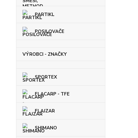
PARTIKL
POSILOVAČE
VÝROBCI - ZNAČKY
SPORTEX
FLACARP - TFE
FLAJZAR
SHIMANO