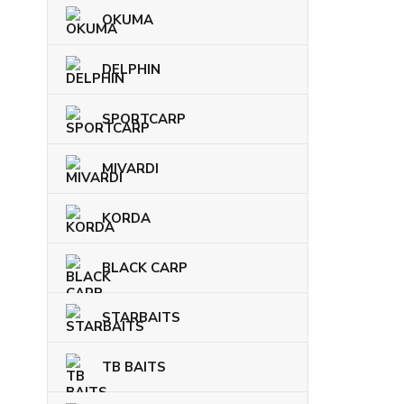
OKUMA
DELPHIN
SPORTCARP
MIVARDI
KORDA
BLACK CARP
STARBAITS
TB BAITS