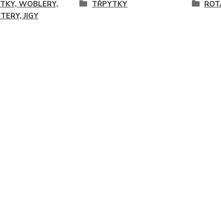
TKY, WOBLERY,
TŘPYTKY
ROT
TERY, JIGY