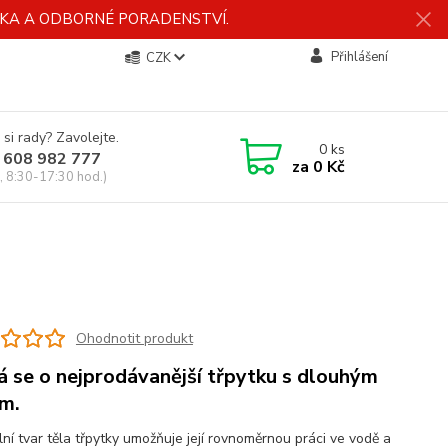
ÍDKA A ODBORNÉ PORADENSTVÍ.
Přihlášení
CZK
 si rady? Zavolejte.
0
ks
 608 982 777
za
0 Kč
, 8:30-17:30 hod.)
Ohodnotit produkt
á se o nejprodávanější třpytku s dlouhým
em.
lní tvar těla třpytky umožňuje její rovnoměrnou práci ve vodě a