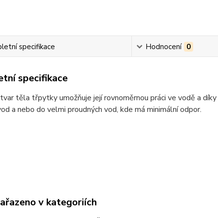
etní specifikace
Hodnocení
0
tní specifikace
 tvar těla třpytky umožňuje její rovnoměrnou práci ve vodě a dík
vod a nebo do velmi proudných vod, kde má minimální odpor.
zařazeno v kategoriích