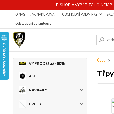
E-SHOP = VÝBĚR TOHO NEJOBL
O NÁS
JAK NAKUPOVAT
OBCHODNÍ PODMÍNKY
SKL
Odstoupení od smlouvy
Úvod
VÝPRODEJ až -60%
Třpy
AKCE
NAVIJÁKY
PRUTY