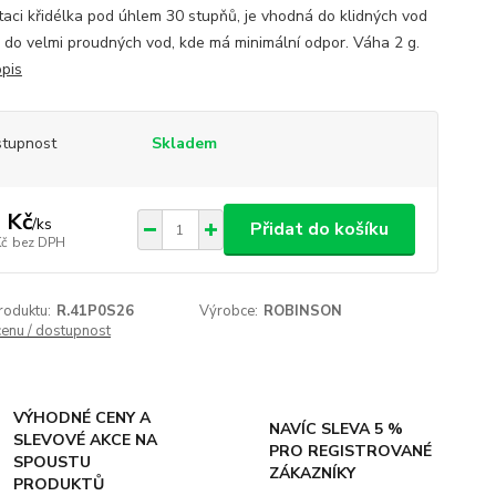
otaci křidélka pod úhlem 30 stupňů, je vhodná do klidných vod
 do velmi proudných vod, kde má minimální odpor. Váha 2 g.
opis
tupnost
Skladem
 Kč
/
ks
Přidat do košíku
Kč
bez DPH
roduktu:
R.41P0S26
Výrobce:
ROBINSON
cenu / dostupnost
VÝHODNÉ CENY A
NAVÍC SLEVA 5 %
SLEVOVÉ AKCE NA
PRO REGISTROVANÉ
SPOUSTU
ZÁKAZNÍKY
PRODUKTŮ