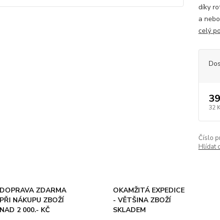
díky r
a nebo
celý p
Dos
39
32 
Číslo p
Hlídat 
DOPRAVA ZDARMA
OKAMŽITÁ EXPEDICE
PŘI NÁKUPU ZBOŽÍ
- VĚTŠINA ZBOŽÍ
NAD 2 000.- KČ
SKLADEM