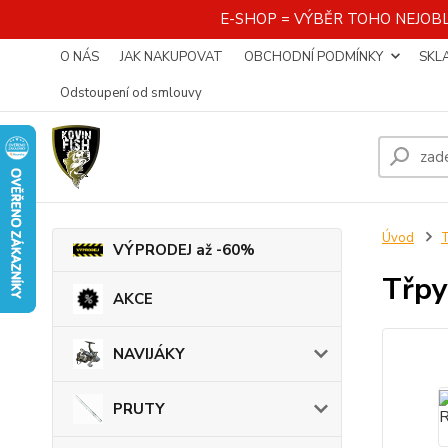
E-SHOP = VÝBĚR TOHO NEJOBL
O NÁS
JAK NAKUPOVAT
OBCHODNÍ PODMÍNKY
SKL
Odstoupení od smlouvy
Úvod
VÝPRODEJ až -60%
Třpy
AKCE
NAVIJÁKY
PRUTY