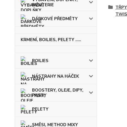
BIŽUTERIE
TŘPY
TWIS
DÁRKOVÉ PŘEDMĚTY
KRMENÍ, BOILIES, PELETY .....
BOILIES
NÁSTRAHY NA HÁČEK
BOOSTERY, OLEJE, DIPY,
PASTY
PELETY
SMĚSI, METHOD MIXY