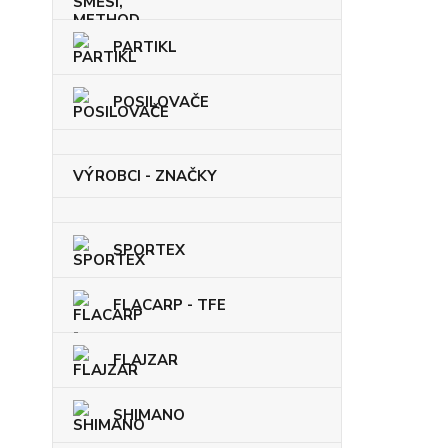
PARTIKL
POSILOVAČE
VÝROBCI - ZNAČKY
SPORTEX
FLACARP - TFE
FLAJZAR
SHIMANO