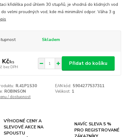
otaci křidélka pod úhlem 30 stupňů, je vhodná do klidných vod
 do velmi proudných vod, kde má minimální odpor. Váha 3 g
opis
tupnost
Skladem
 Kč
/
ks
Přidat do košíku
Kč
bez DPH
roduktu:
R.41P1S30
EAN kód:
5904277537311
e:
ROBINSON
Velikost:
1
cenu / dostupnost
VÝHODNÉ CENY A
NAVÍC SLEVA 5 %
SLEVOVÉ AKCE NA
PRO REGISTROVANÉ
SPOUSTU
ZÁKAZNÍKY