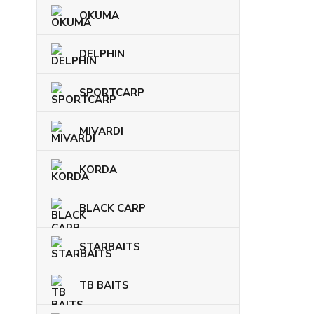
OKUMA
DELPHIN
SPORTCARP
MIVARDI
KORDA
BLACK CARP
STARBAITS
TB BAITS