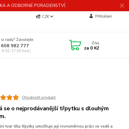
ÍDKA A ODBORNÉ PORADENSTVÍ.
Přihlášení
CZK
 si rady? Zavolejte.
0
ks
 608 982 777
za
0 Kč
, 8:30-17:30 hod.)
Ohodnotit produkt
á se o nejprodávanější třpytku s dlouhým
em.
lní tvar těla třpytky umožňuje její rovnoměrnou práci ve vodě a