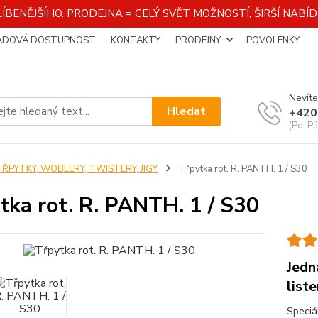
ÍBENĚJŠÍHO. PRODEJNA = CELÝ SVĚT MOŽNOSTÍ, ŠIRŠÍ NAB
ADOVÁ DOSTUPNOST
KONTAKTY
PRODEJNY
POVOLENKY
Nevíte
Hledat
+420
(Po-Pá
TŘPYTKY, WOBLERY, TWISTERY, JIGY
Třpytka rot. R. PANTH. 1 / S30
tka rot. R. PANTH. 1 / S30
Jedn
list
Speciá