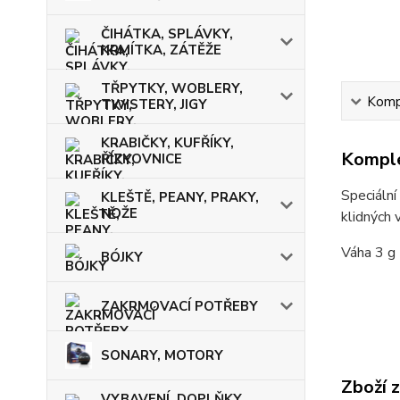
ČIHÁTKA, SPLÁVKY,
KRMÍTKA, ZÁTĚŽE
TŘPYTKY, WOBLERY,
Kompl
TWISTERY, JIGY
KRABIČKY, KUFŘÍKY,
Komple
ŘÍZKOVNICE
Speciální
KLEŠTĚ, PEANY, PRAKY,
NOŽE
klidných 
Váha 3 g
BÓJKY
ZAKRMOVACÍ POTŘEBY
SONARY, MOTORY
Zboží 
VYBAVENÍ, DOPLŇKY,