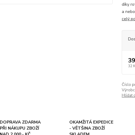
díky r
a nebo
celý p
Dos
39
32 
Číslo p
Výrobc
Hlídat 
DOPRAVA ZDARMA
OKAMŽITÁ EXPEDICE
PŘI NÁKUPU ZBOŽÍ
- VĚTŠINA ZBOŽÍ
NAD 2 000.- KČ
SKLADEM