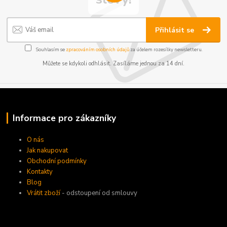
Přihlásit se
Souhlasím se
zpracováním osobních údajů
za účelem rozesílky newsletteru.
Můžete se kdykoli odhlásit. Zasíláme jednou za 14 dní.
Informace pro zákazníky
O nás
Jak nakupovat
Obchodní podmínky
Kontakty
Blog
Vrátit zboží
- odstoupení od smlouvy