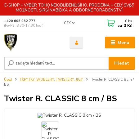
E-SHOP = VÝBĚR TOHO NEJOBLÍBENĚJŠÍHO. PRODEJNA = CELÝ SVĚT
MOŽNOSTÍ, ŠIRŠÍ NABÍDKA A ODBORNÉ PORADENSTVÍ.
0
ks
+420 608 982 777
CZK
za
0 Kč
(Po-Pá, 8:30-17:30 hod.)
Menu
Hledat
Úvod
TŘPYTKY, WOBLERY, TWISTERY, JIGY
Twister R. CLASSIC 8 cm /
BS
Twister R. CLASSIC 8 cm / BS