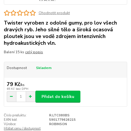
Ohodnotit produkt
Twister vyroben z odolné gumy, pro lov všech
dravých ryb. Jeho silné tělo a široká ocasová
ploutek jsou ve vodě zdrojem intenzivních
hydroakustických vln.
Balení 15 ks
celý popis
Dostupnost
Skladem
79 Kč
/
ks
65 Kč
bez DPH
Přidat do košíku
Číslo produktu:
R.LTC080BS
EAN kód:
5901779626215
Výrobce:
ROBINSON
Hlídat cenu / dostupnost