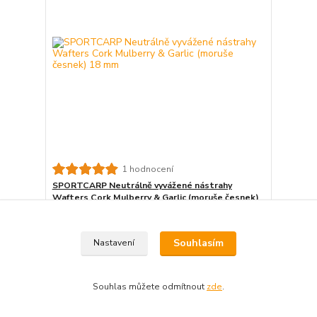
1 hodnocení
SPORTCARP Neutrálně vyvážené nástrahy
Wafters Cork Mulberry & Garlic (moruše česnek)
18 mm
189 Kč
Ušetříte 40 Kč
(- 21 %)
Souhlasím
Nastavení
149 Kč
/
ks
Není skladem
133 Kč
bez DPH
Detail
Souhlas můžete odmítnout
zde
.