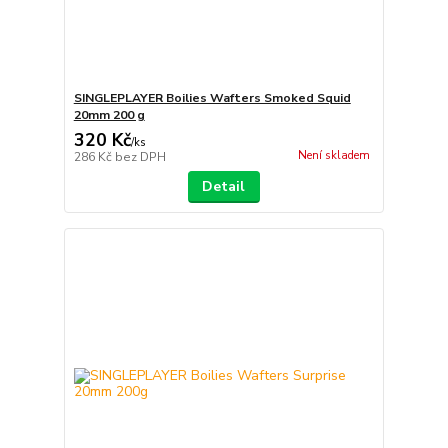
SINGLEPLAYER Boilies Wafters Smoked Squid
20mm 200 g
320 Kč
/
ks
Není skladem
286 Kč
bez DPH
Detail