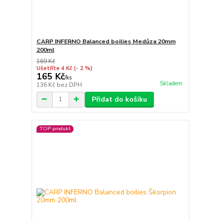
CARP INFERNO Balanced boilies Medůza 20mm
200ml
169 Kč
Ušetříte 4 Kč
(- 2 %)
165 Kč
/
ks
Skladem
136 Kč
bez DPH
Přidat do košíku
TOP produkt