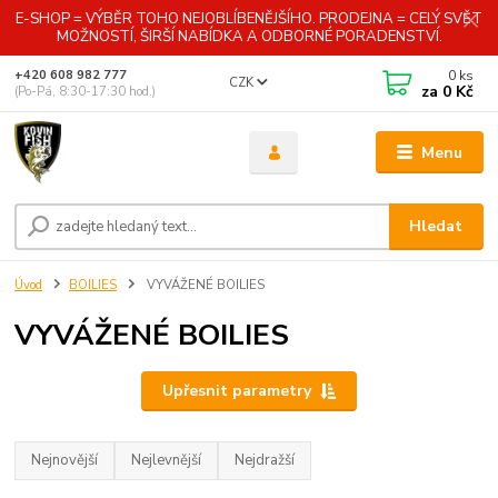
E-SHOP = VÝBĚR TOHO NEJOBLÍBENĚJŠÍHO. PRODEJNA = CELÝ SVĚT
MOŽNOSTÍ, ŠIRŠÍ NABÍDKA A ODBORNÉ PORADENSTVÍ.
0
ks
+420 608 982 777
CZK
za
0 Kč
(Po-Pá, 8:30-17:30 hod.)
Menu
Hledat
Úvod
BOILIES
VYVÁŽENÉ BOILIES
VYVÁŽENÉ BOILIES
Upřesnit parametry
Nejnovější
Nejlevnější
Nejdražší