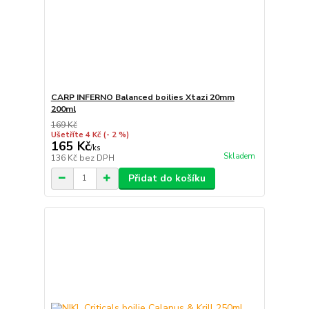
CARP INFERNO Balanced boilies Xtazi 20mm
200ml
169 Kč
Ušetříte 4 Kč
(- 2 %)
165 Kč
/
ks
Skladem
136 Kč
bez DPH
Přidat do košíku