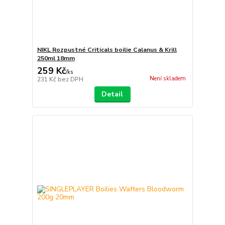
NIKL Rozpustné Criticals boilie Calanus & Krill
250ml 18mm
259 Kč
/
ks
Není skladem
231 Kč
bez DPH
Detail