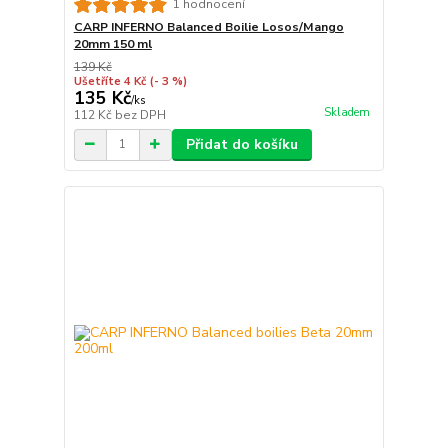
1 hodnocení
CARP INFERNO Balanced Boilie Losos/Mango
20mm 150 ml
139 Kč
Ušetříte 4 Kč
(- 3 %)
135 Kč
/
ks
Skladem
112 Kč
bez DPH
Přidat do košíku