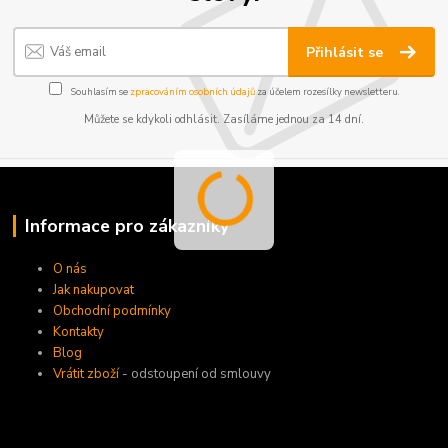
Přihlásit se
Souhlasím se
zpracováním osobních údajů
za účelem rozesílky newsletteru.
Můžete se kdykoli odhlásit. Zasíláme jednou za 14 dní.
Informace pro zákazníky
O nás
Jak nakupovat
Obchodní podmínky
Kontakty
Blog
Vrátit zboží
- odstoupení od smlouvy