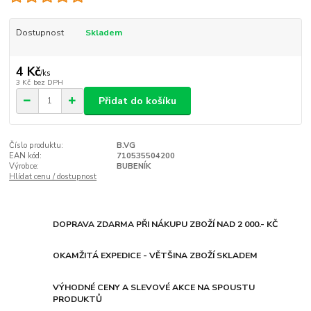
Dostupnost
Skladem
4 Kč
/
ks
3 Kč
bez DPH
Přidat do košíku
Číslo produktu:
B.VG
EAN kód:
710535504200
Výrobce:
BUBENÍK
Hlídat cenu / dostupnost
DOPRAVA ZDARMA PŘI NÁKUPU ZBOŽÍ NAD 2 000.- KČ
OKAMŽITÁ EXPEDICE - VĚTŠINA ZBOŽÍ SKLADEM
VÝHODNÉ CENY A SLEVOVÉ AKCE NA SPOUSTU
PRODUKTŮ