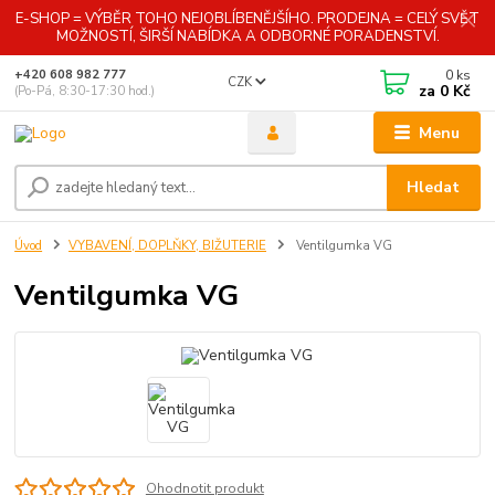
E-SHOP = VÝBĚR TOHO NEJOBLÍBENĚJŠÍHO. PRODEJNA = CELÝ SVĚT
MOŽNOSTÍ, ŠIRŠÍ NABÍDKA A ODBORNÉ PORADENSTVÍ.
0
ks
+420 608 982 777
CZK
za
0 Kč
(Po-Pá, 8:30-17:30 hod.)
Menu
Hledat
Úvod
VYBAVENÍ, DOPLŇKY, BIŽUTERIE
Ventilgumka VG
Ventilgumka VG
Ohodnotit produkt