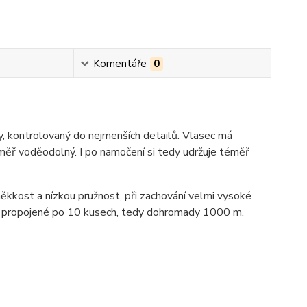
Komentáře
0
ny, kontrolovaný do nejmenších detailů. Vlasec má
měř voděodolný. I po namočení si tedy udržuje téměř
kost a nízkou pružnost, při zachování velmi vysoké
em propojené po 10 kusech, tedy dohromady 1000 m.