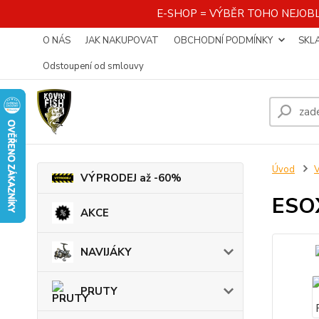
E-SHOP = VÝBĚR TOHO NEJOBL
O NÁS
JAK NAKUPOVAT
OBCHODNÍ PODMÍNKY
SKL
Odstoupení od smlouvy
Úvod
VÝPRODEJ až -60%
ESO
AKCE
NAVIJÁKY
PRUTY