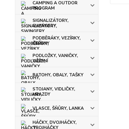
CAMPING A OUTDOR
PROGRAM
SIGNALIZÁTORY,
SWINGERY
PODBĚRÁKY, VEZÍRKY,
ČEŘENY
PODLOŽKY, VANIČKY,
VÁŽENÍ
BATOHY, OBALY, TAŠKY
STOJANY, VIDLIČKY,
HRAZDY
VLASCE, ŠŇŮRY, LANKA
HÁČKY, DVOJHÁČKY,
TROJHÁČKY