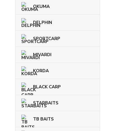
OKUMA
DELPHIN
SPORTCARP
MIVARDI
KORDA
BLACK CARP
STARBAITS
TB BAITS