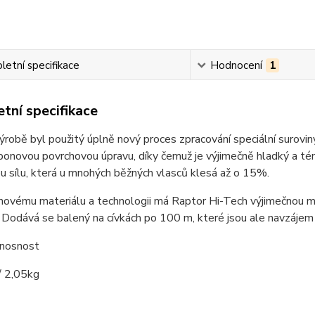
etní specifikace
Hodnocení
1
tní specifikace
výrobě byl použitý úplně nový proces zpracování speciální surovi
bonovou povrchovou úpravu, díky čemuž je výjimečně hladký a té
u sílu, která u mnohých běžných vlasců klesá až o 15%.
ému materiálu a technologii má Raptor Hi-Tech výjimečnou měk
. Dodává se balený na cívkách po 100 m, které jsou ale navzáj
 nosnost
 2,05kg