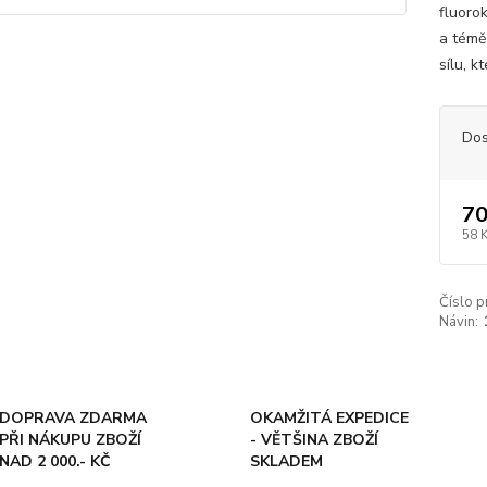
fluoro
a témě
sílu, 
Dos
70
58 
Číslo p
Návin:
DOPRAVA ZDARMA
OKAMŽITÁ EXPEDICE
PŘI NÁKUPU ZBOŽÍ
- VĚTŠINA ZBOŽÍ
NAD 2 000.- KČ
SKLADEM