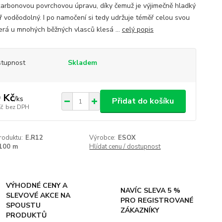
karbonovou povrchovou úpravu, díky čemuž je výjimečně hladký
ř voděodolný. I po namočení si tedy udržuje téměř celou svou
která u mnohých běžných vlasců klesá ...
celý popis
tupnost
Skladem
 Kč
/
ks
Přidat do košíku
Kč
bez DPH
roduktu:
E.R12
Výrobce:
ESOX
100 m
Hlídat cenu / dostupnost
VÝHODNÉ CENY A
NAVÍC SLEVA 5 %
SLEVOVÉ AKCE NA
PRO REGISTROVANÉ
SPOUSTU
ZÁKAZNÍKY
PRODUKTŮ