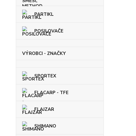
PARTIKL
POSILOVAČE
VÝROBCI - ZNAČKY
SPORTEX
FLACARP - TFE
FLAJZAR
SHIMANO