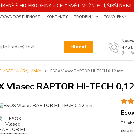
ÍBENĚJŠÍHO. PRODEJNA = CELÝ SVĚT MOŽNOSTÍ, ŠIRŠÍ NAB
ADOVÁ DOSTUPNOST
KONTAKTY
PRODEJNY
POVOLENKY
Nevíte
Hledat
+420
(Po-Pá
VLASCE, ŠŇŮRY, LANKA
ESOX Vlasec RAPTOR HI-TECH 0,12 mm
X Vlasec RAPTOR HI-TECH 0,1
Esox
Při je
surovi