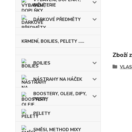
BIŽUTERIE
DÁRKOVÉ PŘEDMĚTY
KRMENÍ, BOILIES, PELETY .....
Zboží 
BOILIES
VLAS
NÁSTRAHY NA HÁČEK
BOOSTERY, OLEJE, DIPY,
PASTY
PELETY
SMĚSI, METHOD MIXY