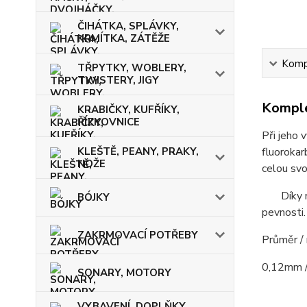
ČIHÁTKA, SPLÁVKY,
KRMÍTKA, ZÁTĚŽE
Kompl
TŘPYTKY, WOBLERY,
TWISTERY, JIGY
Komple
KRABIČKY, KUFŘÍKY,
ŘÍZKOVNICE
Při jeho 
KLEŠTĚ, PEANY, PRAKY,
fluorokar
NOŽE
celou svo
Díky nov
BÓJKY
pevnosti
ZAKRMOVACÍ POTŘEBY
Průměr /
0,12mm /
SONARY, MOTORY
VYBAVENÍ, DOPLŇKY,