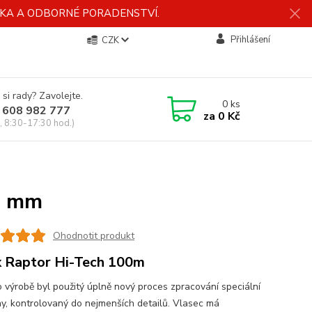
ÍDKA A ODBORNÉ PORADENSTVÍ.
Přihlášení
CZK
 si rady? Zavolejte.
0
ks
 608 982 777
za
0 Kč
, 8:30-17:30 hod.)
2 mm
Ohodnotit produkt
 Raptor Hi-Tech 100m
ho výrobě byl použitý úplně nový proces zpracování speciální
ny, kontrolovaný do nejmenších detailů. Vlasec má