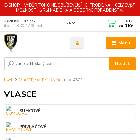
E-SHOP = VÝBĚR TOHO NEJOBLÍBENĚJŠÍHO. PRODEJNA = CELÝ SVĚT
MOŽNOSTÍ, ŠIRŠÍ NABÍDKA A ODBORNÉ PORADENSTVÍ.
0
ks
+420 608 982 777
CZK
za
0 Kč
(Po-Pá, 8:30-17:30 hod.)
Menu
Hledat
Úvod
VLASCE, ŠŇŮRY, LANKA
VLASCE
VLASCE
SUMCOVÉ
PŘÍVLAČOVÉ