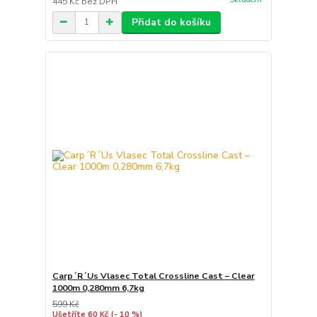
445 Kč
bez DPH
Přidat do košíku
Carp´R´Us Vlasec Total Crossline Cast – Clear
1000m 0,280mm 6,7kg
599 Kč
Ušetříte 60 Kč
(- 10 %)