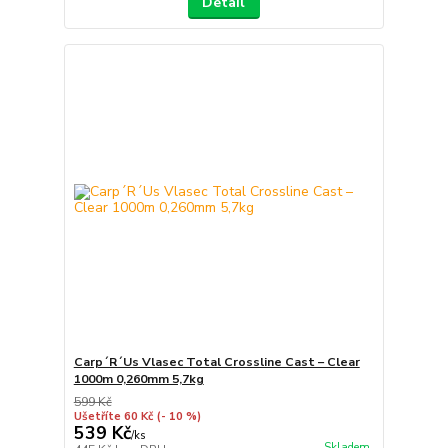
Detail
Carp´R´Us Vlasec Total Crossline Cast – Clear
1000m 0,260mm 5,7kg
599 Kč
Ušetříte 60 Kč
(- 10 %)
539 Kč
/
ks
Skladem