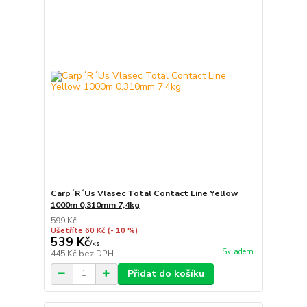
Carp´R´Us Vlasec Total Contact Line Yellow
1000m 0,310mm 7,4kg
599 Kč
Ušetříte 60 Kč
(- 10 %)
539 Kč
/
ks
Skladem
445 Kč
bez DPH
Přidat do košíku