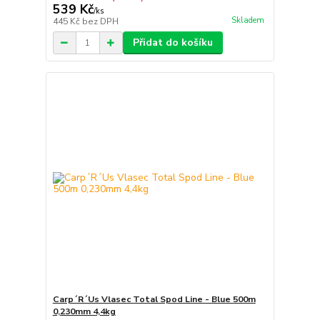
539 Kč
/
ks
Skladem
445 Kč
bez DPH
Přidat do košíku
Carp´R´Us Vlasec Total Spod Line - Blue 500m
0,230mm 4,4kg