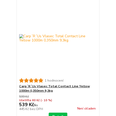
1 hodnocení
Carp´R´Us Vlasec Total Contact Line Yellow
1000m 0,350mm 9,3kg
599 Kč
Ušetříte 60 Kč
(- 10 %)
539 Kč
/
ks
Není skladem
445 Kč
bez DPH