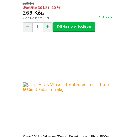
299 Kč
Ušetříte 30 Kč
(- 10 %)
269 Kč
/
ks
Skladem
222 Kč
bez DPH
Přidat do košíku
Carp´R´Us Vlasec Total Spod Line - Blue 500m