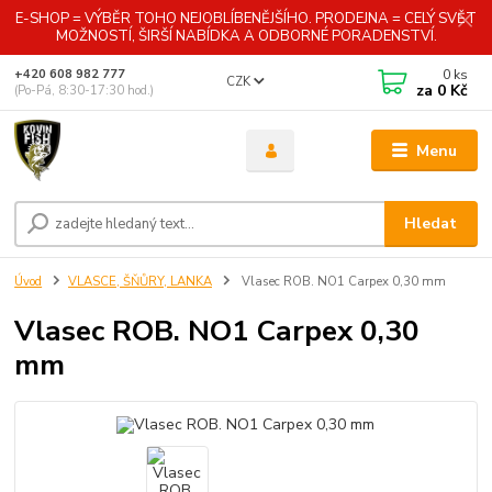
E-SHOP = VÝBĚR TOHO NEJOBLÍBENĚJŠÍHO. PRODEJNA = CELÝ SVĚT
MOŽNOSTÍ, ŠIRŠÍ NABÍDKA A ODBORNÉ PORADENSTVÍ.
0
ks
+420 608 982 777
CZK
za
0 Kč
(Po-Pá, 8:30-17:30 hod.)
Menu
Hledat
Úvod
VLASCE, ŠŇŮRY, LANKA
Vlasec ROB. NO1 Carpex 0,30 mm
Vlasec ROB. NO1 Carpex 0,30
mm