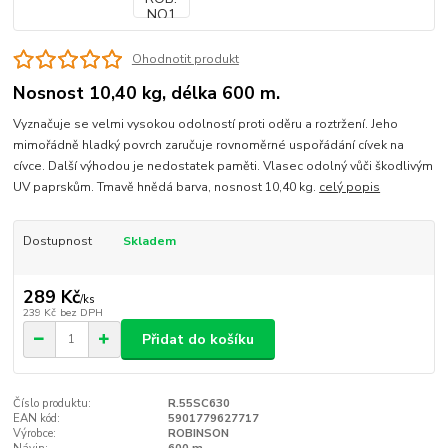
Ohodnotit produkt
Nosnost 10,40 kg, délka 600 m.
Vyznačuje se velmi vysokou odolností proti oděru a roztržení. Jeho
mimořádně hladký povrch zaručuje rovnoměrné uspořádání cívek na
cívce. Další výhodou je nedostatek paměti. Vlasec odolný vůči škodlivým
UV paprskům. Tmavě hnědá barva, nosnost 10,40 kg.
celý popis
Dostupnost
Skladem
289 Kč
/
ks
239 Kč
bez DPH
Přidat do košíku
Číslo produktu:
R.55SC630
EAN kód:
5901779627717
Výrobce:
ROBINSON