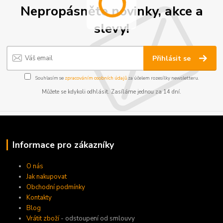
Nepropásněte novinky, akce a
slevy!
Přihlásit se
Souhlasím se
zpracováním osobních údajů
za účelem rozesílky newsletteru.
Můžete se kdykoli odhlásit. Zasíláme jednou za 14 dní.
Informace pro zákazníky
O nás
Jak nakupovat
Obchodní podmínky
Kontakty
Blog
Vrátit zboží
- odstoupení od smlouvy