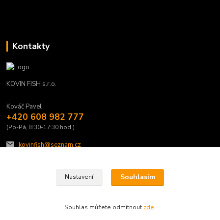
Kontakty
KOVIN FISH s.r.o.
Kováč Pavel
+420 608 982 777
(Po-Pá, 8:30-17:30 hod.)
kovinfish@seznam.cz
Souhlasím
Nastavení
Souhlas můžete odmítnout
zde
.
Vytvořeno na
Eshop-rychle.cz