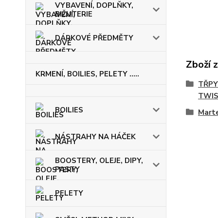
VYBAVENÍ, DOPLŇKY,
BIŽUTERIE
DÁRKOVÉ PŘEDMĚTY
Zboží 
KRMENÍ, BOILIES, PELETY .....
TŘPY
TWIS
BOILIES
Mart
NÁSTRAHY NA HÁČEK
BOOSTERY, OLEJE, DIPY,
PASTY
PELETY