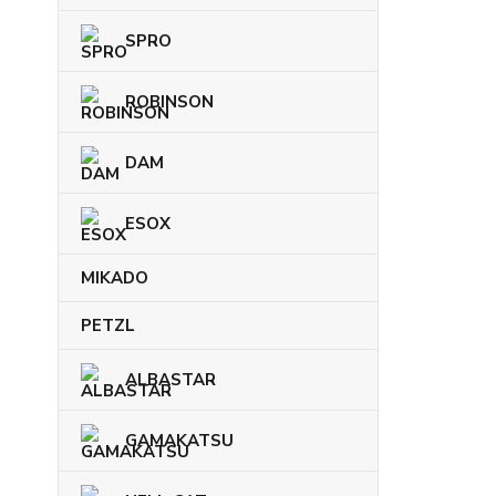
SPRO
ROBINSON
DAM
ESOX
MIKADO
PETZL
ALBASTAR
GAMAKATSU