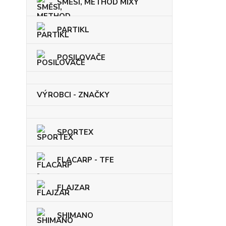
SMĚSI, METHOD MIXY
PARTIKL
POSILOVAČE
VÝROBCI - ZNAČKY
SPORTEX
FLACARP - TFE
FLAJZAR
SHIMANO