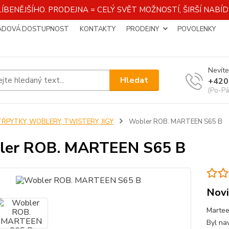
ÍBENĚJŠÍHO. PRODEJNA = CELÝ SVĚT MOŽNOSTÍ, ŠIRŠÍ NAB
ADOVÁ DOSTUPNOST
KONTAKTY
PRODEJNY
POVOLENKY
Nevíte
Hledat
+420
(Po-Pá
TŘPYTKY, WOBLERY, TWISTERY, JIGY
Wobler ROB. MARTEEN S65 B
ler ROB. MARTEEN S65 B
Novi
Martee
Byl na