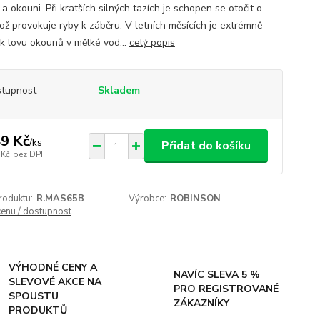
 a okouni. Při kratších silných tazích je schopen se otočit o
což provokuje ryby k záběru. V letních měsících je extrémně
 k lovu okounů v mělké vod...
celý popis
tupnost
Skladem
9 Kč
/
ks
Přidat do košíku
 Kč
bez DPH
roduktu:
R.MAS65B
Výrobce:
ROBINSON
cenu / dostupnost
VÝHODNÉ CENY A
NAVÍC SLEVA 5 %
SLEVOVÉ AKCE NA
PRO REGISTROVANÉ
SPOUSTU
ZÁKAZNÍKY
PRODUKTŮ