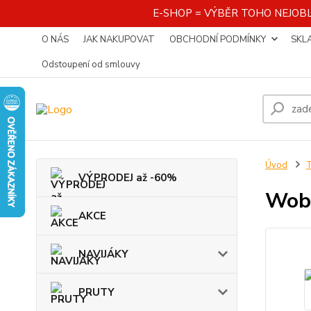
E-SHOP = VÝBĚR TOHO NEJOBL
O NÁS
JAK NAKUPOVAT
OBCHODNÍ PODMÍNKY
SKL
Odstoupení od smlouvy
Úvod
VÝPRODEJ až -60%
Wob
AKCE
NAVIJÁKY
PRUTY