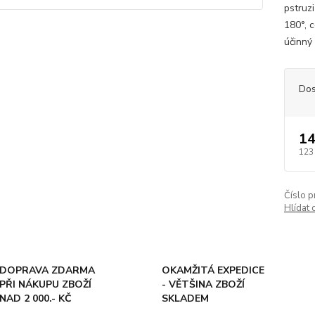
pstruzi
180°, 
účinný
Dos
14
123
Číslo p
Hlídat 
DOPRAVA ZDARMA
OKAMŽITÁ EXPEDICE
PŘI NÁKUPU ZBOŽÍ
- VĚTŠINA ZBOŽÍ
NAD 2 000.- KČ
SKLADEM