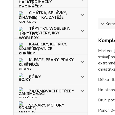
TROJHÁČKY
ČIHÁTKA, SPLÁVKY,
KRMÍTKA, ZÁTĚŽE
Kompl
TŘPYTKY, WOBLERY,
TWISTERY, JIGY
Komple
KRABIČKY, KUFŘÍKY,
ŘÍZKOVNICE
Marteen j
stávají p
KLEŠTĚ, PEANY, PRAKY,
extrémně 
NOŽE
chrastítka
BÓJKY
Délka : 
Hmotnost
ZAKRMOVACÍ POTŘEBY
Druh: pot
SONARY, MOTORY
Ponor: 0