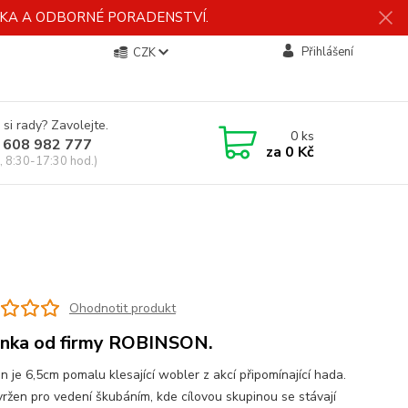
ÍDKA A ODBORNÉ PORADENSTVÍ.
Přihlášení
CZK
 si rady? Zavolejte.
0
ks
 608 982 777
za
0 Kč
, 8:30-17:30 hod.)
Ohodnotit produkt
nka od firmy ROBINSON.
n je 6,5cm pomalu klesající wobler z akcí připomínající hada.
vržen pro vedení škubáním, kde cílovou skupinou se stávají