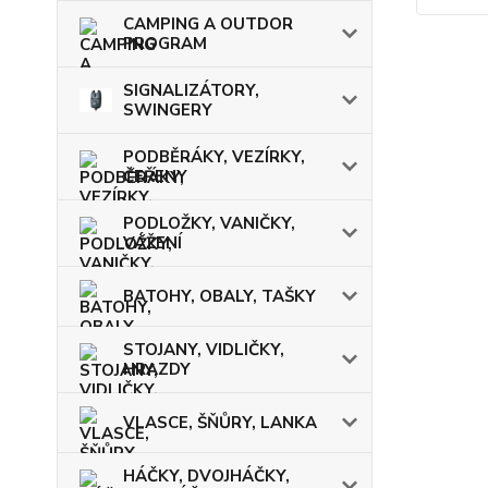
CAMPING A OUTDOR
PROGRAM
SIGNALIZÁTORY,
SWINGERY
PODBĚRÁKY, VEZÍRKY,
ČEŘENY
PODLOŽKY, VANIČKY,
VÁŽENÍ
BATOHY, OBALY, TAŠKY
STOJANY, VIDLIČKY,
HRAZDY
VLASCE, ŠŇŮRY, LANKA
HÁČKY, DVOJHÁČKY,