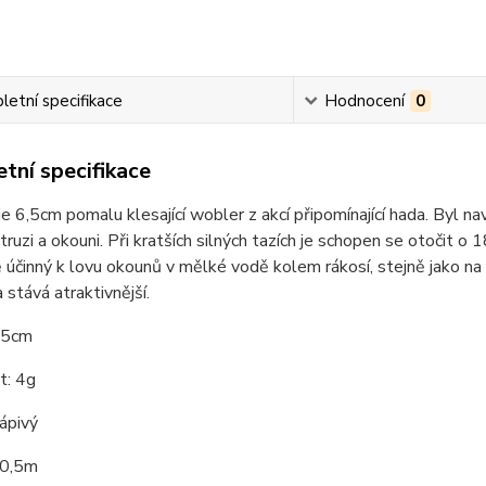
etní specifikace
Hodnocení
0
tní specifikace
e 6,5cm pomalu klesající wobler z akcí připomínající hada. Byl n
struzi a okouni. Při kratších silných tazích je schopen se otočit o 
účinný k lovu okounů v mělké vodě kolem rákosí, stejně jako n
 stává atraktivnější.
6,5cm
: 4g
ápivý
-0,5m