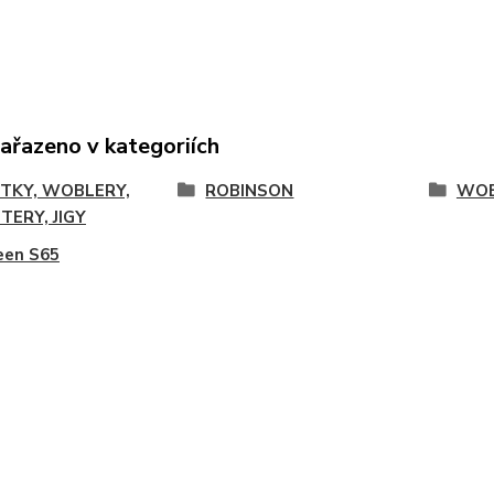
zařazeno v kategoriích
TKY, WOBLERY,
ROBINSON
WOB
TERY, JIGY
een S65