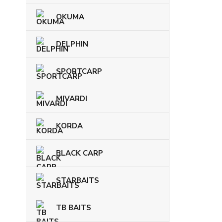
OKUMA
DELPHIN
SPORTCARP
MIVARDI
KORDA
BLACK CARP
STARBAITS
TB BAITS