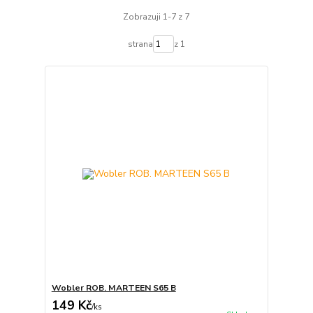
Zobrazuji 1-7 z 7
strana
z 1
Wobler ROB. MARTEEN S65 B
149 Kč
/
ks