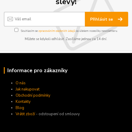
slevy!
Přihlásit se
Souhlasím se
zpracováním osobních údajů
za účelem rozesílky newsletteru.
Můžete se kdykoli odhlásit. Zasíláme jednou za 14 dní.
Informace pro zákazníky
O nás
Jak nakupovat
Obchodní podmínky
Kontakty
Blog
Vrátit zboží
- odstoupení od smlouvy