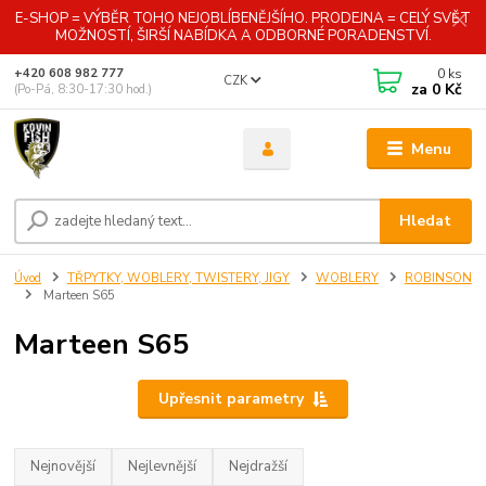
E-SHOP = VÝBĚR TOHO NEJOBLÍBENĚJŠÍHO. PRODEJNA = CELÝ SVĚT
MOŽNOSTÍ, ŠIRŠÍ NABÍDKA A ODBORNÉ PORADENSTVÍ.
0
ks
+420 608 982 777
CZK
za
0 Kč
(Po-Pá, 8:30-17:30 hod.)
Menu
Hledat
Úvod
TŘPYTKY, WOBLERY, TWISTERY, JIGY
WOBLERY
ROBINSON
Marteen S65
Marteen S65
Upřesnit parametry
Nejnovější
Nejlevnější
Nejdražší