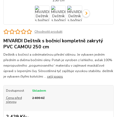
Ohodnotit produkt
MIVARDI Deštník s bočnicí kompletně zakrytý
PVC CAMOU 250 cm
Deštník s bočnicí a odnímatelnou přední stěnou. Je vybaven jedním
předním a dvěma bočními okny. Potah je vyroben z lehkého, avšak 100%
nepropustného „pogumovaného“ materiálu v zajímavé maskáčové
úpravě s lepenými švy. Silnostěnná tyč zajišťuje vysokou stabilitu. deštník
je vybaven čtyřmi kotvícími ...
celý popis
Dostupnost
Skladem
Cena před
2 699 Kč
slevou
2 429 Kč