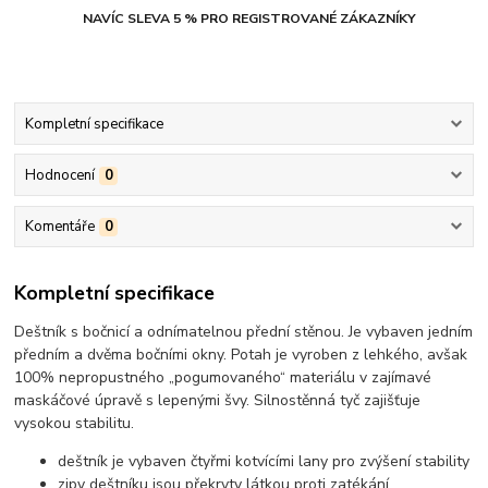
NAVÍC SLEVA 5 % PRO REGISTROVANÉ ZÁKAZNÍKY
Kompletní specifikace
Hodnocení
0
Komentáře
0
Kompletní specifikace
Deštník s bočnicí a odnímatelnou přední stěnou. Je vybaven jedním
předním a dvěma bočními okny. Potah je vyroben z lehkého, avšak
100% nepropustného „pogumovaného“ materiálu v zajímavé
maskáčové úpravě s lepenými švy. Silnostěnná tyč zajišťuje
vysokou stabilitu.
deštník je vybaven čtyřmi kotvícími lany pro zvýšení stability
zipy deštníku jsou překryty látkou proti zatékání