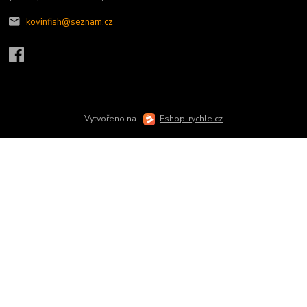
kovinfish@seznam.cz
Vytvořeno na
Eshop-rychle.cz