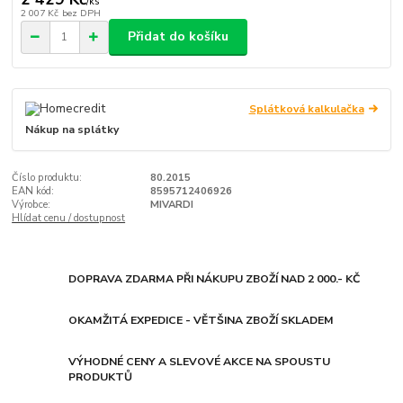
/
ks
2 007 Kč
bez DPH
Přidat do košíku
Splátková kalkulačka
Nákup na splátky
Číslo produktu:
80.2015
EAN kód:
8595712406926
Výrobce:
MIVARDI
Hlídat cenu / dostupnost
DOPRAVA ZDARMA PŘI NÁKUPU ZBOŽÍ NAD 2 000.- KČ
OKAMŽITÁ EXPEDICE - VĚTŠINA ZBOŽÍ SKLADEM
VÝHODNÉ CENY A SLEVOVÉ AKCE NA SPOUSTU
PRODUKTŮ