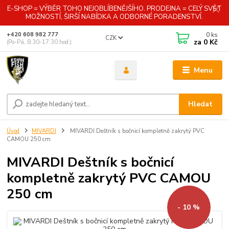
E-SHOP = VÝBĚR TOHO NEJOBLÍBENĚJŠÍHO. PRODEJNA = CELÝ SVĚT
MOŽNOSTÍ, ŠIRŠÍ NABÍDKA A ODBORNÉ PORADENSTVÍ.
0
ks
+420 608 982 777
CZK
za
0 Kč
(Po-Pá, 8:30-17:30 hod.)
Menu
Hledat
Úvod
MIVARDI
MIVARDI Deštník s bočnicí kompletně zakrytý PVC
CAMOU 250 cm
MIVARDI Deštník s bočnicí
kompletně zakrytý PVC CAMOU
250 cm
- 10 %