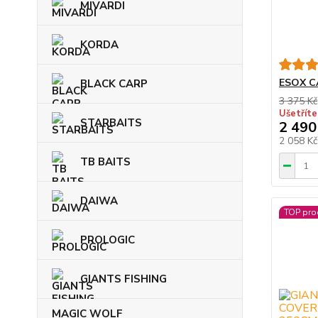
MIVARDI
KORDA
ESOX C
BLACK CARP
3 375 Kč
Ušetříte
STARBAITS
2 490
2 058 K
TB BAITS
DAIWA
TOP pro
PROLOGIC
GIANTS FISHING
MAGIC WOLF