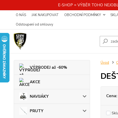
E-SHOP = VÝBĚR TOHO NEJOBL
O NÁS
JAK NAKUPOVAT
OBCHODNÍ PODMÍNKY
SKL
Odstoupení od smlouvy
Úvod
VÝPRODEJ až -60%
DEŠ
AKCE
Cena:
NAVIJÁKY
PRUTY
Skl