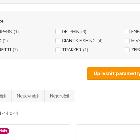
ce
RPERS
(1)
DELPHIN
(9)
EN
X
(2)
GIANTS FISHING
(4)
MIV
RETTI
(7)
TRAKKER
(1)
ZFI
Upřesnit parametr
jší
Nejlevnější
Nejdražší
1-44 z 44
dukt