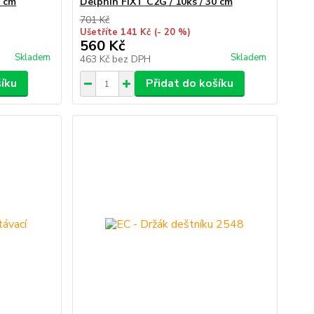
0 cm
Delphin FIXT C2G / 10ks / 30 cm
701 Kč
Ušetříte 141 Kč
(- 20 %)
560 Kč
Skladem
Skladem
463 Kč
bez DPH
šíku
Přidat do košíku