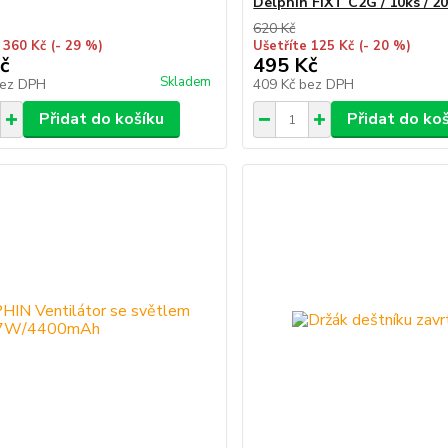
Delphin FIXT C2G / 10ks / 2
620 Kč
 360 Kč
(- 29 %)
Ušetříte 125 Kč
(- 20 %)
č
495 Kč
Skladem
ez DPH
409 Kč
bez DPH
Přidat do košíku
Přidat do ko