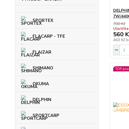
DELPHIN
7W/440
SPORTEX
700 Kč
Ušetříte
560 K
FLACARP - TFE
463 Kč
b
FLAJZAR
SHIMANO
TOP pro
OKUMA
DELPHIN
SPORTCARP