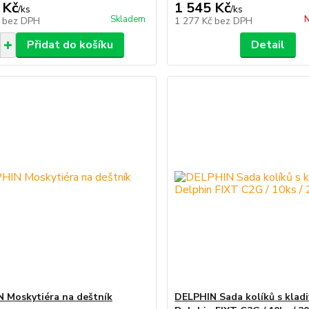
 Kč
1 545 Kč
/
ks
/
ks
Skladem
N
č
bez DPH
1 277 Kč
bez DPH
Přidat do košíku
Detail
 Moskytiéra na deštník
DELPHIN Sada kolíků s klad