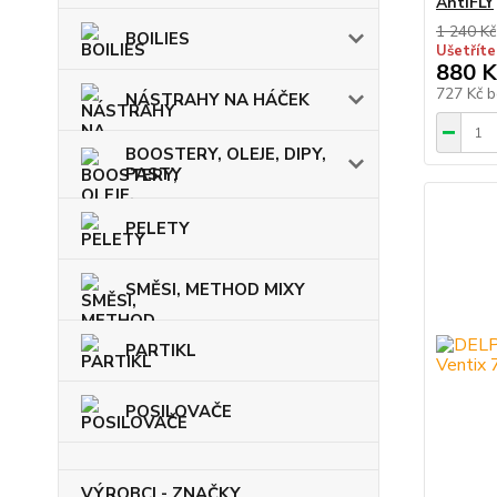
AntiFLY
1 240 Kč
BOILIES
Ušetříte
880 K
727 Kč
b
NÁSTRAHY NA HÁČEK
BOOSTERY, OLEJE, DIPY,
PASTY
PELETY
SMĚSI, METHOD MIXY
PARTIKL
POSILOVAČE
VÝROBCI - ZNAČKY