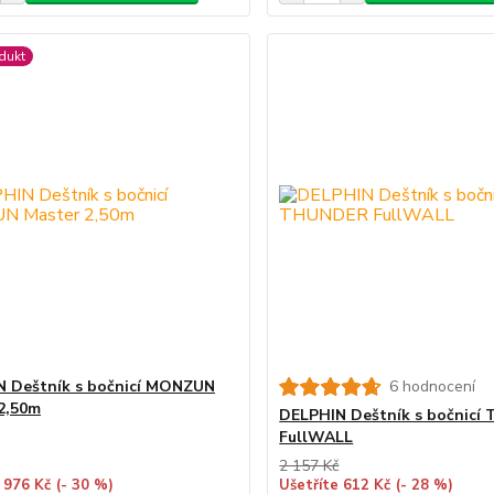
dukt
 Deštník s bočnicí MONZUN
6 hodnocení
2,50m
DELPHIN Deštník s bočnic
FullWALL
2 157 Kč
 976 Kč
(- 30 %)
Ušetříte 612 Kč
(- 28 %)