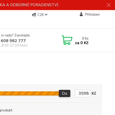
ÍDKA A ODBORNÉ PORADENSTVÍ.
Přihlášení
CZK
 si rady? Zavolejte.
0
ks
 608 982 777
za
0 Kč
, 8:30-17:30 hod.)
Do
Kč
produkt