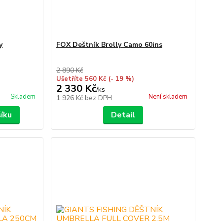
y
FOX Deštník Brolly Camo 60ins
2 890 Kč
Ušetříte 560 Kč
(- 19 %)
2 330 Kč
/
ks
Skladem
Není skladem
1 926 Kč
bez DPH
šíku
Detail