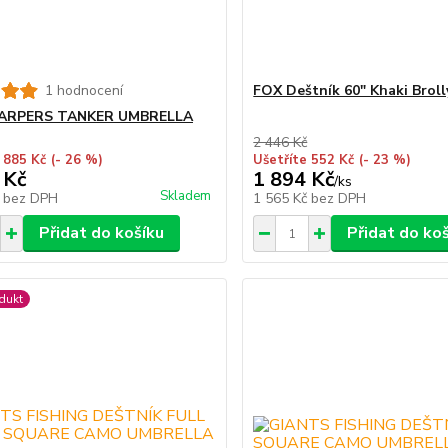
1 hodnocení
FOX Deštník 60" Khaki Broll
ARPERS TANKER UMBRELLA
2 446 Kč
 885 Kč
(- 26 %)
Ušetříte 552 Kč
(- 23 %)
 Kč
1 894 Kč
/
ks
Skladem
č
bez DPH
1 565 Kč
bez DPH
Přidat do košíku
Přidat do ko
dukt