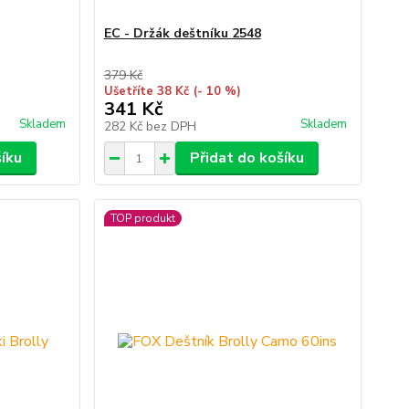
EC - Držák deštníku 2548
379 Kč
Ušetříte 38 Kč
(- 10 %)
341 Kč
Skladem
Skladem
282 Kč
bez DPH
šíku
Přidat do košíku
TOP produkt