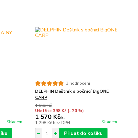
3 hodnocení
DELPHIN Deštník s bočnicí BigONE
CARP
1 968 Kč
Ušetříte 398 Kč
(- 20 %)
1 570 Kč
/
ks
Skladem
Skladem
1 298 Kč
bez DPH
šíku
Přidat do košíku