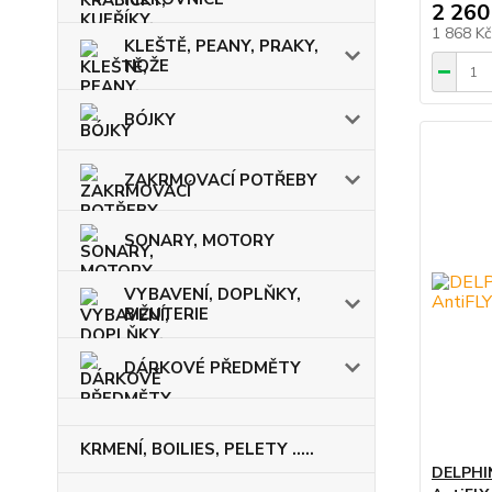
2 260
1 868 K
KLEŠTĚ, PEANY, PRAKY,
NOŽE
BÓJKY
ZAKRMOVACÍ POTŘEBY
SONARY, MOTORY
VYBAVENÍ, DOPLŇKY,
BIŽUTERIE
DÁRKOVÉ PŘEDMĚTY
KRMENÍ, BOILIES, PELETY .....
DELPHIN