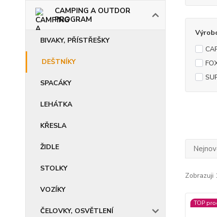
CAMPING A OUTDOR
PROGRAM
Výrob
BIVAKY, PŘÍSTŘEŠKY
CA
DEŠTNÍKY
FO
SU
SPACÁKY
LEHÁTKA
KŘESLA
ŽIDLE
Nejnově
STOLKY
Zobrazuji 
VOZÍKY
TOP pro
ČELOVKY, OSVĚTLENÍ