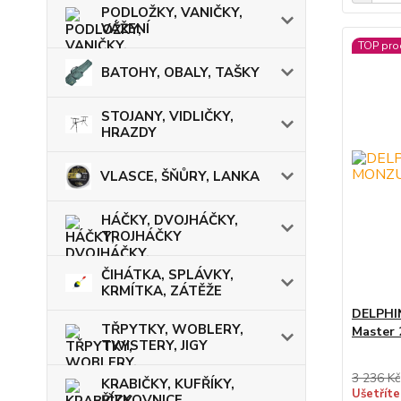
PODLOŽKY, VANIČKY,
VÁŽENÍ
TOP pro
BATOHY, OBALY, TAŠKY
STOJANY, VIDLIČKY,
HRAZDY
VLASCE, ŠŇŮRY, LANKA
HÁČKY, DVOJHÁČKY,
TROJHÁČKY
ČIHÁTKA, SPLÁVKY,
KRMÍTKA, ZÁTĚŽE
DELPHIN
TŘPYTKY, WOBLERY,
Master 
TWISTERY, JIGY
3 236 Kč
KRABIČKY, KUFŘÍKY,
Ušetříte
ŘÍZKOVNICE