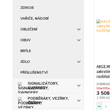
ZDROJE
VAŘIČE, NÁDOBÍ
OBLEČENÍ
OBUV
BRÝLE
JÍDLO
AKCE MI
zakrytí
PŘÍSLUŠENSTVÍ
rozšiřuj
SIGNALIZÁTORY,
3 898 Kč
SWINGERY
Ušetříte
3 508
2 899 K
PODBĚRÁKY, VEZÍRKY,
ČEŘENY