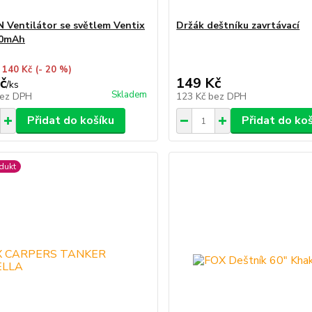
 Ventilátor se světlem Ventix
Držák deštníku zavrtávací
0mAh
 140 Kč
(- 20 %)
č
149 Kč
/
ks
Skladem
ez DPH
123 Kč
bez DPH
Přidat do košíku
Přidat do ko
dukt