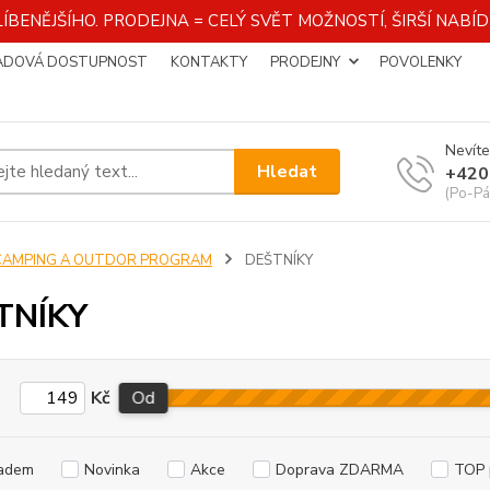
ÍBENĚJŠÍHO. PRODEJNA = CELÝ SVĚT MOŽNOSTÍ, ŠIRŠÍ NAB
ADOVÁ DOSTUPNOST
KONTAKTY
PRODEJNY
POVOLENKY
Nevíte
Hledat
+420
(Po-Pá
CAMPING A OUTDOR PROGRAM
DEŠTNÍKY
TNÍKY
Kč
Od
adem
Novinka
Akce
Doprava ZDARMA
TOP 