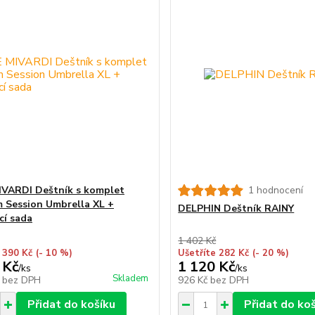
VARDI Deštník s komplet
1 hodnocení
m Session Umbrella XL +
DELPHIN Deštník RAINY
ící sada
1 402 Kč
 390 Kč
(- 10 %)
Ušetříte 282 Kč
(- 20 %)
 Kč
1 120 Kč
/
ks
/
ks
Skladem
č
bez DPH
926 Kč
bez DPH
Přidat do košíku
Přidat do ko