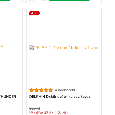
Akce
4 hodnocení
í THUNDER
DELPHIN Držák deštníku zavrtávací
202 Kč
Ušetříte 42 Kč
(- 21 %)