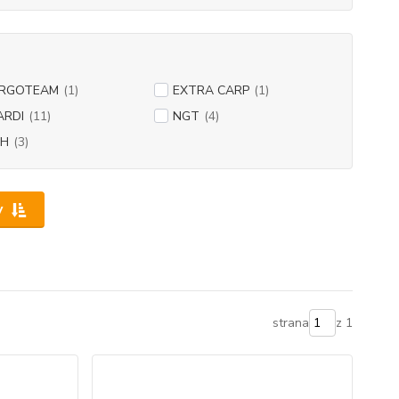
ERGOTEAM
(1)
EXTRA CARP
(1)
ARDI
(11)
NGT
(4)
SH
(3)
y
strana
z 1