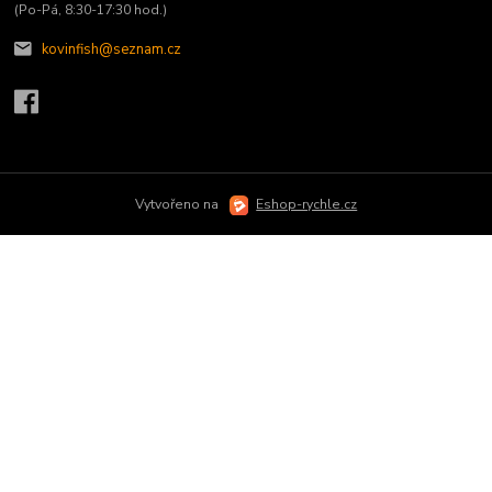
(Po-Pá, 8:30-17:30 hod.)
kovinfish@seznam.cz
Vytvořeno na
Eshop-rychle.cz