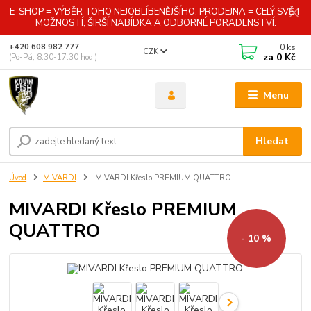
E-SHOP = VÝBĚR TOHO NEJOBLÍBENĚJŠÍHO. PRODEJNA = CELÝ SVĚT
MOŽNOSTÍ, ŠIRŠÍ NABÍDKA A ODBORNÉ PORADENSTVÍ.
0
ks
+420 608 982 777
CZK
za
0 Kč
(Po-Pá, 8:30-17:30 hod.)
Menu
Hledat
Úvod
MIVARDI
MIVARDI Křeslo PREMIUM QUATTRO
MIVARDI Křeslo PREMIUM
QUATTRO
- 10 %