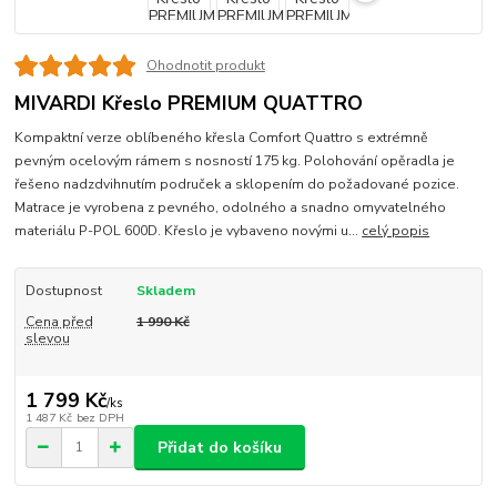
Ohodnotit produkt
MIVARDI Křeslo PREMIUM QUATTRO
Kompaktní verze oblíbeného křesla Comfort Quattro s extrémně
pevným ocelovým rámem s nosností 175 kg. Polohování opěradla je
řešeno nadzdvihnutím područek a sklopením do požadované pozice.
Matrace je vyrobena z pevného, odolného a snadno omyvatelného
materiálu P-POL 600D. Křeslo je vybaveno novými u...
celý popis
Dostupnost
Skladem
Cena před
1 990 Kč
slevou
1 799 Kč
/
ks
1 487 Kč
bez DPH
Přidat do košíku