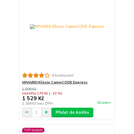
4 hodnocení
MIVARDI Křeslo CamoCODE Express
1 699 Kč
Ušetříte 170 Kč
(- 10 %)
1 529 Kč
Skladem
1 264 Kč
bez DPH
Přidat do košíku
TOP produkt