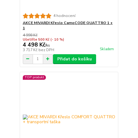
4 hodnocení
AKCE MIVARDI Křeslo CamoCODE QUATTRO 1 +
1
4 998 Kč
Ušetříte 500 Kč
(- 10 %)
4 498 Kč
/
ks
Skladem
3 717 Kč
bez DPH
Přidat do košíku
TOP produkt