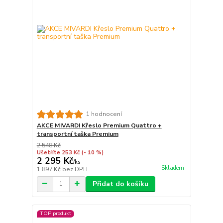
1 hodnocení
AKCE MIVARDI Křeslo Premium Quattro +
transportní taška Premium
2 548 Kč
Ušetříte 253 Kč
(- 10 %)
2 295 Kč
/
ks
Skladem
1 897 Kč
bez DPH
Přidat do košíku
TOP produkt