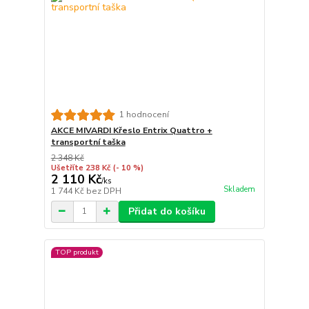
1 hodnocení
AKCE MIVARDI Křeslo Entrix Quattro +
transportní taška
2 348 Kč
Ušetříte 238 Kč
(- 10 %)
2 110 Kč
/
ks
Skladem
1 744 Kč
bez DPH
Přidat do košíku
TOP produkt