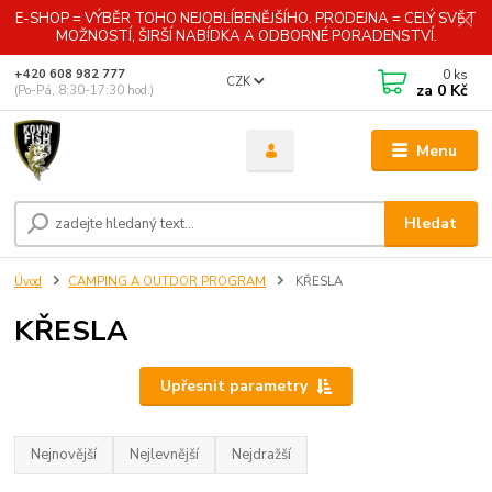
E-SHOP = VÝBĚR TOHO NEJOBLÍBENĚJŠÍHO. PRODEJNA = CELÝ SVĚT
MOŽNOSTÍ, ŠIRŠÍ NABÍDKA A ODBORNÉ PORADENSTVÍ.
0
ks
+420 608 982 777
CZK
za
0 Kč
(Po-Pá, 8:30-17:30 hod.)
Menu
Hledat
Úvod
CAMPING A OUTDOR PROGRAM
KŘESLA
KŘESLA
Upřesnit parametry
Nejnovější
Nejlevnější
Nejdražší