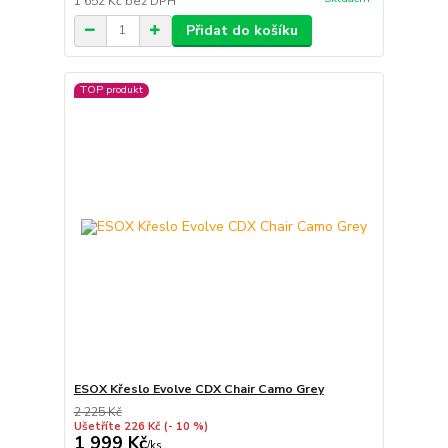
1 652 Kč
bez DPH
Přidat do košíku
TOP produkt
ESOX Křeslo Evolve CDX Chair Camo Grey
2 225 Kč
Ušetříte 226 Kč
(- 10 %)
1 999 Kč
/
ks