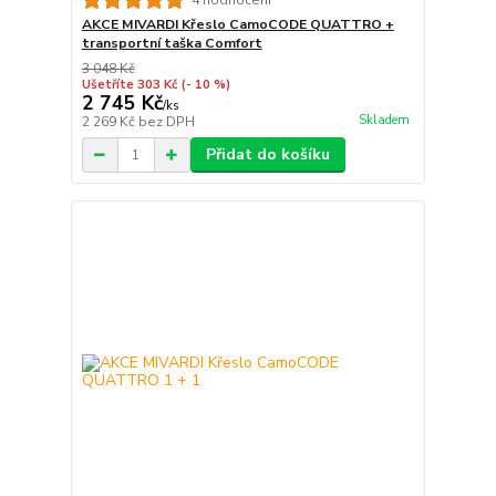
AKCE MIVARDI Křeslo CamoCODE QUATTRO +
transportní taška Comfort
3 048 Kč
Ušetříte 303 Kč
(- 10 %)
2 745 Kč
/
ks
Skladem
2 269 Kč
bez DPH
Přidat do košíku