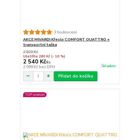
3 hodnocení
AKCE MIVARDI Křeslo COMFORT QUATTRO +
transportní taška
2 820 Kč
Ušetříte 280 Kč
(- 10 %)
2 540 Kč
/
ks
Skladem
2 099 Kč
bez DPH
Přidat do košíku
TOP produkt