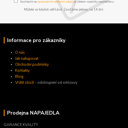
Souhlasím se
zpracováním osobních údajů
za účelem rozesílky newsletteru.
Můžete se kdykoli odhlásit. Zasíláme jednou za 14 dní.
Informace pro zákazníky
O nás
Jak nakupovat
Obchodní podmínky
Kontakty
Blog
Vrátit zboží
- odstoupení od smlouvy
Prodejna NAPAJEDLA
GARANCE KVALITY