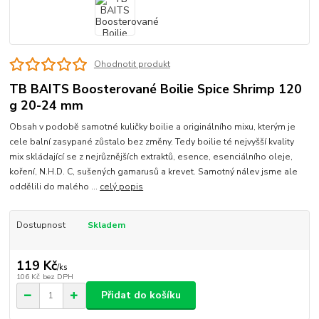
Ohodnotit produkt
TB BAITS Boosterované Boilie Spice Shrimp 120
g 20-24 mm
Obsah v podobě samotné kuličky boilie a originálního mixu, kterým je
cele balní zasypané zůstalo bez změny. Tedy boilie té nejvyšší kvality
mix skládající se z nejrůznějších extraktů, esence, esenciálního oleje,
koření, N.H.D. C, sušených gamarusů a krevet. Samotný nálev jsme ale
oddělili do malého ...
celý popis
Dostupnost
Skladem
119 Kč
/
ks
106 Kč
bez DPH
Přidat do košíku