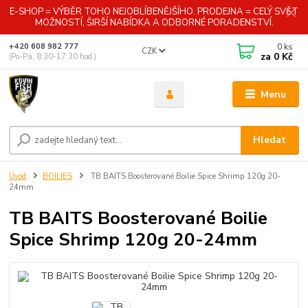
E-SHOP = VÝBĚR TOHO NEJOBLÍBENĚJŠÍHO. PRODEJNA = CELÝ SVĚT
MOŽNOSTÍ, ŠIRŠÍ NABÍDKA A ODBORNÉ PORADENSTVÍ.
0
ks
+420 608 982 777
CZK
za
0 Kč
(Po-Pá, 8:30-17:30 hod.)
Menu
Hledat
Úvod
BOILIES
TB BAITS Boosterované Boilie Spice Shrimp 120g 20-
24mm
TB BAITS Boosterované Boilie
Spice Shrimp 120g 20-24mm