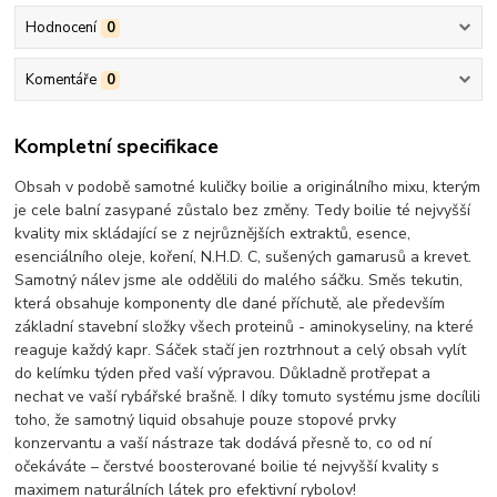
Hodnocení
0
Komentáře
0
Kompletní specifikace
Obsah v podobě samotné kuličky boilie a originálního mixu, kterým
je cele balní zasypané zůstalo bez změny. Tedy boilie té nejvyšší
kvality mix skládající se z nejrůznějších extraktů, esence,
esenciálního oleje, koření, N.H.D. C, sušených gamarusů a krevet.
Samotný nálev jsme ale oddělili do malého sáčku. Směs tekutin,
která obsahuje komponenty dle dané příchutě, ale především
základní stavební složky všech proteinů - aminokyseliny, na které
reaguje každý kapr. Sáček stačí jen roztrhnout a celý obsah vylít
do kelímku týden před vaší výpravou. Důkladně protřepat a
nechat ve vaší rybářské brašně. I díky tomuto systému jsme docílili
toho, že samotný liquid obsahuje pouze stopové prvky
konzervantu a vaší nástraze tak dodává přesně to, co od ní
očekáváte – čerstvé boosterované boilie té nejvyšší kvality s
maximem naturálních látek pro efektivní rybolov!