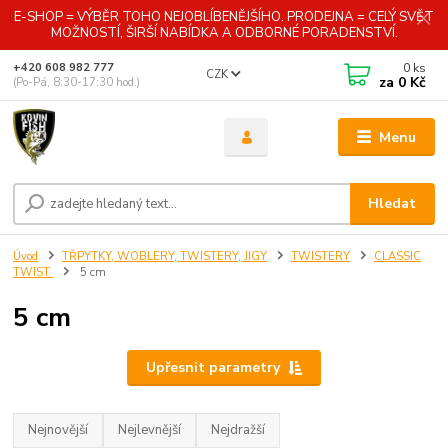
E-SHOP = VÝBĚR TOHO NEJOBLÍBENĚJŠÍHO. PRODEJNA = CELÝ SVĚT
MOŽNOSTÍ, ŠIRŠÍ NABÍDKA A ODBORNÉ PORADENSTVÍ.
0
ks
+420 608 982 777
CZK
za
0 Kč
(Po-Pá, 8:30-17:30 hod.)
Menu
Hledat
Úvod
TŘPYTKY, WOBLERY, TWISTERY, JIGY
TWISTERY
CLASSIC
TWIST
5 cm
5 cm
Upřesnit parametry
Nejnovější
Nejlevnější
Nejdražší