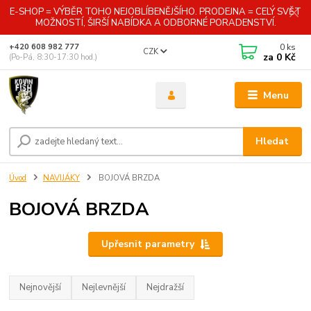
E-SHOP = VÝBĚR TOHO NEJOBLÍBENĚJŠÍHO. PRODEJNA = CELÝ SVĚT
MOŽNOSTÍ, ŠIRŠÍ NABÍDKA A ODBORNÉ PORADENSTVÍ.
0
ks
+420 608 982 777
CZK
za
0 Kč
(Po-Pá, 8:30-17:30 hod.)
Menu
Hledat
Úvod
NAVIJÁKY
BOJOVÁ BRZDA
BOJOVÁ BRZDA
Upřesnit parametry
Nejnovější
Nejlevnější
Nejdražší