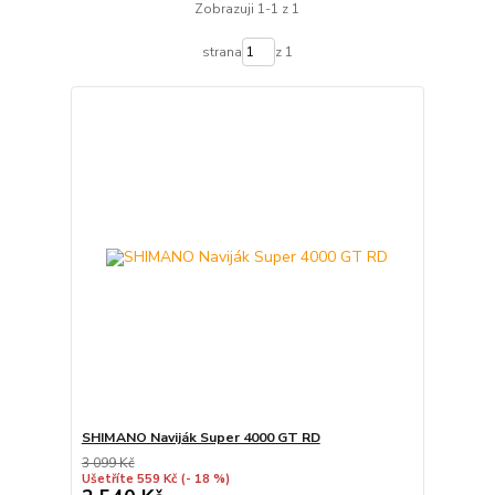
Zobrazuji 1-1 z 1
strana
z 1
SHIMANO Naviják Super 4000 GT RD
3 099 Kč
Ušetříte 559 Kč
(- 18 %)