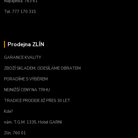
Napajedla, 763 61
Tel. 777 170 315
Prodejna ZLÍN
GARANCE KVALITY
ZBOŽÍ SKLADEM, ODESÍLÁME OBRATEM
PORADÍME S VÝBĚREM
NEJNIŽŠÍ CENY NA TRHU
TRADICE PRODEJE JIŽ PŘES 30 LET
Kde?
nám. T.G.M. 1335, Hotel GARNI
Zlín, 760 01