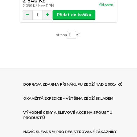
2 540 Kč
Skladem
2 099 Kč
bez DPH
Přidat do košíku
strana
z 1
DOPRAVA ZDARMA PŘI NÁKUPU ZBOŽÍ NAD 2 000.- KČ
OKAMŽITÁ EXPEDICE - VĚTŠINA ZBOŽÍ SKLADEM
VÝHODNÉ CENY A SLEVOVÉ AKCE NA SPOUSTU
PRODUKTŮ
NAVÍC SLEVA 5 % PRO REGISTROVANÉ ZÁKAZNÍKY