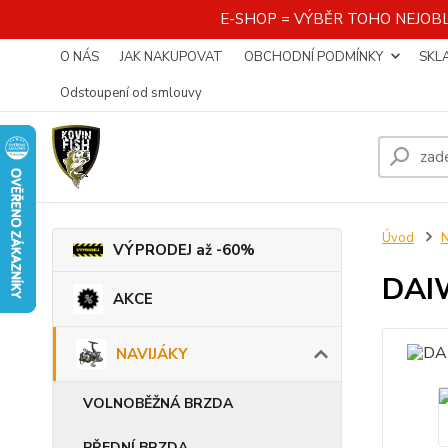
E-SHOP = VÝBĚR TOHO NEJOBL
O NÁS
JAK NAKUPOVAT
OBCHODNÍ PODMÍNKY
SKL
Odstoupení od smlouvy
Úvod
VÝPRODEJ až -60%
DAIW
AKCE
NAVIJÁKY
VOLNOBĚŽNÁ BRZDA
PŘEDNÍ BRZDA