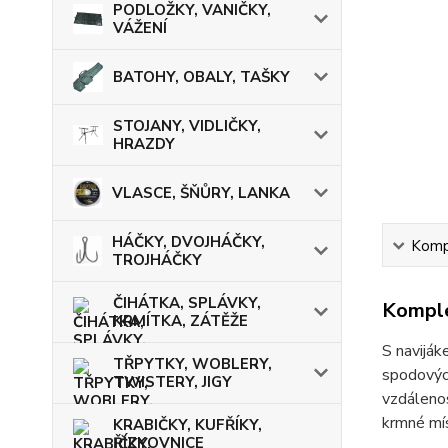
PODLOŽKY, VANIČKY,
VÁŽENÍ
BATOHY, OBALY, TAŠKY
STOJANY, VIDLIČKY,
HRAZDY
VLASCE, ŠŇŮRY, LANKA
HÁČKY, DVOJHÁČKY,
Kompl
TROJHÁČKY
ČIHÁTKA, SPLÁVKY,
Komple
KRMÍTKA, ZÁTĚŽE
S naviják
TŘPYTKY, WOBLERY,
spodových
TWISTERY, JIGY
vzdálenos
krmné mí
KRABIČKY, KUFŘÍKY,
ŘÍZKOVNICE