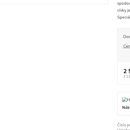
spodov
cívky 
Speciál
Dos
Cen
2 
2 1
Nák
Číslo p