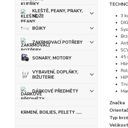
TECHNO
KLEŠTĚ, PEANY, PRAKY,
3 k
NOŽE
DIG
BÓJKY
Sys
Brz
ZAKRMOVACÍ POTŘEBY
Ant
SCW
45 
SONARY, MOTORY
Hli
Rol
VYBAVENÍ, DOPLŇKY,
BIŽUTERIE
HIP
Trv
Man
DÁRKOVÉ PŘEDMĚTY
Značka
Orientač
KRMENÍ, BOILIES, PELETY .....
Typ brz
Velikost