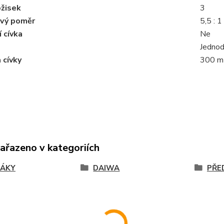
ožisek
3
vý poměr
5,5 : 1
 cívka
Ne
Jednod
 cívky
300 m
zařazeno v kategoriích
JÁKY
DAIWA
PŘE