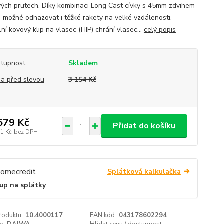
ých prutech. Díky kombinaci Long Cast cívky s 45mm zdvihem
je možné odhazovat i těžké rakety na velké vzdálenosti.
ní kovový klip na vlasec (HIP) chrání vlasec...
celý popis
tupnost
Skladem
a před slevou
3 154 Kč
579 Kč
Přidat do košíku
31 Kč
bez DPH
Splátková kalkulačka
up na splátky
roduktu:
10.4000117
EAN kód:
043178602294