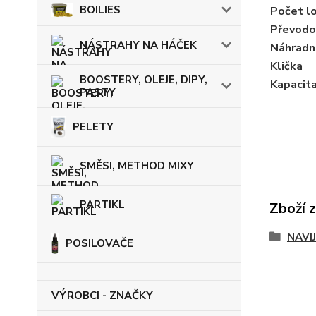
BOILIES
Počet l
Převodo
NÁSTRAHY NA HÁČEK
Náhradní
Klička
BOOSTERY, OLEJE, DIPY,
Kapacita
PASTY
PELETY
SMĚSI, METHOD MIXY
PARTIKL
Zboží 
NAVI
POSILOVAČE
VÝROBCI - ZNAČKY