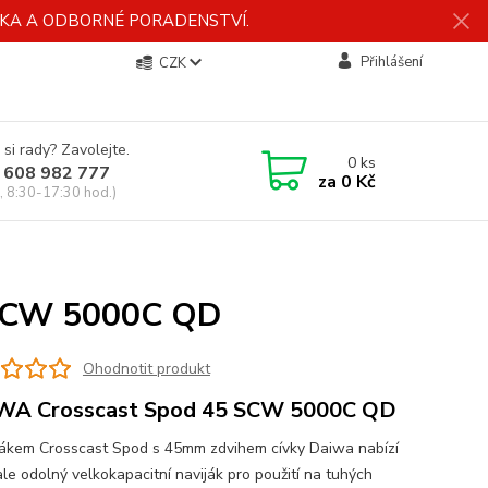
ÍDKA A ODBORNÉ PORADENSTVÍ.
Přihlášení
CZK
 si rady? Zavolejte.
0
ks
 608 982 777
za
0 Kč
, 8:30-17:30 hod.)
 SCW 5000C QD
Ohodnotit produkt
WA Crosscast Spod 45 SCW 5000C QD
jákem Crosscast Spod s 45mm zdvihem cívky Daiwa nabízí
le odolný velkokapacitní naviják pro použití na tuhých