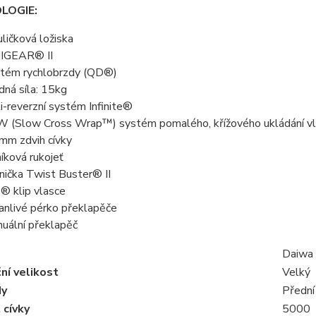
LOGIE:
uličková ložiska
IGEAR® II
tém rychlobrzdy (QD®)
dná síla: 15kg
i-reverzní systém Infinite®
 (Slow Cross Wrap™) systém pomalého, křížového ukládání v
mm zdvih cívky
níková rukojeť
nička Twist Buster® II
® klip vlasce
anlivé pérko překlapěče
uální překlapěč
Daiwa
ní velikost
Velký
dy
Přední
 cívky
5000