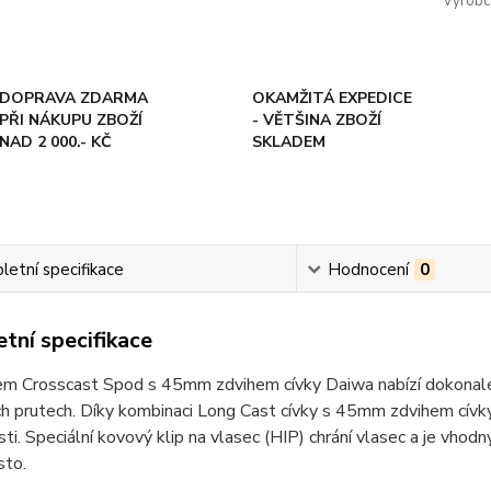
Výrobc
DOPRAVA ZDARMA
OKAMŽITÁ EXPEDICE
PŘI NÁKUPU ZBOŽÍ
- VĚTŠINA ZBOŽÍ
NAD 2 000.- KČ
SKLADEM
etní specifikace
Hodnocení
0
tní specifikace
em Crosscast Spod s 45mm zdvihem cívky Daiwa nabízí dokonale o
 prutech. Díky kombinaci Long Cast cívky s 45mm zdvihem cívky
ti. Speciální kovový klip na vlasec (HIP) chrání vlasec a je vho
sto.