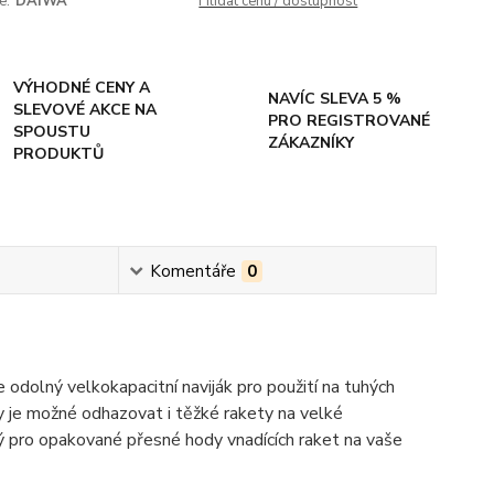
e:
DAIWA
Hlídat cenu / dostupnost
VÝHODNÉ CENY A
NAVÍC SLEVA 5 %
SLEVOVÉ AKCE NA
PRO REGISTROVANÉ
SPOUSTU
ZÁKAZNÍKY
PRODUKTŮ
Komentáře
0
dolný velkokapacitní naviják pro použití na tuhých
 je možné odhazovat i těžké rakety na velké
dný pro opakované přesné hody vnadících raket na vaše