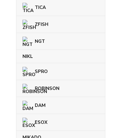
TICA
ZFISH
NGT
NIKL
SPRO
ROBINSON
DAM
ESOX
MIKADO