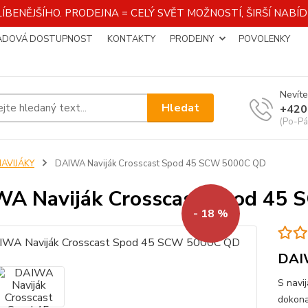
ÍBENĚJŠÍHO. PRODEJNA = CELÝ SVĚT MOŽNOSTÍ, ŠIRŠÍ NAB
ADOVÁ DOSTUPNOST
KONTAKTY
PRODEJNY
POVOLENKY
Nevíte
Hledat
+420
(Po-Pá
NAVIJÁKY
DAIWA Naviják Crosscast Spod 45 SCW 5000C QD
A Naviják Crosscast Spod 45
- 18 %
DAI
S navi
dokona