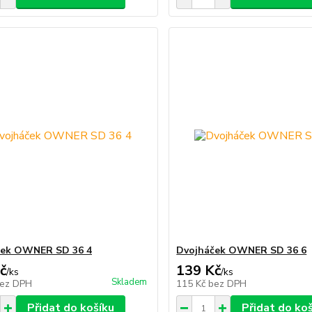
ček OWNER SD 36 4
Dvojháček OWNER SD 36 6
č
139 Kč
/
ks
/
ks
Skladem
ez DPH
115 Kč
bez DPH
Přidat do košíku
Přidat do ko