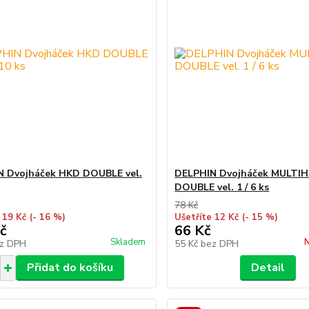
N Dvojháček HKD DOUBLE vel.
DELPHIN Dvojháček MULTI
DOUBLE vel. 1 / 6 ks
78 Kč
 19 Kč
(- 16 %)
Ušetříte 12 Kč
(- 15 %)
č
66 Kč
Skladem
N
z DPH
55 Kč
bez DPH
Přidat do košíku
Detail