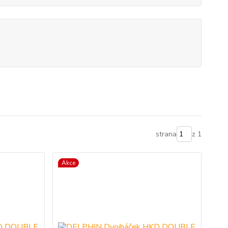
strana
z 1
Akce