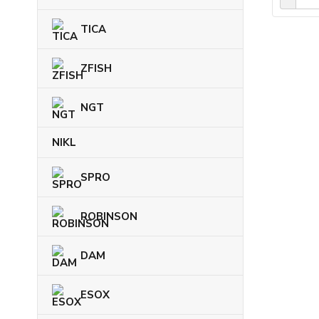
TICA
ZFISH
NGT
NIKL
SPRO
ROBINSON
DAM
ESOX