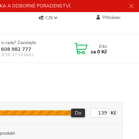
ÍDKA A ODBORNÉ PORADENSTVÍ.
Přihlášení
CZK
 si rady? Zavolejte.
0
ks
 608 982 777
za
0 Kč
, 8:30-17:30 hod.)
Do
Kč
produkt