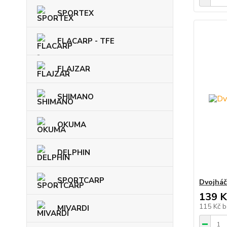
SPORTEX
FLACARP - TFE
FLAJZAR
SHIMANO
OKUMA
DELPHIN
SPORTCARP
Dvojhá
139 K
115 Kč
b
MIVARDI