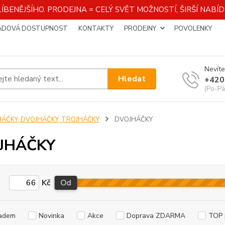
ÍBENĚJŠÍHO. PRODEJNA = CELÝ SVĚT MOŽNOSTÍ, ŠIRŠÍ NAB
ADOVÁ DOSTUPNOST
KONTAKTY
PRODEJNY
POVOLENKY
Nevíte
Hledat
+420
(Po-Pá
HÁČKY, DVOJHÁČKY, TROJHÁČKY
DVOJHÁČKY
JHÁČKY
Kč
Od
adem
Novinka
Akce
Doprava ZDARMA
TOP 