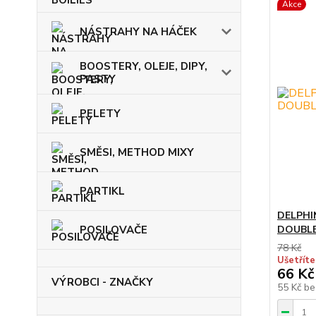
Akce
NÁSTRAHY NA HÁČEK
BOOSTERY, OLEJE, DIPY,
PASTY
PELETY
SMĚSI, METHOD MIXY
PARTIKL
DELPHI
POSILOVAČE
DOUBLE v
78 Kč
Ušetříte
66 Kč
VÝROBCI - ZNAČKY
55 Kč
be