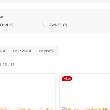
ce
PHIN
(8)
OWNER
(7)
jší
Nejlevnější
Nejdražší
1-15 z 15
Akce