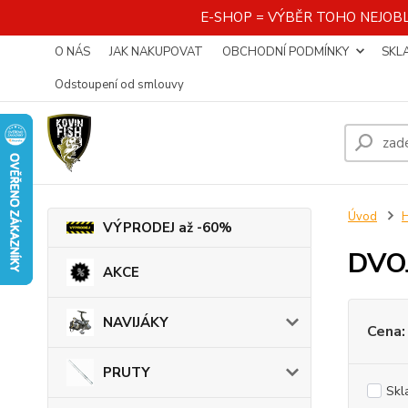
E-SHOP = VÝBĚR TOHO NEJOBL
O NÁS
JAK NAKUPOVAT
OBCHODNÍ PODMÍNKY
SKL
Odstoupení od smlouvy
Úvod
VÝPRODEJ až -60%
DVO
AKCE
NAVIJÁKY
Cena:
PRUTY
Skl