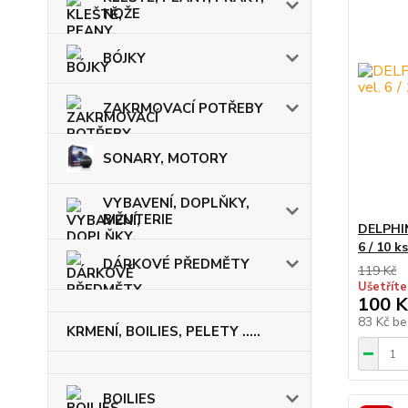
NOŽE
BÓJKY
ZAKRMOVACÍ POTŘEBY
SONARY, MOTORY
VYBAVENÍ, DOPLŇKY,
BIŽUTERIE
DELPHI
6 / 10 ks
DÁRKOVÉ PŘEDMĚTY
119 Kč
Ušetříte
100 K
83 Kč
be
KRMENÍ, BOILIES, PELETY .....
BOILIES