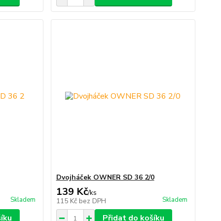
Dvojháček OWNER SD 36 2/0
139 Kč
/
ks
Skladem
Skladem
115 Kč
bez DPH
šíku
Přidat do košíku