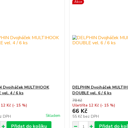
Akce
N Dvojháček MULTIHOOK
DELPHIN Dvojháček MULTI
el. 4 / 6 ks
DOUBLE vel. 6 / 6 ks
78 Kč
 12 Kč
(- 15 %)
Ušetříte 12 Kč
(- 15 %)
66 Kč
Skladem
z DPH
55 Kč
bez DPH
Přidat do košíku
Přidat do ko