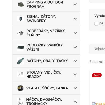
CAMPING A OUTDOR
PROGRAM
Výrob
SIGNALIZÁTORY,
SWINGERY
DEL
PODBĚRÁKY, VEZÍRKY,
ČEŘENY
PODLOŽKY, VANIČKY,
Nejnově
VÁŽENÍ
BATOHY, OBALY, TAŠKY
Zobrazuji 
STOJANY, VIDLIČKY,
Akce
HRAZDY
VLASCE, ŠŇŮRY, LANKA
HÁČKY, DVOJHÁČKY,
TROJHÁČKY