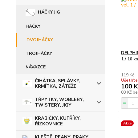
HÁČKY JIG
HÁČKY
DVOJHÁČKY
DELPHI
TROJHÁČKY
1 / 10 ks
NÁVAZCE
119 Kč
ČIHÁTKA, SPLÁVKY,
Ušetříte
100 K
KRMÍTKA, ZÁTĚŽE
83 Kč
be
TŘPYTKY, WOBLERY,
TWISTERY, JIGY
KRABIČKY, KUFŘÍKY,
ŘÍZKOVNICE
Akce
KLEŠTĚ, PEANY, PRAKY,