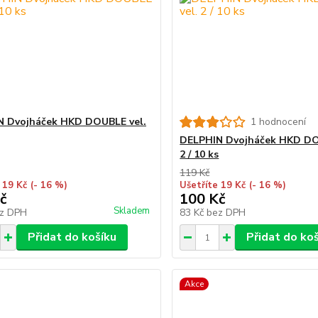
N Dvojháček HKD DOUBLE vel.
1 hodnocení
DELPHIN Dvojháček HKD DO
2 / 10 ks
119 Kč
 19 Kč
(- 16 %)
Ušetříte 19 Kč
(- 16 %)
č
100 Kč
Skladem
z DPH
83 Kč
bez DPH
Přidat do košíku
Přidat do ko
Akce