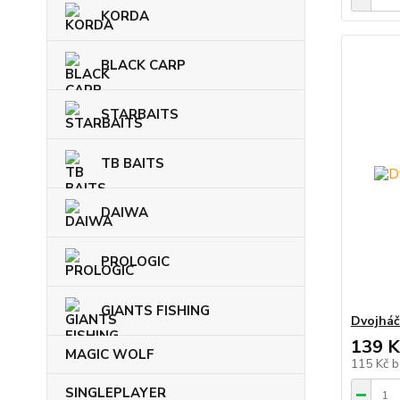
KORDA
BLACK CARP
STARBAITS
TB BAITS
DAIWA
PROLOGIC
GIANTS FISHING
Dvojhá
139 K
MAGIC WOLF
115 Kč
b
SINGLEPLAYER