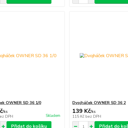
ček OWNER SD 36 1/0
Dvojháček OWNER SD 36 2
č
139 Kč
/
ks
/
ks
Skladem
ez DPH
115 Kč
bez DPH
Přidat do košíku
Přidat do ko