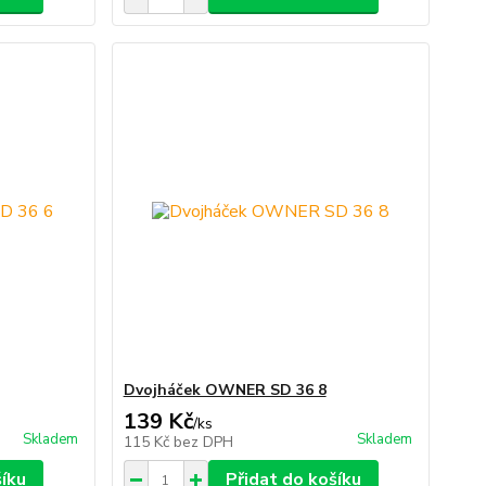
Dvojháček OWNER SD 36 8
139 Kč
/
ks
Skladem
Skladem
115 Kč
bez DPH
šíku
Přidat do košíku