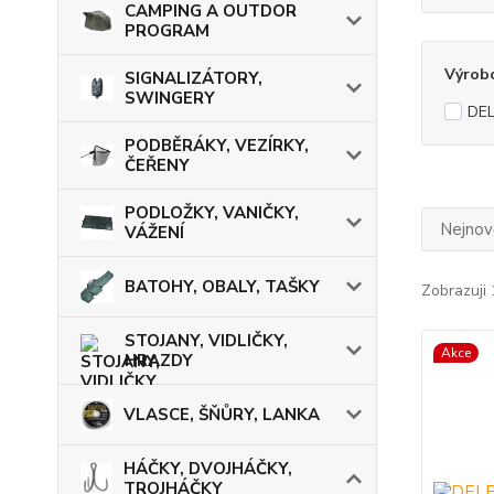
CAMPING A OUTDOR
PROGRAM
Výrob
SIGNALIZÁTORY,
SWINGERY
DEL
PODBĚRÁKY, VEZÍRKY,
ČEŘENY
PODLOŽKY, VANIČKY,
Nejnově
VÁŽENÍ
BATOHY, OBALY, TAŠKY
Zobrazuji 
STOJANY, VIDLIČKY,
Akce
HRAZDY
VLASCE, ŠŇŮRY, LANKA
HÁČKY, DVOJHÁČKY,
TROJHÁČKY