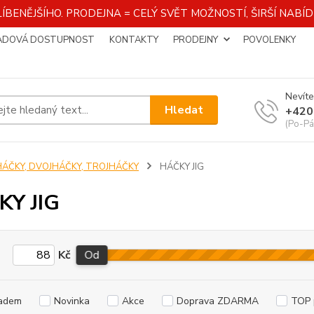
ÍBENĚJŠÍHO. PRODEJNA = CELÝ SVĚT MOŽNOSTÍ, ŠIRŠÍ NAB
ADOVÁ DOSTUPNOST
KONTAKTY
PRODEJNY
POVOLENKY
Nevíte
Hledat
+420
(Po-Pá
HÁČKY, DVOJHÁČKY, TROJHÁČKY
HÁČKY JIG
KY JIG
Kč
Od
adem
Novinka
Akce
Doprava ZDARMA
TOP 