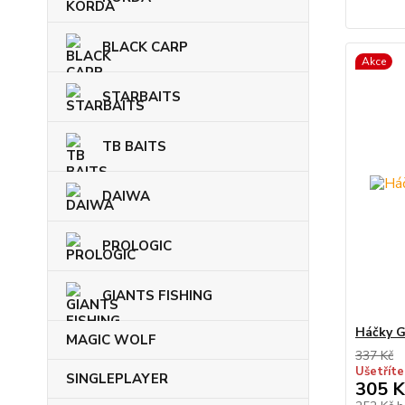
BLACK CARP
Akce
STARBAITS
TB BAITS
DAIWA
PROLOGIC
GIANTS FISHING
Háčky G
MAGIC WOLF
337 Kč
Ušetříte
SINGLEPLAYER
305 K