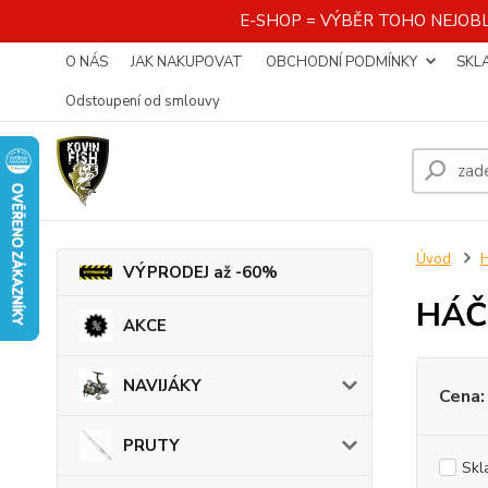
E-SHOP = VÝBĚR TOHO NEJOBL
O NÁS
JAK NAKUPOVAT
OBCHODNÍ PODMÍNKY
SKL
Odstoupení od smlouvy
Úvod
VÝPRODEJ až -60%
HÁČ
AKCE
NAVIJÁKY
Cena:
PRUTY
Skl