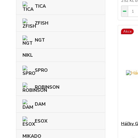
252 Kč
b
TICA
ZFISH
Akce
NGT
NIKL
SPRO
ROBINSON
DAM
ESOX
Háčky G
MIKADO