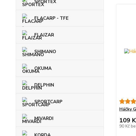
SPORTEX
FLACARP - TFE
FLAJZAR
SHIMANO
OKUMA
DELPHIN
SPORTCARP
Háčky G
MIVARDI
109 K
90 Kč
be
KORDA