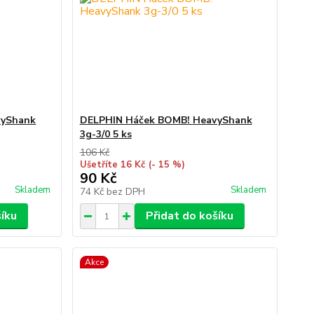
vyShank
DELPHIN Háček BOMB! HeavyShank
3g-3/0 5 ks
106 Kč
Ušetříte 16 Kč
(- 15 %)
90 Kč
Skladem
Skladem
74 Kč
bez DPH
šíku
Přidat do košíku
Akce