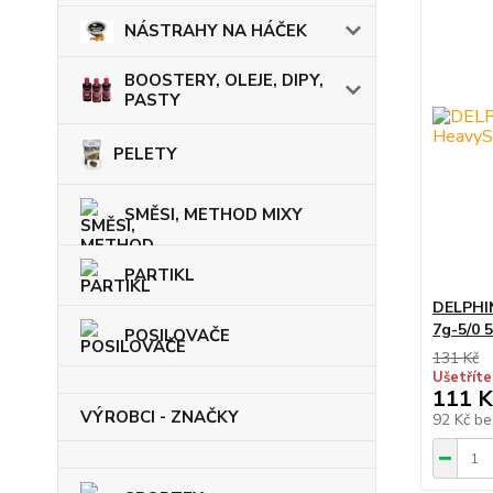
NÁSTRAHY NA HÁČEK
BOOSTERY, OLEJE, DIPY,
PASTY
PELETY
SMĚSI, METHOD MIXY
PARTIKL
DELPHI
7g-5/0 5
POSILOVAČE
131 Kč
Ušetříte
111 K
VÝROBCI - ZNAČKY
92 Kč
be