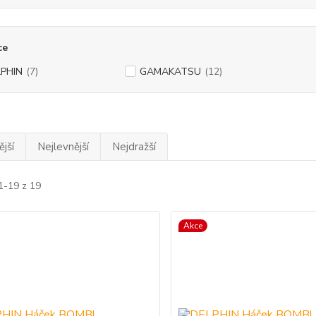
ce
PHIN
(7)
GAMAKATSU
(12)
jší
Nejlevnější
Nejdražší
1-19 z 19
Akce