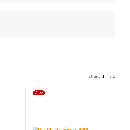
strana
z 1
Akce