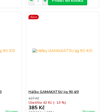
Přidat do košíku
Akce
0
Háčky GAMAKATSU jig 90 4/0
427 Kč
Ušetříte 42 Kč
(- 10 %)
385 Kč
Skladem
Skladem