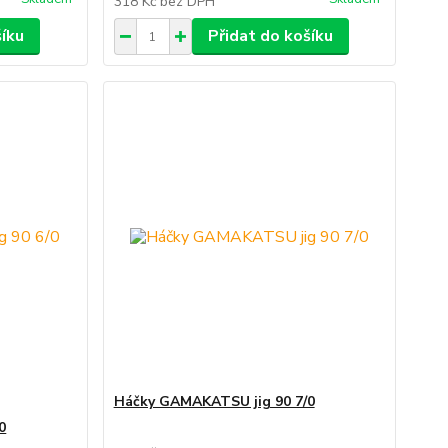
318 Kč
bez DPH
šíku
Přidat do košíku
Háčky GAMAKATSU jig 90 7/0
0