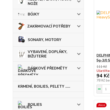
NOŽE
BÓJKY
ZAKRMOVACÍ POTŘEBY
SONARY, MOTORY
VYBAVENÍ, DOPLŇKY,
DELPHI
BIŽUTERIE
5g-3/0 5
111 Kč
DÁRKOVÉ PŘEDMĚTY
Ušetříte
94 Kč
78 Kč
be
KRMENÍ, BOILIES, PELETY .....
BOILIES
Akce