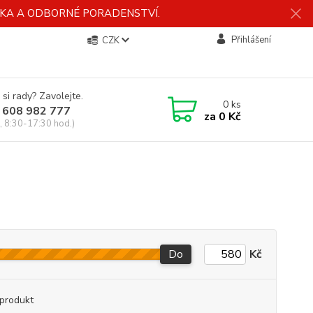
ÍDKA A ODBORNÉ PORADENSTVÍ.
Přihlášení
CZK
 si rady? Zavolejte.
0
ks
 608 982 777
za
0 Kč
, 8:30-17:30 hod.)
Do
Kč
produkt