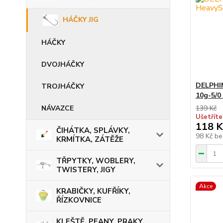
HÁČKY JIG
HÁČKY
DVOJHÁČKY
DELPHI
TROJHÁČKY
10g-5/0 
NÁVAZCE
139 Kč
Ušetříte
118 K
ČIHÁTKA, SPLÁVKY,
98 Kč
be
KRMÍTKA, ZÁTĚŽE
TŘPYTKY, WOBLERY,
TWISTERY, JIGY
Akce
KRABIČKY, KUFŘÍKY,
ŘÍZKOVNICE
KLEŠTĚ, PEANY, PRAKY,