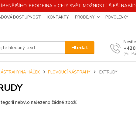
ÍBENĚJŠÍHO. PRODEJNA = CELÝ SVĚT MOŽNOSTÍ, ŠIRŠÍ NAB
ADOVÁ DOSTUPNOST
KONTAKTY
PRODEJNY
POVOLENKY
Nevíte
Hledat
+420
(Po-Pá
NÁSTRAHY NA HÁČEK
PLOVOUCÍ NÁSTRAHY
EXTRUDY
RUDY
tegorii nebylo nalezeno žádné zboží.