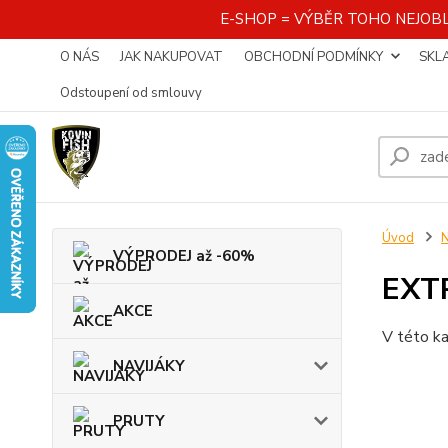
E-SHOP = VÝBĚR TOHO NEJOBL
O NÁS
JAK NAKUPOVAT
OBCHODNÍ PODMÍNKY
SKL
Odstoupení od smlouvy
Úvod
VÝPRODEJ až -60%
EXT
AKCE
V této ka
NAVIJÁKY
PRUTY