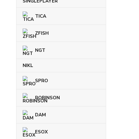
SINGLEPLAYER
TICA
ZFISH
NGT
NIKL
SPRO
ROBINSON
DAM
ESOX