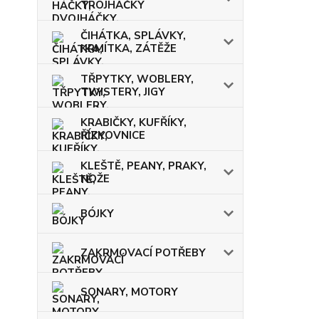
TROJHÁČKY
ČIHÁTKA, SPLÁVKY,
KRMÍTKA, ZÁTĚŽE
TŘPYTKY, WOBLERY,
TWISTERY, JIGY
KRABIČKY, KUFŘÍKY,
ŘÍZKOVNICE
KLEŠTĚ, PEANY, PRAKY,
NOŽE
BÓJKY
ZAKRMOVACÍ POTŘEBY
SONARY, MOTORY