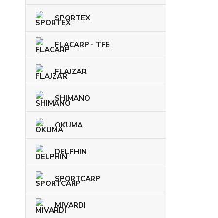
SPORTEX
FLACARP - TFE
FLAJZAR
SHIMANO
OKUMA
DELPHIN
SPORTCARP
MIVARDI