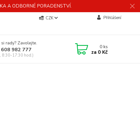
ÍDKA A ODBORNÉ PORADENSTVÍ.
Přihlášení
CZK
 si rady? Zavolejte.
0
ks
 608 982 777
za
0 Kč
, 8:30-17:30 hod.)