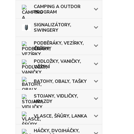
CAMPING A OUTDOR
PROGRAM
SIGNALIZÁTORY,
SWINGERY
PODBĚRÁKY, VEZÍRKY,
ČEŘENY
PODLOŽKY, VANIČKY,
VÁŽENÍ
BATOHY, OBALY, TAŠKY
STOJANY, VIDLIČKY,
HRAZDY
VLASCE, ŠŇŮRY, LANKA
HÁČKY, DVOJHÁČKY,