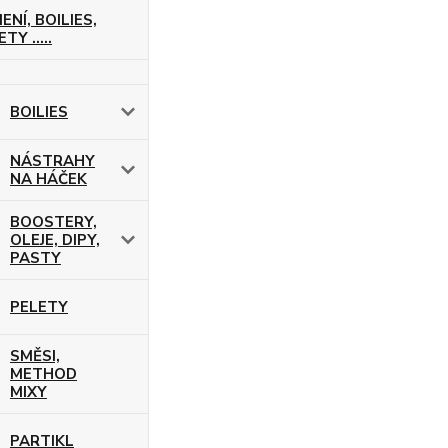
ENÍ, BOILIES,
TY .....
BOILIES
NÁSTRAHY
NA HÁČEK
BOOSTERY,
OLEJE, DIPY,
PASTY
PELETY
SMĚSI,
METHOD
MIXY
PARTIKL