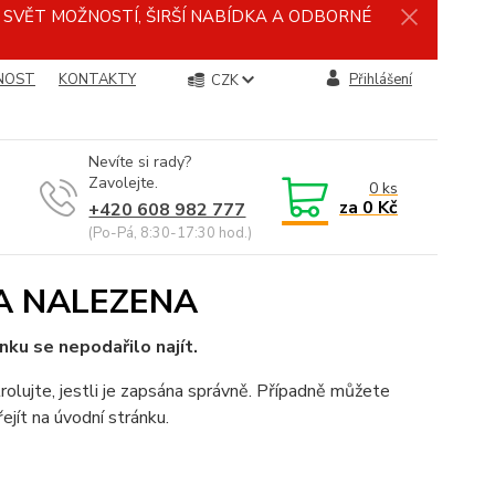
Ý SVĚT MOŽNOSTÍ, ŠIRŠÍ NABÍDKA A ODBORNÉ
NOST
KONTAKTY
Přihlášení
CZK
Nevíte si rady?
Zavolejte.
0
ks
za
0 Kč
+420 608 982 777
(Po-Pá, 8:30-17:30 hod.)
A NALEZENA
nku se nepodařilo najít.
rolujte, jestli je zapsána správně. Případně můžete
ejít na úvodní stránku.