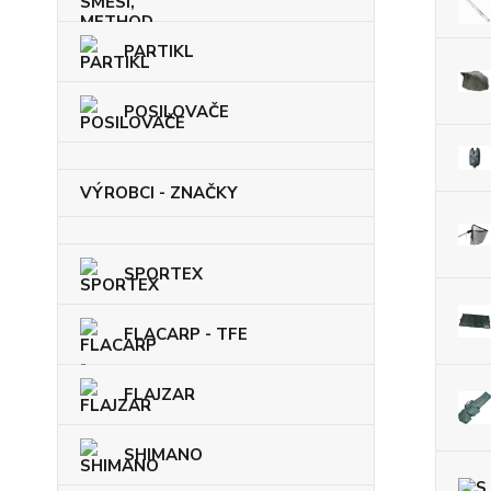
PARTIKL
POSILOVAČE
VÝROBCI - ZNAČKY
SPORTEX
FLACARP - TFE
FLAJZAR
SHIMANO