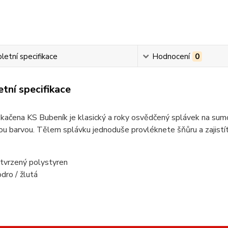
etní specifikace
Hodnocení
0
tní specifikace
kačena KS Bubeník je klasický a roky osvědčený splávek na sum
u barvou. Tělem splávku jednoduše provléknete šňůru a zajistí
 tvrzený polystyren
dro / žlutá