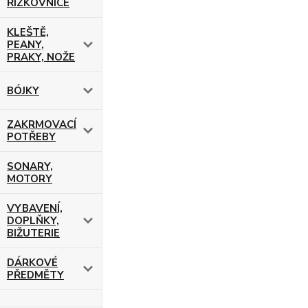
ŘÍZKOVNICE
KLEŠTĚ,
PEANY,
PRAKY, NOŽE
BÓJKY
ZAKRMOVACÍ
POTŘEBY
SONARY,
MOTORY
VYBAVENÍ,
DOPLŇKY,
BIŽUTERIE
DÁRKOVÉ
PŘEDMĚTY