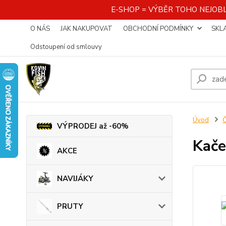
E-SHOP = VÝBĚR TOHO NEJOBL
O NÁS
JAK NAKUPOVAT
OBCHODNÍ PODMÍNKY
SKL
Odstoupení od smlouvy
Úvod
VÝPRODEJ až -60%
Kače
AKCE
NAVIJÁKY
PRUTY