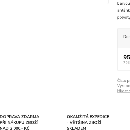
barvou
anténk
polyst
Dos
95
79 
Číslo p
Výrobc
Hlídat 
DOPRAVA ZDARMA
OKAMŽITÁ EXPEDICE
PŘI NÁKUPU ZBOŽÍ
- VĚTŠINA ZBOŽÍ
NAD 2 000.- KČ
SKLADEM