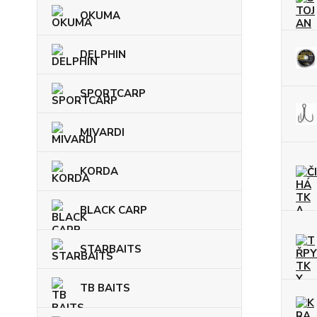
OKUMA
DELPHIN
SPORTCARP
MIVARDI
KORDA
BLACK CARP
STARBAITS
TB BAITS