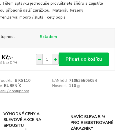
. Tělem splávku jednoduše provléknete šňůru a zajistíte
ou případně další zarážkou. Materiál: tvrzený
yrenBarva: modro / žlutá
celý popis
tupnost
Skladem
 Kč
/
ks
Přidat do košíku
Kč
bez DPH
roduktu:
B.KS110
EAN kód:
710535505054
e:
BUBENÍK
Nosnost:
110 g
cenu / dostupnost
VÝHODNÉ CENY A
NAVÍC SLEVA 5 %
SLEVOVÉ AKCE NA
PRO REGISTROVANÉ
SPOUSTU
ZÁKAZNÍKY