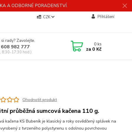
ÍDKA A ODBORNÉ PORADENSTVÍ.
Přihlášení
CZK
 si rady? Zavolejte.
0
ks
 608 982 777
za
0 Kč
, 8:30-17:30 hod.)
Ohodnotit produkt
itní průběžná sumcová kačena 110 g.
á kačena KS Bubeník je klasický a roky osvědčený splávek na
vyrobený z tvrzeného polystyrenu s odolnou povrchovou