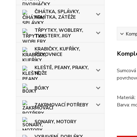
ČIHÁTKA, SPLÁVKY,
KRMÍTKA, ZÁTĚŽE
TŘPYTKY, WOBLERY,
Kompl
TWISTERY, JIGY
KRABIČKY, KUFŘÍKY,
Komple
ŘÍZKOVNICE
KLEŠTĚ, PEANY, PRAKY,
Sumcová 
NOŽE
povrchovo
BÓJKY
Materiál:
Barva: mo
ZAKRMOVACÍ POTŘEBY
SONARY, MOTORY
VYBAVENÍ, DOPLŇKY,