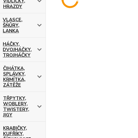
VIDLIČKY,
HRAZDY
VLASCE,
ŠŇŮRY,
LANKA
HÁČKY,
DVOJHÁČKY,
TROJHÁČKY
ČIHÁTKA,
SPLÁVKY,
KRMÍTKA,
ZÁTĚŽE
TŘPYTKY,
WOBLERY,
TWISTERY,
JIGY
KRABIČKY,
KUFŘÍKY,