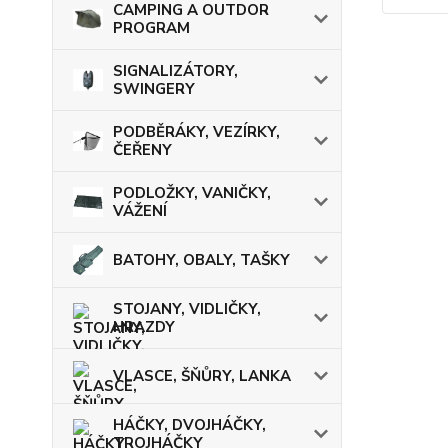
CAMPING A OUTDOR
PROGRAM
SIGNALIZÁTORY,
SWINGERY
PODBĚRÁKY, VEZÍRKY,
ČEŘENY
PODLOŽKY, VANIČKY,
VÁŽENÍ
BATOHY, OBALY, TAŠKY
STOJANY, VIDLIČKY,
HRAZDY
VLASCE, ŠŇŮRY, LANKA
HÁČKY, DVOJHÁČKY,
TROJHÁČKY