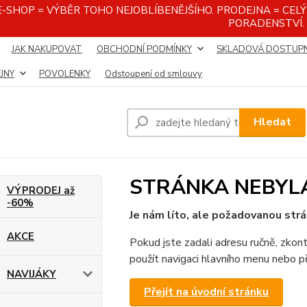
E-SHOP = VÝBĚR TOHO NEJOBLÍBENĚJŠÍHO. PRODEJNA = CEL
PORADENSTVÍ.
JAK NAKUPOVAT
OBCHODNÍ PODMÍNKY
SKLADOVÁ DOSTUP
JNY
POVOLENKY
Odstoupení od smlouvy
Hledat
STRÁNKA NEBYL
VÝPRODEJ až
-60%
Je nám líto, ale požadovanou strá
AKCE
Pokud jste zadali adresu ručně, zkont
použít navigaci hlavního menu nebo př
NAVIJÁKY
Přejít na úvodní stránku