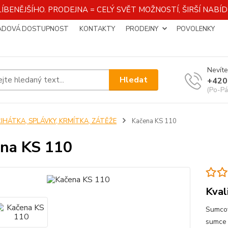
ÍBENĚJŠÍHO. PRODEJNA = CELÝ SVĚT MOŽNOSTÍ, ŠIRŠÍ NAB
ADOVÁ DOSTUPNOST
KONTAKTY
PRODEJNY
POVOLENKY
Nevíte
Hledat
+420
(Po-Pá
ČIHÁTKA, SPLÁVKY, KRMÍTKA, ZÁTĚŽE
Kačena KS 110
na KS 110
Kval
Sumcov
sumce 