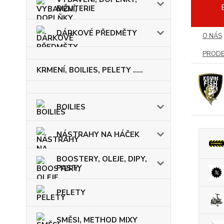
BIŽUTERIE
DÁRKOVÉ PŘEDMĚTY
O NÁS
PRODE
KRMENÍ, BOILIES, PELETY .....
BOILIES
NÁSTRAHY NA HÁČEK
BOOSTERY, OLEJE, DIPY,
PASTY
PELETY
SMĚSI, METHOD MIXY