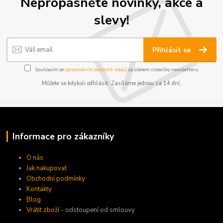
Nepropásněte novinky, akce a
slevy!
Přihlásit se
Souhlasím se
zpracováním osobních údajů
za účelem rozesílky newsletteru.
Můžete se kdykoli odhlásit. Zasíláme jednou za 14 dní.
Informace pro zákazníky
O nás
Jak nakupovat
Obchodní podmínky
Kontakty
Blog
Vrátit zboží
- odstoupení od smlouvy