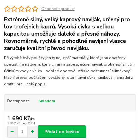
Ohodnotit produkt
Extrémně silný, velký kaprový naviják, určený pro
lov trofejních kaprů. Vysoká cívka s velkou
kapacitou umožňuje daleké a přesné náhozy.
Rovnoměrné, rychlé a pohodlné navíjení vlasce
zaručuje kvalitní převod navijáku.
Při výrobě byly použity jen ty nejlepší materiály, které jsou opatřeny
speciálním nátěrem, který chrání a zabezpečuje naviják proti nepříznivým
účinkům vody a vhlka. odolné oporové ložisko baitrunner "slimákový"
hlavní převor počítačem vyvážený rotor hlavní cívka hliníková, náhradní z
grafitu pre...
celý popis
Dostupnost
Skladem
1 690 Kč
/
ks
1 397 Kč
bez DPH
Přidat do košíku