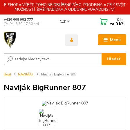
E-SHOP = VÝBĚR TOHO NEJOBLÍBENĚJŠÍHO. PRODEJNA = CELÝ SVĚT
MOŽNOSTÍ, ŠIRŠÍ NABÍDKA A ODBORNÉ PORADENSTVÍ.
0
ks
+420 608 982 777
CZK
za
0 Kč
(Po-Pá, 8:30-17:30 hod.)
Menu
Hledat
Úvod
NAVIJÁKY
Naviják BigRunner 807
Naviják BigRunner 807