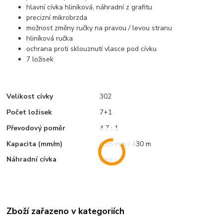
hlavní cívka hliníková, náhradní z grafitu
precizní mikrobrzda
možnost změny ručky na pravou / levou stranu
hliníková ručka
ochrana proti sklouznutí vlasce pod cívku
7 ložisek
Velikost cívky
302
Počet ložisek
7+1
Převodový poměr
4,7 : 1
Kapacita (mm/m)
0,35 mm / 430 m
Náhradní cívka
Ano
Zboží zařazeno v kategoriích