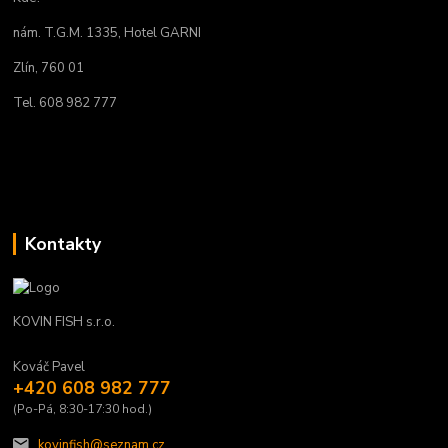
nám. T.G.M. 1335, Hotel GARNI
Zlín, 760 01
Tel. 608 982 777
Kontakty
KOVIN FISH s.r.o.
Kováč Pavel
+420 608 982 777
(Po-Pá, 8:30-17:30 hod.)
kovinfish@seznam.cz