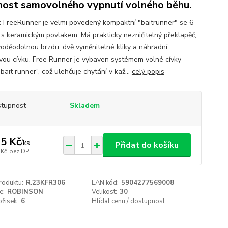
ost samovolného vypnutí volného běhu.
k FreeRunner je velmi povedený kompaktní "baitrunner" se 6
y s keramickým povlakem. Má prakticky nezničitelný překlapěč,
voděodolnou brzdu, dvě vyměnitelné kliky a náhradní
ovou cívku. Free Runner je vybaven systémem volné cívky
bait runner“, což ulehčuje chytání v kaž...
celý popis
tupnost
Skladem
5 Kč
/
ks
Přidat do košíku
 Kč
bez DPH
roduktu:
R.23KFR306
EAN kód:
5904277569008
e:
ROBINSON
Velikost:
30
ožisek:
6
Hlídat cenu / dostupnost