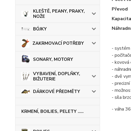
Převod
KLEŠTĚ, PEANY, PRAKY,
NOŽE
Kapacit
Náhradní
BÓJKY
ZAKRMOVACÍ POTŘEBY
- systém
- počítač
SONARY, MOTORY
- kovová 
- náhradn
VYBAVENÍ, DOPLŇKY,
- dvě vym
BIŽUTERIE
- precizn
- možnost
DÁRKOVÉ PŘEDMĚTY
- síla brz
- váha 3
KRMENÍ, BOILIES, PELETY .....