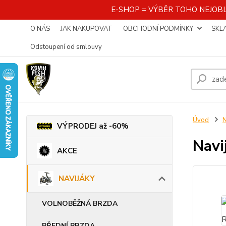
E-SHOP = VÝBĚR TOHO NEJOBL
O NÁS
JAK NAKUPOVAT
OBCHODNÍ PODMÍNKY
SKL
Odstoupení od smlouvy
Úvod
VÝPRODEJ až -60%
Navi
AKCE
NAVIJÁKY
VOLNOBĚŽNÁ BRZDA
PŘEDNÍ BRZDA