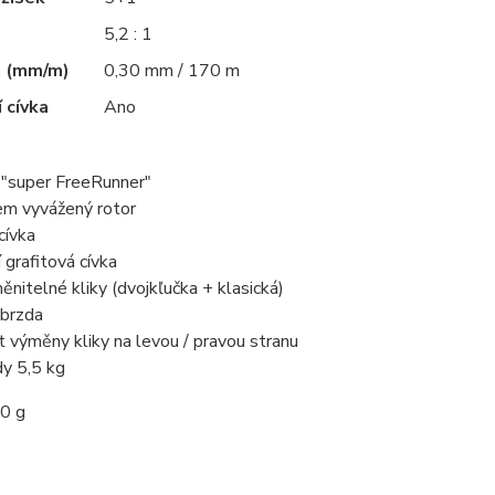
5,2 : 1
a (mm/m)
0,30 mm / 170 m
 cívka
Ano
 "super FreeRunner"
em vyvážený rotor
cívka
í grafitová cívka
ěnitelné kliky (dvojkľučka + klasická)
í brzda
 výměny kliky na levou / pravou stranu
dy 5,5 kg
60 g