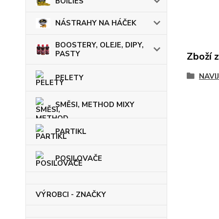
BOILIES
NÁSTRAHY NA HÁČEK
BOOSTERY, OLEJE, DIPY,
PASTY
Zboží 
NAVI
PELETY
SMĚSI, METHOD MIXY
PARTIKL
POSILOVAČE
VÝROBCI - ZNAČKY