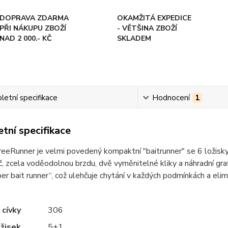
DOPRAVA ZDARMA
OKAMŽITÁ EXPEDICE
PŘI NÁKUPU ZBOŽÍ
- VĚTŠINA ZBOŽÍ
NAD 2 000.- KČ
SKLADEM
etní specifikace
Hodnocení
1
tní specifikace
reeRunner je velmi povedený kompaktní "baitrunner" se 6 ložisk
, zcela voděodolnou brzdu, dvě vyměnitelné kliky a náhradní gr
per bait runner“, což ulehčuje chytání v každých podmínkách a 
 cívky
306
žisek
5+1