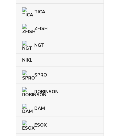
TICA
ZFISH
NGT
NIKL
SPRO
ROBINSON
DAM
ESOX