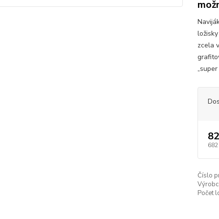
možn
Navijá
ložisk
zcela 
grafit
„super 
Dos
82
682
Číslo p
Výrobc
Počet l