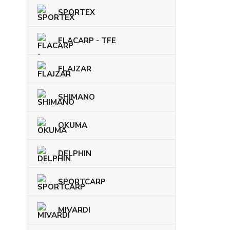
SPORTEX
FLACARP - TFE
FLAJZAR
SHIMANO
OKUMA
DELPHIN
SPORTCARP
MIVARDI