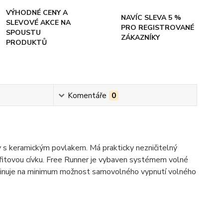
VÝHODNÉ CENY A
NAVÍC SLEVA 5 %
SLEVOVÉ AKCE NA
PRO REGISTROVANÉ
SPOUSTU
ZÁKAZNÍKY
PRODUKTŮ
Komentáře
0
y s keramickým povlakem. Má prakticky nezničitelný
afitovou cívku. Free Runner je vybaven systémem volné
eliminuje na minimum možnost samovolného vypnutí volného