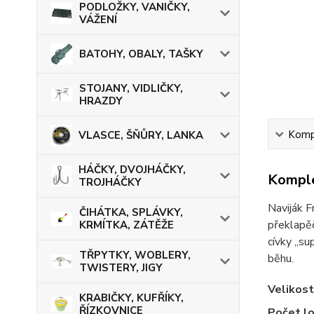
PODLOŽKY, VANIČKY,
VÁŽENÍ
BATOHY, OBALY, TAŠKY
STOJANY, VIDLIČKY,
HRAZDY
Kompl
VLASCE, ŠŇŮRY, LANKA
HÁČKY, DVOJHÁČKY,
Komple
TROJHÁČKY
Naviják F
ČIHÁTKA, SPLÁVKY,
překlapěč
KRMÍTKA, ZÁTĚŽE
cívky „su
TŘPYTKY, WOBLERY,
běhu.
TWISTERY, JIGY
Velikost
KRABIČKY, KUFŘÍKY,
ŘÍZKOVNICE
Počet lo