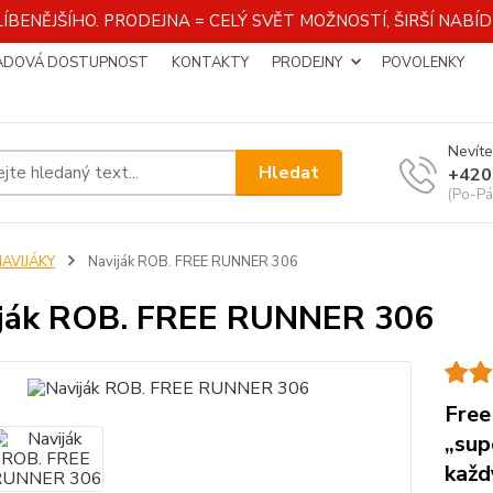
ÍBENĚJŠÍHO. PRODEJNA = CELÝ SVĚT MOŽNOSTÍ, ŠIRŠÍ NAB
ADOVÁ DOSTUPNOST
KONTAKTY
PRODEJNY
POVOLENKY
Nevíte
Hledat
+420
(Po-Pá
NAVIJÁKY
Naviják ROB. FREE RUNNER 306
ják ROB. FREE RUNNER 306
Free
„sup
každ