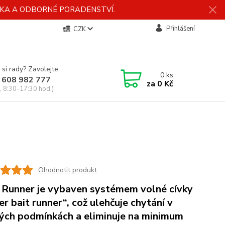
ÍDKA A ODBORNÉ PORADENSTVÍ.
Přihlášení
CZK
 si rady? Zavolejte.
0
ks
 608 982 777
za
0 Kč
, 8:30-17:30 hod.)
Ohodnotit produkt
 Runner je vybaven systémem volné cívky
er bait runner“, což ulehčuje chytání v
ých podmínkách a eliminuje na minimum