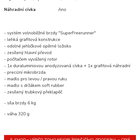
Náhradní cívka
Ano
- systém volnoběžné brzdy "SuperFreerunner"
- lehká grafitová konstrukce
- odolné jehličkové opěrné ložisko
- zesílený hlavní převod
- počítačem vyvážený rotor
- 1x duraluminiovou anodyzovaná cívka + 1x grafitová náhradní
- precizní mikrobrzda
- madlo pro levou / pravou ruku
- madlo s držákem soft rubber
- zesílený trubkový překlapěč
- síla brzdy 6 kg
- váha 320 g