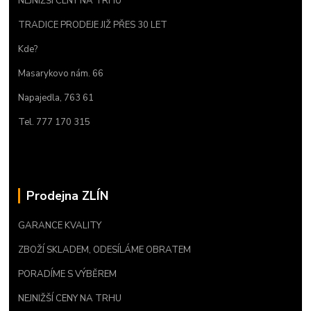
NEJNIŽŠÍ CENY NA TRHU
TRADICE PRODEJE JIŽ PŘES 30 LET
Kde?
Masarykovo nám. 66
Napajedla, 763 61
Tel. 777 170 315
Prodejna ZLÍN
GARANCE KVALITY
ZBOŽÍ SKLADEM, ODESÍLÁME OBRATEM
PORADÍME S VÝBĚREM
NEJNIŽŠÍ CENY NA TRHU