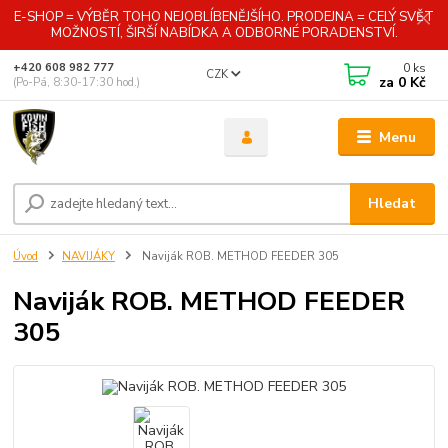
E-SHOP = VÝBĚR TOHO NEJOBLÍBENĚJŠÍHO. PRODEJNA = CELÝ SVĚT
MOŽNOSTÍ, ŠIRŠÍ NABÍDKA A ODBORNÉ PORADENSTVÍ.
0
ks
+420 608 982 777
CZK
za
0 Kč
(Po-Pá, 8:30-17:30 hod.)
Menu
Hledat
Úvod
NAVIJÁKY
Naviják ROB. METHOD FEEDER 305
Naviják ROB. METHOD FEEDER
305