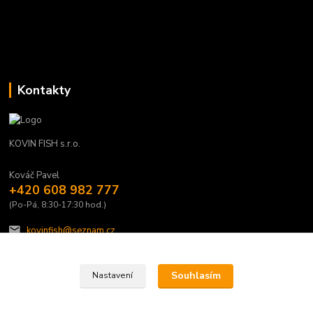
Kontakty
KOVIN FISH s.r.o.
Kováč Pavel
+420 608 982 777
(Po-Pá, 8:30-17:30 hod.)
kovinfish@seznam.cz
Souhlasím
Souhlasím
Nastavení
Nastavení