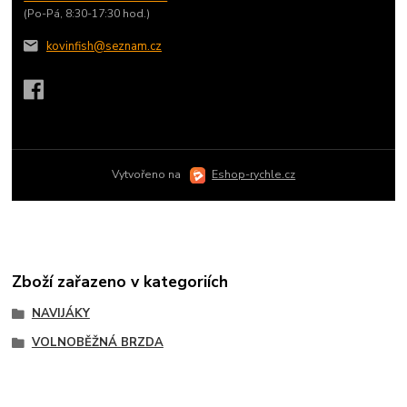
(Po-Pá, 8:30-17:30 hod.)
kovinfish@seznam.cz
Vytvořeno na
Eshop-rychle.cz
Zboží zařazeno v kategoriích
NAVIJÁKY
VOLNOBĚŽNÁ BRZDA