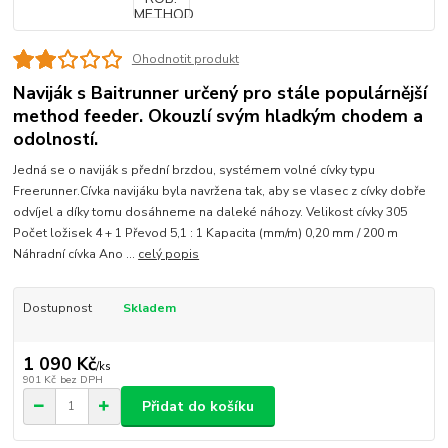
Ohodnotit produkt
Naviják s Baitrunner určený pro stále populárnější
method feeder. Okouzlí svým hladkým chodem a
odolností.
Jedná se o naviják s přední brzdou, systémem volné cívky typu
Freerunner.Cívka navijáku byla navržena tak, aby se vlasec z cívky dobře
odvíjel a díky tomu dosáhneme na daleké náhozy. Velikost cívky 305
Počet ložisek 4 + 1 Převod 5,1 : 1 Kapacita (mm/m) 0,20 mm / 200 m
Náhradní cívka Ano ...
celý popis
Dostupnost
Skladem
1 090 Kč
/
ks
901 Kč
bez DPH
Přidat do košíku