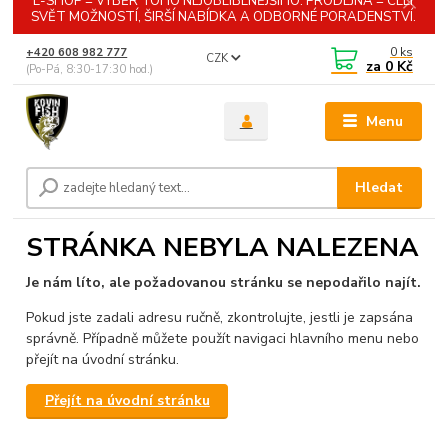
E-SHOP = VÝBĚR TOHO NEJOBLÍBENĚJŠÍHO. PRODEJNA = CELÝ
SVĚT MOŽNOSTÍ, ŠIRŠÍ NABÍDKA A ODBORNÉ PORADENSTVÍ.
0
ks
+420 608 982 777
CZK
za
0 Kč
(Po-Pá, 8:30-17:30 hod.)
Menu
Hledat
STRÁNKA NEBYLA NALEZENA
Je nám líto, ale požadovanou stránku se nepodařilo najít.
Pokud jste zadali adresu ručně, zkontrolujte, jestli je zapsána
správně. Případně můžete použít navigaci hlavního menu nebo
přejít na úvodní stránku.
Přejít na úvodní stránku