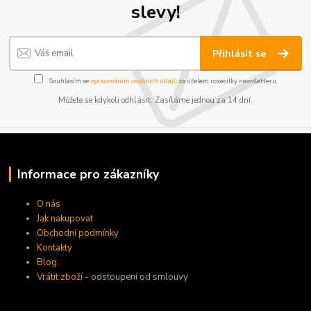
slevy!
Přihlásit se
Souhlasím se
zpracováním osobních údajů
za účelem rozesílky newsletteru.
Můžete se kdykoli odhlásit. Zasíláme jednou za 14 dní.
Informace pro zákazníky
O nás
Jak nakupovat
Obchodní podmínky
Kontakty
Blog
Vrátit zboží
- odstoupení od smlouvy