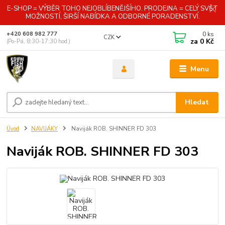
E-SHOP = VÝBĚR TOHO NEJOBLÍBENĚJŠÍHO. PRODEJNA = CELÝ SVĚT
MOŽNOSTÍ, ŠIRŠÍ NABÍDKA A ODBORNÉ PORADENSTVÍ.
0
ks
+420 608 982 777
CZK
za
0 Kč
(Po-Pá, 8:30-17:30 hod.)
Menu
Hledat
Úvod
NAVIJÁKY
Naviják ROB. SHINNER FD 303
Naviják ROB. SHINNER FD 303