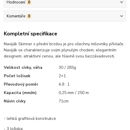
Hodnocení
0
Komentáře
0
Kompletní specifikace
Naviják Skinner s přední brzdou je pro všechny milovníky přívlače.
Naviják se charakterizuje svým plynulým chodem, elegantním
designem, atraktivní cenou, ale hlavně svou bezzávadovosti.
Velikost cívky, váha
30 / 283g
Počet ložisek
2+1
Převodový poměr
4,9 : 1
Kapacita (mm/m)
0,25 mm / 250 m
Návin cívky
71cm
- lehká grafitová konstrukce
- 3 ložiska