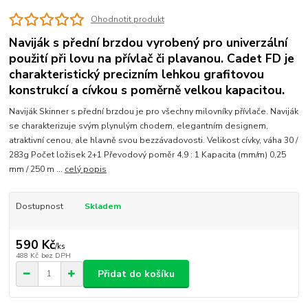
Ohodnotit produkt
Naviják s přední brzdou vyrobený pro univerzální
použití při lovu na přívlač či plavanou. Cadet FD je
charakteristický precizním lehkou grafitovou
konstrukcí a cívkou s poměrně velkou kapacitou.
Naviják Skinner s přední brzdou je pro všechny milovníky přívlače. Naviják
se charakterizuje svým plynulým chodem, elegantním designem,
atraktivní cenou, ale hlavně svou bezzávadovosti. Velikost cívky, váha 30 /
283g Počet ložisek 2+1 Převodový poměr 4,9 : 1 Kapacita (mm/m) 0,25
mm / 250 m ...
celý popis
Dostupnost
Skladem
590 Kč
/
ks
488 Kč
bez DPH
Přidat do košíku