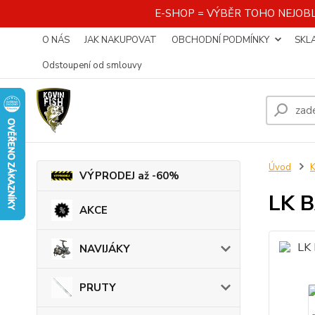
E-SHOP = VÝBĚR TOHO NEJOBL
O NÁS
JAK NAKUPOVAT
OBCHODNÍ PODMÍNKY
SKL
Odstoupení od smlouvy
Úvod
K
VÝPRODEJ až -60%
LK B
AKCE
NAVIJÁKY
PRUTY