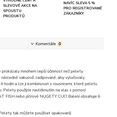
VÝHODNÉ CENY A
NAVÍC SLEVA 5 %
SLEVOVÉ AKCE NA
PRO REGISTROVANÉ
SPOUSTU
ZÁKAZNÍKY
PRODUKTŮ
Komentáře
0
mce prokázaly mnohem lepší účinnost než pelety
 a následně vakuově zadipované, aby vylučovaly
 hodin a lze ji kombinovat s rousnicemi, které peletu
. Pelety použijte navléknutím na vlas s pomocí
CAT FISH nebo játrové NUGETY CUC! Balení obsahuje 6
Pelety tak můžete používat opakovaně.