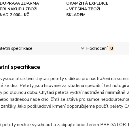
DOPRAVA ZDARMA
OKAMŽITÁ EXPEDICE
PŘI NÁKUPU ZBOŽÍ
- VĚTŠINA ZBOŽÍ
NAD 2 000.- KČ
SKLADEM
etní specifikace
Hodnocení
0
tní specifikace
 vysoce atraktivní chytací pelety s dírkou pro nastražení na su
é ze dna. Pelety jsou lisované za studena speciální technologií
y po dlouhou dobu. Chytací peleta vydrží nastražená minimálně 24
nebo nadnesou nade dno, čímž se stává pro sumce neodolatelnou
 zarážky. Jako podkladové krmení doporučujeme použít pelety 
tí pelety nechte vyschnout a zadipujte boosterem PREDATOR. 