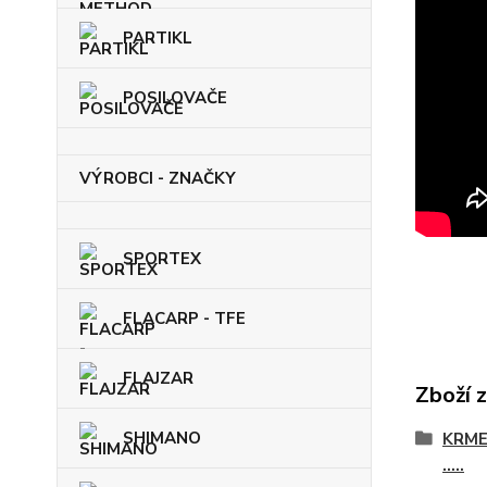
PARTIKL
POSILOVAČE
VÝROBCI - ZNAČKY
SPORTEX
FLACARP - TFE
FLAJZAR
Zboží 
SHIMANO
KRME
.....