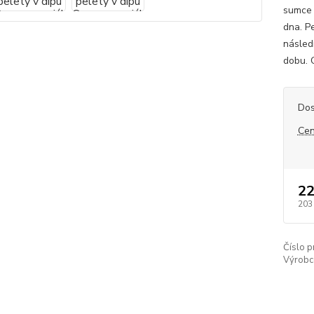
sumce 
dna. P
násled
dobu. 
Dos
Cen
22
203
Číslo p
Výrobc