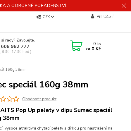
ÍDKA A ODBORNÉ PORADENSTVÍ.
Přihlášení
CZK
 si rady? Zavolejte.
0
ks
 608 982 777
za
0 Kč
, 8:30-17:30 hod.)
ciál 160g 38mm
ec speciál 160g 38mm
Ohodnotit produkt
AITS Pop Up pelety v dipu Sumec speciál
g 38mm
í, vysoce atraktivní chytací pelety s dírkou pro nastražení na