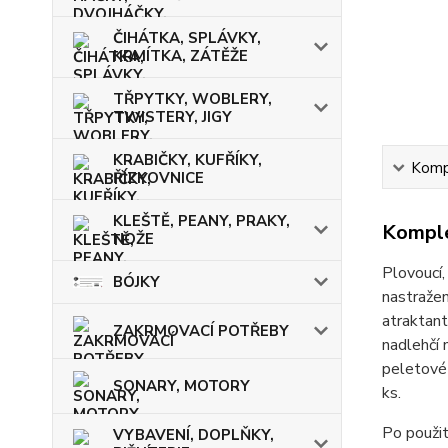
ČIHÁTKA, SPLÁVKY,
KRMÍTKA, ZÁTĚŽE
TŘPYTKY, WOBLERY,
TWISTERY, JIGY
KRABIČKY, KUFŘÍKY,
Kompl
ŘÍZKOVNICE
KLEŠTĚ, PEANY, PRAKY,
Komple
NOŽE
Plovoucí,
BÓJKY
nastražen
atraktant
ZAKRMOVACÍ POTŘEBY
nadlehčí 
peletové
SONARY, MOTORY
ks.
Po použi
VYBAVENÍ, DOPLŇKY,