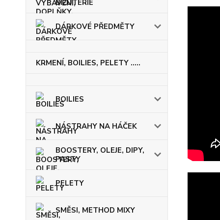
BIŽUTERIE
DÁRKOVÉ PŘEDMĚTY
KRMENÍ, BOILIES, PELETY .....
BOILIES
NÁSTRAHY NA HÁČEK
BOOSTERY, OLEJE, DIPY,
PASTY
PELETY
SMĚSI, METHOD MIXY