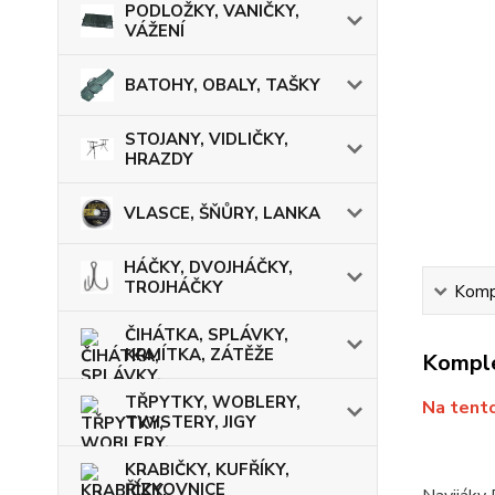
PODLOŽKY, VANIČKY,
VÁŽENÍ
BATOHY, OBALY, TAŠKY
STOJANY, VIDLIČKY,
HRAZDY
VLASCE, ŠŇŮRY, LANKA
HÁČKY, DVOJHÁČKY,
TROJHÁČKY
Kompl
ČIHÁTKA, SPLÁVKY,
KRMÍTKA, ZÁTĚŽE
Komple
TŘPYTKY, WOBLERY,
Na tento
TWISTERY, JIGY
KRABIČKY, KUFŘÍKY,
ŘÍZKOVNICE