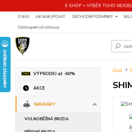
E-SHOP = VÝBĚR TOHO NEJOBL
O NÁS
JAK NAKUPOVAT
OBCHODNÍ PODMÍNKY
SKL
Odstoupení od smlouvy
Úvod
VÝPRODEJ až -60%
SHI
AKCE
NAVIJÁKY
VOLNOBĚŽNÁ BRZDA
PŘEDNÍ BRZDA