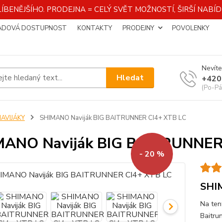
ÍBENĚJŠÍHO. PRODEJNA = CELÝ SVĚT MOŽNOSTÍ, ŠIRŠÍ NAB
ADOVÁ DOSTUPNOST
KONTAKTY
PRODEJNY
POVOLENKY
Nevíte
Hledat
+420
(Po-Pá
NAVIJÁKY
SHIMANO Naviják BIG BAITRUNNER CI4+ XTB LC
MANO Naviják BIG BAITRUNNER
- 20 %
SHI
Na ten
Baitru