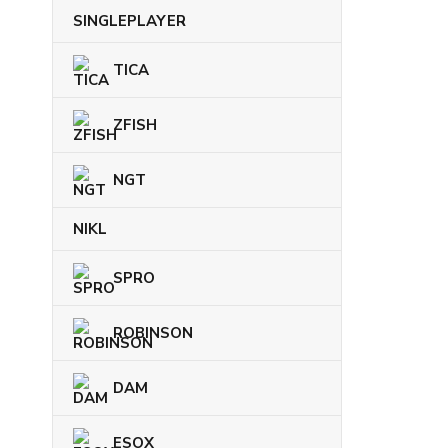
SINGLEPLAYER
TICA
ZFISH
NGT
NIKL
SPRO
ROBINSON
DAM
ESOX