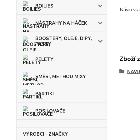
BOILIES
Návin vla
NÁSTRAHY NA HÁČEK
BOOSTERY, OLEJE, DIPY,
PASTY
Zboží 
PELETY
NAVI
SMĚSI, METHOD MIXY
PARTIKL
POSILOVAČE
VÝROBCI - ZNAČKY