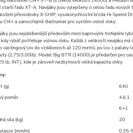
Big Baitrunner CI4+ XT-B (s cívkou velikosti 14000) a Medium Ba
 starší řadu XT-A. Navijáky jsou vylepšeny o celou řadu nových t
ložení převodovky X-SHIP, vysokorychlostní brzda Hi-Speed Drag,
u CI4+ a samozřejmě Baitrunner pro systém volné cívky.
jáky jsou nejoblíbenější především mezi kaprovými trofejními rybá
, kdy rybář potřebuje volnou cívku. Každá z velikostí navijáku 
ro castingový lov do vzdálenosti až 120 metrů, po lov z paluby l
ruty (2,75/3,00lb). Model Big BTR (14000) je předurčen pro cas
25 lb, INT), kde je zároveň nezbytností velká kapacita cívky.
ry:
 (g)
640
vý poměr
4,6:1
6+1
ná síla (kg)
20
 vlasce (mm/m)
0.35-