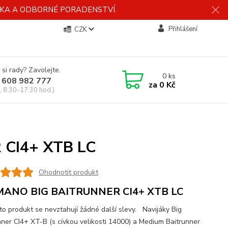
ÍDKA A ODBORNÉ PORADENSTVÍ.
Přihlášení
CZK
 si rady? Zavolejte.
0
ks
 608 982 777
za
0 Kč
, 8:30-17:30 hod.)
 CI4+ XTB LC
Ohodnotit produkt
MANO BIG BAITRUNNER CI4+ XTB LC
to produkt se nevztahují žádné další slevy. Navijáky Big
nner CI4+ XT-B (s cívkou velikosti 14000) a Medium Baitrunner