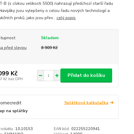
T-B (s cívkou velikosti 5500) nahrazují předchozí starší řadu
Navijáky jsou vylepšeny o celou řadu nových technologií a
kčních prvků, jako jsou přev...
celý popis
tupnost
Skladem
a před slevou
8 909 Kč
099 Kč
Přidat do košíku
67 Kč
bez DPH
Splátková kalkulačka
up na splátky
roduktu:
10.10153
EAN kód:
022255220941