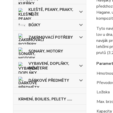
Navijáky 
předchozí
KLEŠTĚ, PEANY, PRAKY,
Hagane, u
NOŽE
kompozit
BÓJKY
Tyto navi
lov u dna
ZAKRMOVACÍ POTŘEBY
naviják p
lehčími p
SONARY, MOTORY
prutů (3,
Paramet
VYBAVENÍ, DOPLŇKY,
BIŽUTERIE
Hmotnost
DÁRKOVÉ PŘEDMĚTY
Převodo
Ložiska
KRMENÍ, BOILIES, PELETY .....
Max. brzd
Kapacita