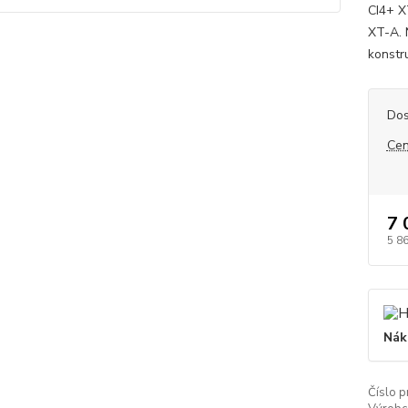
CI4+ X
XT-A. 
konstru
Dos
Cen
7 
5 8
Nák
Číslo p