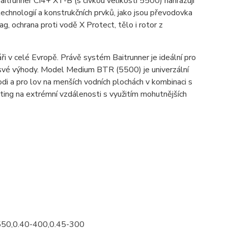
itrunner CI4+ XT-B (s cívkou velikosti 5500) nahrazují
echnologií a konstrukčních prvků, jako jsou převodovka
 ochrana proti vodě X Protect, tělo i rotor z
ři v celé Evropě. Právě systém Baitrunner je ideální pro
má své výhody. Model Medium BTR (5500) je univerzální
odi a pro lov na menších vodních plochách v kombinaci s
ting na extrémní vzdálenosti s využitím mohutnějších
550,0.40-400,0.45-300