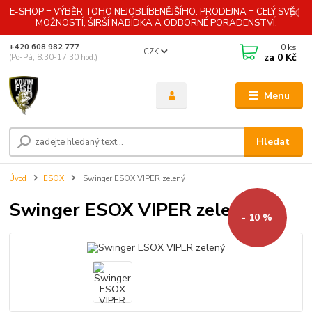
E-SHOP = VÝBĚR TOHO NEJOBLÍBENĚJŠÍHO. PRODEJNA = CELÝ SVĚT
MOŽNOSTÍ, ŠIRŠÍ NABÍDKA A ODBORNÉ PORADENSTVÍ.
0
ks
+420 608 982 777
CZK
za
0 Kč
(Po-Pá, 8:30-17:30 hod.)
Menu
Hledat
Úvod
ESOX
Swinger ESOX VIPER zelený
Swinger ESOX VIPER zelený
- 10 %