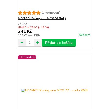
1 hodnocení
MIVARDI Swing arm MCX 66 žlutý
269 Kč
Ušetříte 28 Kč
(- 10 %)
241 Kč
Skladem
199 Kč
bez DPH
Přidat do košíku
TOP produkt