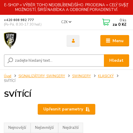
E-SHOP = VÝBĚR TOHO NEJOBLÍBENĚJŠÍHO. PRODEJNA = CELÝ SVĚT
MOŽNOSTÍ, ŠIRŠÍ NABÍDKA A ODBORNÉ PORADENSTVÍ.
0
ks
+420 608 982 777
CZK
za
0 Kč
(Po-Pá, 8:30-17:30 hod.)
Menu
Hledat
Úvod
SIGNALIZÁTORY, SWINGERY
SWINGERY
KLASICKÝ
SVÍTÍCÍ
SVÍTÍCÍ
Upřesnit parametry
Nejnovější
Nejlevnější
Nejdražší