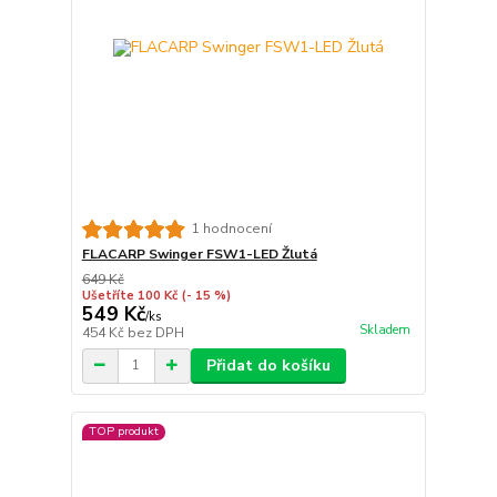
1 hodnocení
FLACARP Swinger FSW1-LED Žlutá
649 Kč
Ušetříte 100 Kč
(- 15 %)
549 Kč
/
ks
Skladem
454 Kč
bez DPH
Přidat do košíku
TOP produkt