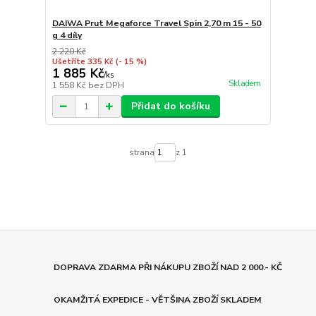
DAIWA Prut Megaforce Travel Spin 2,70 m 15 - 50
g 4 díly
2 220 Kč
Ušetříte 335 Kč
(- 15 %)
1 885 Kč
/
ks
Skladem
1 558 Kč
bez DPH
Přidat do košíku
strana
z 1
DOPRAVA ZDARMA PŘI NÁKUPU ZBOŽÍ NAD 2 000.- KČ
OKAMŽITÁ EXPEDICE - VĚTŠINA ZBOŽÍ SKLADEM