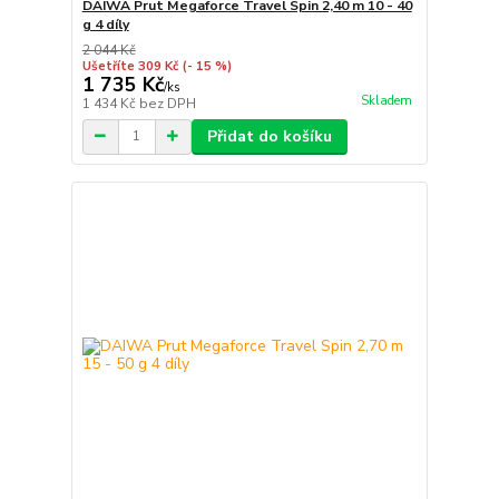
DAIWA Prut Megaforce Travel Spin 2,40 m 10 - 40
g 4 díly
2 044 Kč
Ušetříte 309 Kč
(- 15 %)
1 735 Kč
/
ks
Skladem
1 434 Kč
bez DPH
Přidat do košíku