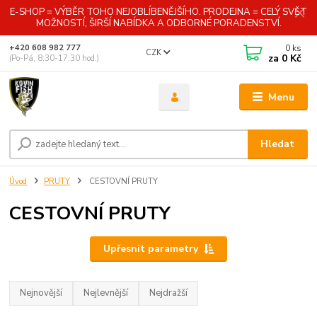
E-SHOP = VÝBĚR TOHO NEJOBLÍBENĚJŠÍHO. PRODEJNA = CELÝ SVĚT
MOŽNOSTÍ, ŠIRŠÍ NABÍDKA A ODBORNÉ PORADENSTVÍ.
0
ks
+420 608 982 777
CZK
za
0 Kč
(Po-Pá, 8:30-17:30 hod.)
Menu
Hledat
Úvod
PRUTY
CESTOVNÍ PRUTY
CESTOVNÍ PRUTY
Upřesnit parametry
Nejnovější
Nejlevnější
Nejdražší