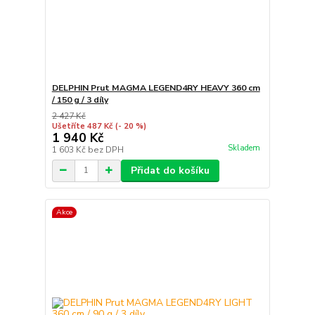
DELPHIN Prut MAGMA LEGEND4RY HEAVY 360 cm
/ 150 g / 3 díly
2 427 Kč
Ušetříte 487 Kč
(- 20 %)
1 940 Kč
Skladem
1 603 Kč
bez DPH
Přidat do košíku
Akce