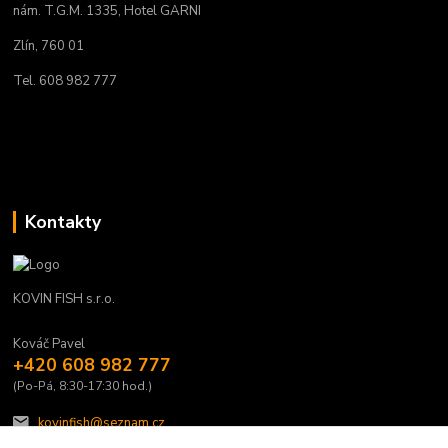
nám. T.G.M. 1335, Hotel GARNI
Zlín, 760 01
Tel. 608 982 777
Kontakty
KOVIN FISH s.r.o.
Kováč Pavel
+420 608 982 777
(Po-Pá, 8:30-17:30 hod.)
kovinfish@seznam.cz