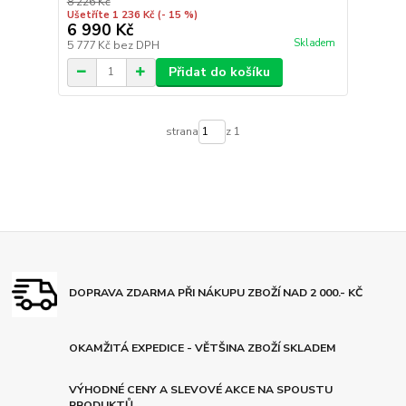
8 226 Kč
Ušetříte 1 236 Kč
(- 15 %)
6 990 Kč
Skladem
5 777 Kč
bez DPH
Přidat do košíku
strana
z 1
DOPRAVA ZDARMA PŘI NÁKUPU ZBOŽÍ NAD 2 000.- KČ
OKAMŽITÁ EXPEDICE - VĚTŠINA ZBOŽÍ SKLADEM
VÝHODNÉ CENY A SLEVOVÉ AKCE NA SPOUSTU
PRODUKTŮ