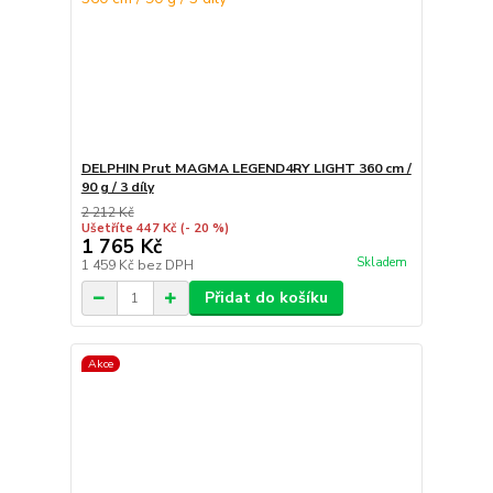
DELPHIN Prut MAGMA LEGEND4RY LIGHT 360 cm /
90 g / 3 díly
2 212 Kč
Ušetříte 447 Kč
(- 20 %)
1 765 Kč
Skladem
1 459 Kč
bez DPH
Přidat do košíku
Akce