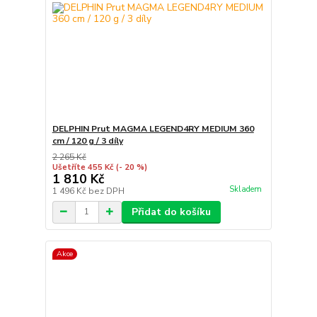
DELPHIN Prut MAGMA LEGEND4RY MEDIUM 360
cm / 120 g / 3 díly
2 265 Kč
Ušetříte 455 Kč
(- 20 %)
1 810 Kč
Skladem
1 496 Kč
bez DPH
Přidat do košíku
Akce