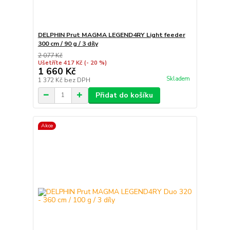
DELPHIN Prut MAGMA LEGEND4RY Light feeder
300 cm / 90 g / 3 díly
2 077 Kč
Ušetříte 417 Kč
(- 20 %)
1 660 Kč
Skladem
1 372 Kč
bez DPH
Přidat do košíku
Akce