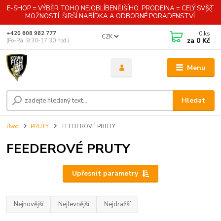
E-SHOP = VÝBĚR TOHO NEJOBLÍBENĚJŠÍHO. PRODEJNA = CELÝ SVĚT
MOŽNOSTÍ, ŠIRŠÍ NABÍDKA A ODBORNÉ PORADENSTVÍ.
0
ks
+420 608 982 777
CZK
za
0 Kč
(Po-Pá, 8:30-17:30 hod.)
Menu
Hledat
Úvod
PRUTY
FEEDEROVÉ PRUTY
FEEDEROVÉ PRUTY
Upřesnit parametry
Nejnovější
Nejlevnější
Nejdražší