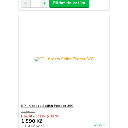
Přidat do košíku
SP - Cresta Solith Feeder 360
2 199 Kč
Ušetříte 609 Kč
(- 28 %)
1 590 Kč
Skladem
1 314 Kč
bez DPH