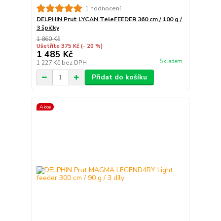
1 hodnocení
DELPHIN Prut LYCAN TeleFEEDER 360 cm / 100 g /
3 špičky
1 860 Kč
Ušetříte 375 Kč
(- 20 %)
1 485 Kč
Skladem
1 227 Kč
bez DPH
Přidat do košíku
Akce