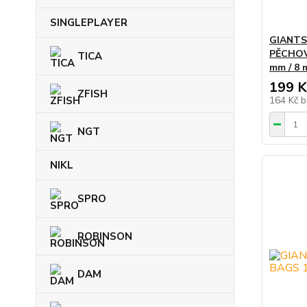
SINGLEPLAYER
GIANTS
PĚCHOV
TICA
mm / 8 
199 K
ZFISH
164 Kč
b
NGT
NIKL
SPRO
ROBINSON
DAM