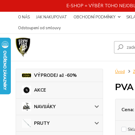
E-SHOP = VÝBĚR TOHO NEJOBL
O NÁS
JAK NAKUPOVAT
OBCHODNÍ PODMÍNKY
SKL
Odstoupení od smlouvy
Úvod
VÝPRODEJ až -60%
PVA
AKCE
NAVIJÁKY
Cena:
PRUTY
Skl