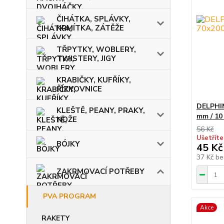
ČIHÁTKA, SPLÁVKY,
KRMÍTKA, ZÁTĚŽE
TŘPYTKY, WOBLERY,
TWISTERY, JIGY
KRABIČKY, KUFŘÍKY,
ŘÍZKOVNICE
DELPHIN
KLEŠTĚ, PEANY, PRAKY,
mm / 10
NOŽE
56 Kč
Ušetříte
BÓJKY
45 Kč
37 Kč
be
ZAKRMOVACÍ POTŘEBY
PVA PROGRAM
Akce
RAKETY