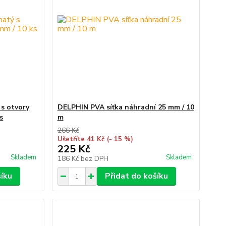
s otvory
DELPHIN PVA síťka náhradní 25 mm / 10
s
m
266 Kč
Ušetříte 41 Kč
(- 15 %)
225 Kč
Skladem
Skladem
186 Kč
bez DPH
šíku
Přidat do košíku