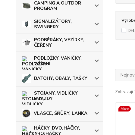
CAMPING A OUTDOR
PROGRAM
Výrob
SIGNALIZÁTORY,
SWINGERY
DEL
PODBĚRÁKY, VEZÍRKY,
ČEŘENY
PODLOŽKY, VANIČKY,
VÁŽENÍ
Nejnově
BATOHY, OBALY, TAŠKY
Zobrazuji 
STOJANY, VIDLIČKY,
HRAZDY
Akce
VLASCE, ŠŇŮRY, LANKA
HÁČKY, DVOJHÁČKY,
TROJHÁČKY