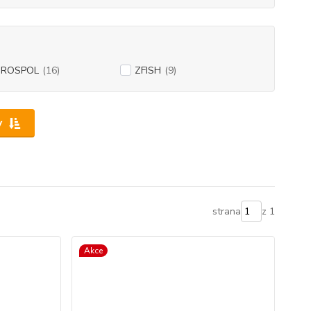
ROSPOL
(16)
ZFISH
(9)
y
strana
z 1
Akce