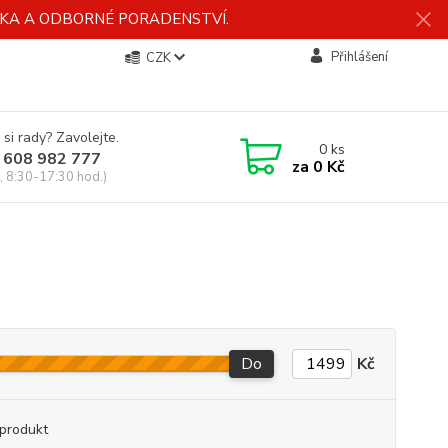
ÍDKA A ODBORNÉ PORADENSTVÍ.
Přihlášení
CZK
 si rady? Zavolejte.
0
ks
 608 982 777
za
0 Kč
, 8:30-17:30 hod.)
Do
Kč
produkt