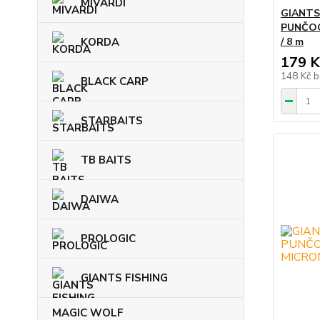
MIVARDI
GIANTS
PUNČOC
KORDA
/ 8 m
179 K
148 Kč
b
BLACK CARP
STARBAITS
TB BAITS
DAIWA
PROLOGIC
GIANTS FISHING
MAGIC WOLF