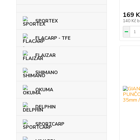
169 K
SPORTEX
140 Kč
b
FLACARP - TFE
FLAJZAR
SHIMANO
OKUMA
DELPHIN
SPORTCARP