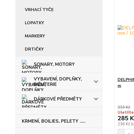
VRHACÍ TYČE
LOPATKY
MARKERY
DRTIČKY
SONARY, MOTORY
VYBAVENÍ, DOPLŇKY,
DELPHIN
BIŽUTERIE
m
DÁRKOVÉ PŘEDMĚTY
333 Kč
Ušetříte
285 K
KRMENÍ, BOILIES, PELETY .....
236 Kč
b