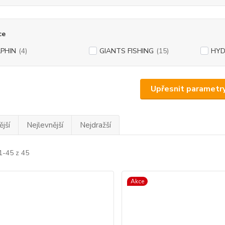
ce
PHIN
(4)
GIANTS FISHING
(15)
HYD
Upřesnit parametr
jší
Nejlevnější
Nejdražší
1-45 z 45
Akce