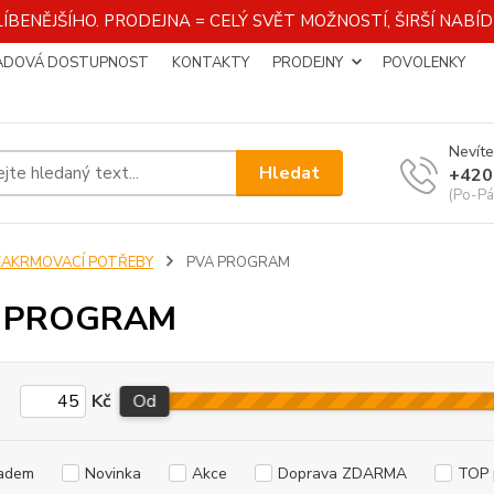
ÍBENĚJŠÍHO. PRODEJNA = CELÝ SVĚT MOŽNOSTÍ, ŠIRŠÍ NAB
ADOVÁ DOSTUPNOST
KONTAKTY
PRODEJNY
POVOLENKY
Nevíte
Hledat
+420
(Po-Pá
ZAKRMOVACÍ POTŘEBY
PVA PROGRAM
 PROGRAM
Kč
Od
adem
Novinka
Akce
Doprava ZDARMA
TOP 