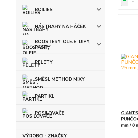
BOILIES
NÁSTRAHY NA HÁČEK
BOOSTERY, OLEJE, DIPY,
PASTY
PELETY
SMĚSI, METHOD MIXY
PARTIKL
POSILOVAČE
GIANTS
PUNČOC
mm / 8 
VÝROBCI - ZNAČKY