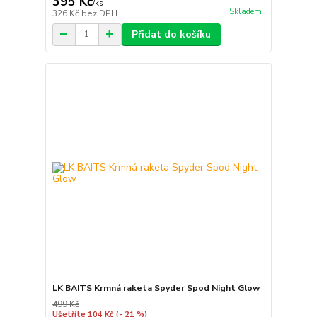
395 Kč
/
ks
Skladem
326 Kč
bez DPH
Přidat do košíku
LK BAITS Krmná raketa Spyder Spod Night Glow
499 Kč
Ušetříte 104 Kč
(- 21 %)