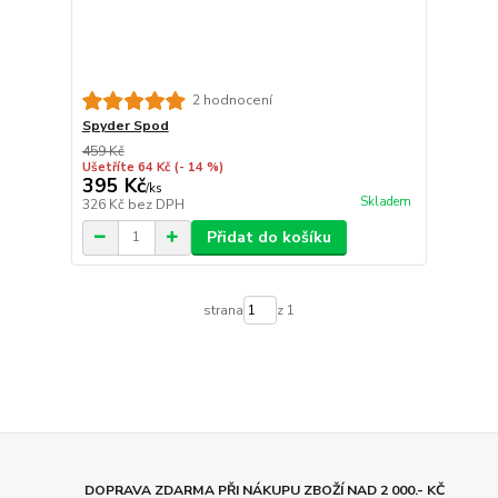
2 hodnocení
Spyder Spod
459 Kč
Ušetříte 64 Kč
(- 14 %)
395 Kč
/
ks
Skladem
326 Kč
bez DPH
Přidat do košíku
strana
z 1
DOPRAVA ZDARMA PŘI NÁKUPU ZBOŽÍ NAD 2 000.- KČ