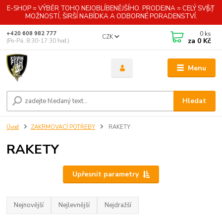
E-SHOP = VÝBĚR TOHO NEJOBLÍBENĚJŠÍHO. PRODEJNA = CELÝ SVĚT
MOŽNOSTÍ, ŠIRŠÍ NABÍDKA A ODBORNÉ PORADENSTVÍ.
0
ks
+420 608 982 777
CZK
za
0 Kč
(Po-Pá, 8:30-17:30 hod.)
Menu
Hledat
Úvod
ZAKRMOVACÍ POTŘEBY
RAKETY
RAKETY
Upřesnit parametry
Nejnovější
Nejlevnější
Nejdražší