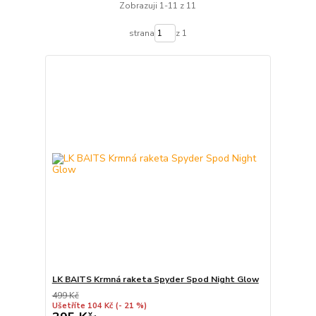
Zobrazuji 1-11 z 11
strana
z 1
LK BAITS Krmná raketa Spyder Spod Night Glow
499 Kč
Ušetříte 104 Kč
(- 21 %)