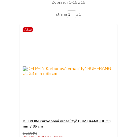
Zobrazuji 1-15 z 15
strana
z 1
Akce
DELPHIN Karbonová vrhací tyč BUMERANG UL 33
mm / 85 cm
1 580 Kč