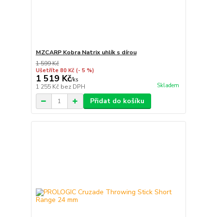
MZCARP Kobra Natrix uhlík s dírou
1 599 Kč
Ušetříte 80 Kč
(- 5 %)
1 519 Kč
/
ks
Skladem
1 255 Kč
bez DPH
Přidat do košíku