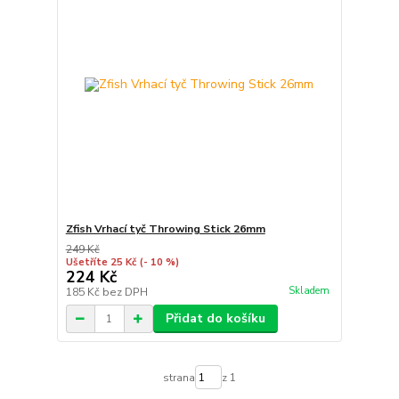
Zfish Vrhací tyč Throwing Stick 26mm
249 Kč
Ušetříte 25 Kč
(- 10 %)
224 Kč
Skladem
185 Kč
bez DPH
Přidat do košíku
strana
z 1