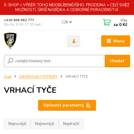
E-SHOP = VÝBĚR TOHO NEJOBLÍBENĚJŠÍHO. PRODEJNA = CELÝ SVĚT
MOŽNOSTÍ, ŠIRŠÍ NABÍDKA A ODBORNÉ PORADENSTVÍ.
0
ks
+420 608 982 777
CZK
za
0 Kč
(Po-Pá, 8:30-17:30 hod.)
Menu
Hledat
Úvod
ZAKRMOVACÍ POTŘEBY
VRHACÍ TYČE
VRHACÍ TYČE
Upřesnit parametry
Nejnovější
Nejlevnější
Nejdražší