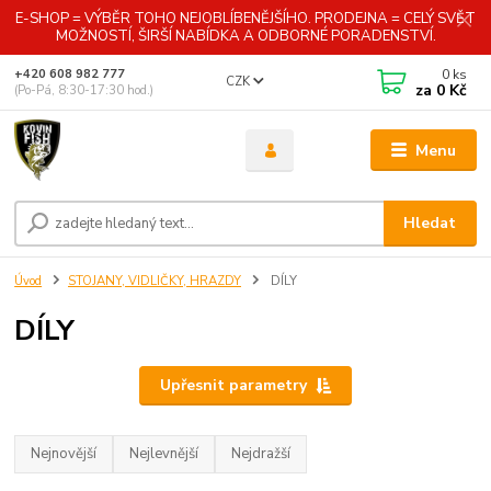
E-SHOP = VÝBĚR TOHO NEJOBLÍBENĚJŠÍHO. PRODEJNA = CELÝ SVĚT
MOŽNOSTÍ, ŠIRŠÍ NABÍDKA A ODBORNÉ PORADENSTVÍ.
0
ks
+420 608 982 777
CZK
za
0 Kč
(Po-Pá, 8:30-17:30 hod.)
Menu
Hledat
Úvod
STOJANY, VIDLIČKY, HRAZDY
DÍLY
DÍLY
Upřesnit parametry
Nejnovější
Nejlevnější
Nejdražší