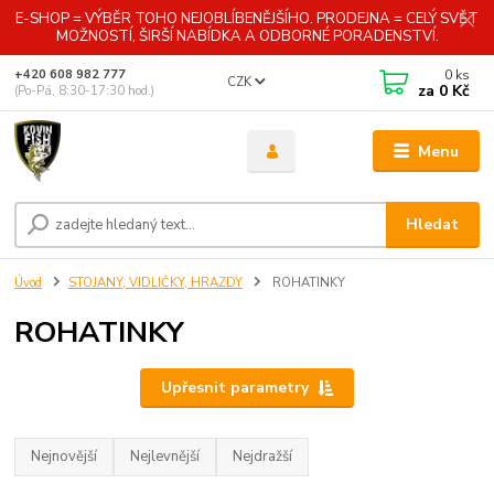
E-SHOP = VÝBĚR TOHO NEJOBLÍBENĚJŠÍHO. PRODEJNA = CELÝ SVĚT
MOŽNOSTÍ, ŠIRŠÍ NABÍDKA A ODBORNÉ PORADENSTVÍ.
0
ks
+420 608 982 777
CZK
za
0 Kč
(Po-Pá, 8:30-17:30 hod.)
Menu
Hledat
Úvod
STOJANY, VIDLIČKY, HRAZDY
ROHATINKY
ROHATINKY
Upřesnit parametry
Nejnovější
Nejlevnější
Nejdražší