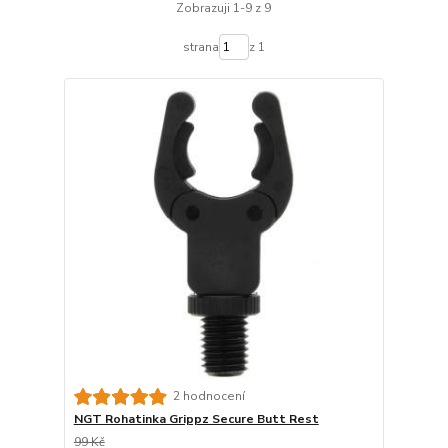
Zobrazuji 1-9 z 9
strana
z 1
2 hodnocení
NGT Rohatinka Grippz Secure Butt Rest
99 Kč