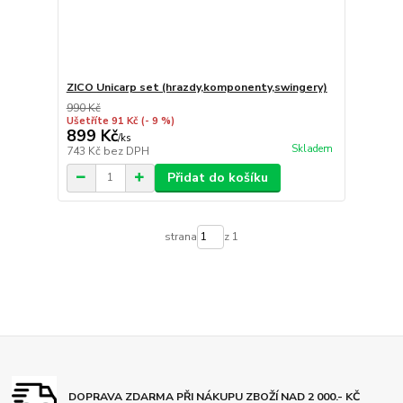
ZICO Unicarp set (hrazdy,komponenty,swingery)
990 Kč
Ušetříte 91 Kč
(- 9 %)
899 Kč
/
ks
Skladem
743 Kč
bez DPH
Přidat do košíku
strana
z 1
DOPRAVA ZDARMA PŘI NÁKUPU ZBOŽÍ NAD 2 000.- KČ