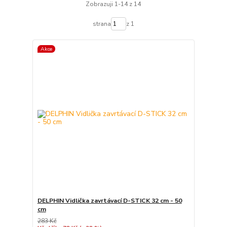
Zobrazuji 1-14 z 14
strana
z 1
Akce
DELPHIN Vidlička zavrtávací D-STICK 32 cm - 50
cm
283 Kč