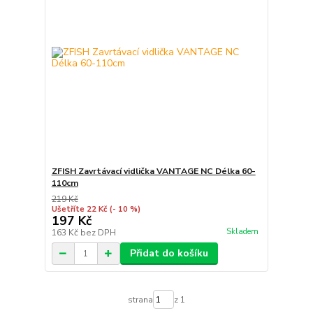
ZFISH Zavrtávací vidlička VANTAGE NC Délka 60-
110cm
219 Kč
Ušetříte 22 Kč
(- 10 %)
197 Kč
Skladem
163 Kč
bez DPH
Přidat do košíku
strana
z 1