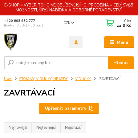
E-SHOP = VÝBĚR TOHO NEJOBLÍBENĚJŠÍHO. PRODEJNA = CELÝ SVĚT
MOŽNOSTÍ, ŠIRŠÍ NABÍDKA A ODBORNÉ PORADENSTVÍ.
0
ks
+420 608 982 777
CZK
za
0 Kč
(Po-Pá, 8:30-17:30 hod.)
Menu
Hledat
Úvod
STOJANY, VIDLIČKY, HRAZDY
VIDLIČKY
ZAVRTÁVACÍ
ZAVRTÁVACÍ
Upřesnit parametry
Nejnovější
Nejlevnější
Nejdražší