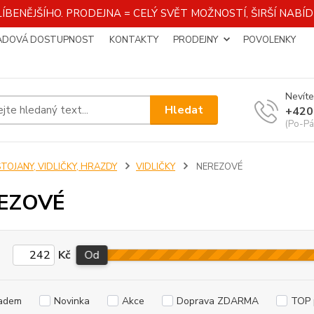
ÍBENĚJŠÍHO. PRODEJNA = CELÝ SVĚT MOŽNOSTÍ, ŠIRŠÍ NAB
ADOVÁ DOSTUPNOST
KONTAKTY
PRODEJNY
POVOLENKY
Nevíte
Hledat
+420
(Po-Pá
TOJANY, VIDLIČKY, HRAZDY
VIDLIČKY
NEREZOVÉ
EZOVÉ
Kč
Od
adem
Novinka
Akce
Doprava ZDARMA
TOP 