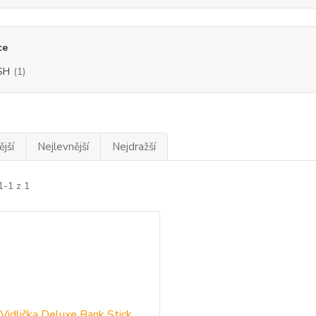
ce
SH
(1)
jší
Nejlevnější
Nejdražší
1-1 z 1