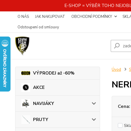
E-SHOP = VÝBĚR TOHO NEJOBL
O NÁS
JAK NAKUPOVAT
OBCHODNÍ PODMÍNKY
SKL
Odstoupení od smlouvy
Úvod
S
VÝPRODEJ až -60%
NER
AKCE
NAVIJÁKY
Cena:
PRUTY
Skl