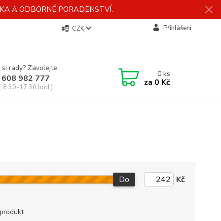
ÍDKA A ODBORNÉ PORADENSTVÍ.
Přihlášení
CZK
 si rady? Zavolejte.
0
ks
 608 982 777
za
0 Kč
, 8:30-17:30 hod.)
Do
Kč
produkt