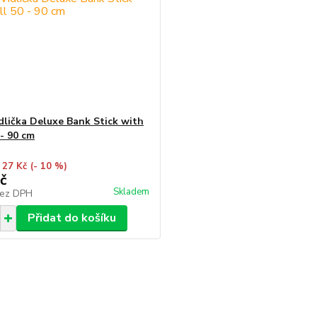
idlička Deluxe Bank Stick with
 - 90 cm
 27 Kč
(- 10 %)
č
Skladem
ez DPH
Přidat do košíku