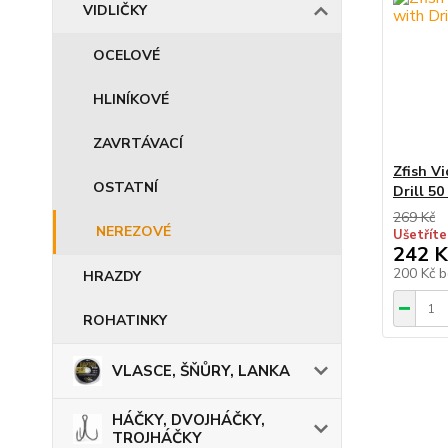
VIDLIČKY
OCELOVÉ
HLINÍKOVÉ
ZAVRTÁVACÍ
Zfish V
OSTATNÍ
Drill 50
269 Kč
NEREZOVÉ
Ušetříte
242 K
200 Kč
b
HRAZDY
ROHATINKY
VLASCE, ŠŇŮRY, LANKA
HÁČKY, DVOJHÁČKY,
TROJHÁČKY