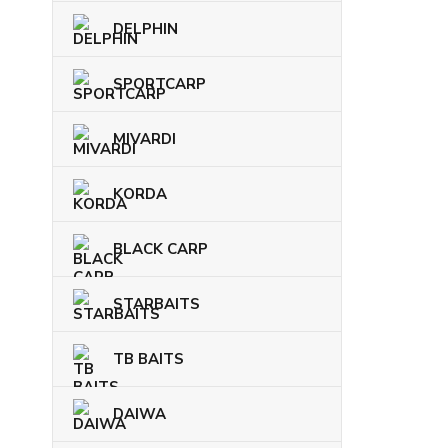
DELPHIN
SPORTCARP
MIVARDI
KORDA
BLACK CARP
STARBAITS
TB BAITS
DAIWA