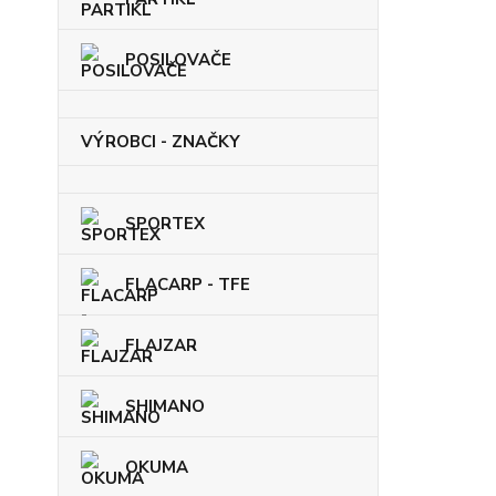
POSILOVAČE
VÝROBCI - ZNAČKY
SPORTEX
FLACARP - TFE
FLAJZAR
SHIMANO
OKUMA