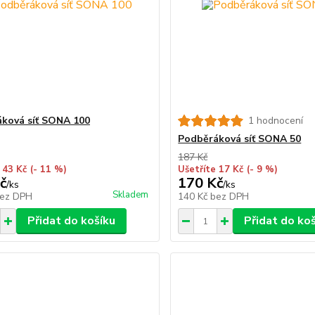
ková síť SONA 100
1 hodnocení
Podběráková síť SONA 50
187 Kč
 43 Kč
(- 11 %)
Ušetříte 17 Kč
(- 9 %)
č
170 Kč
/
ks
/
ks
Skladem
ez DPH
140 Kč
bez DPH
Přidat do košíku
Přidat do ko