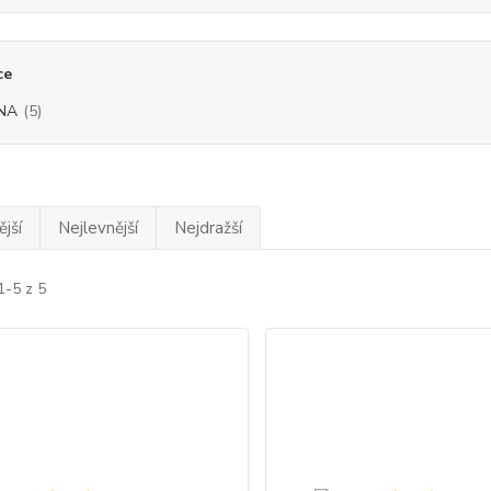
ce
NA
(5)
jší
Nejlevnější
Nejdražší
1-5 z 5