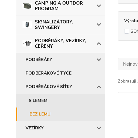
CAMPING A OUTDOR
PROGRAM
Výrob
SIGNALIZÁTORY,
SWINGERY
SO
PODBĚRÁKY, VEZÍRKY,
ČEŘENY
PODBĚRÁKY
Nejnově
PODBĚRÁKOVÉ TYČE
Zobrazuji 
PODBĚRÁKOVÉ SÍŤKY
S LEMEM
BEZ LEMU
VEZÍRKY