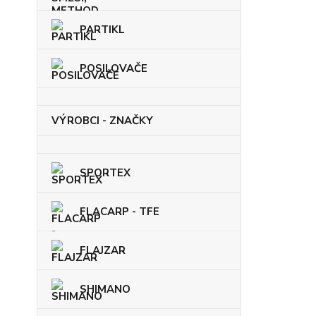
PARTIKL
POSILOVAČE
VÝROBCI - ZNAČKY
SPORTEX
FLACARP - TFE
FLAJZAR
SHIMANO