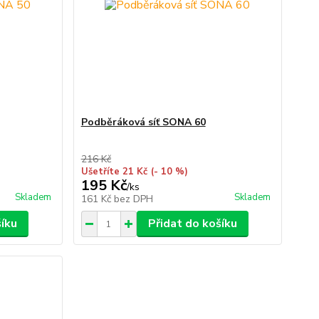
Podběráková síť SONA 60
216 Kč
Ušetříte 21 Kč
(- 10 %)
195 Kč
/
ks
Skladem
Skladem
161 Kč
bez DPH
šíku
Přidat do košíku