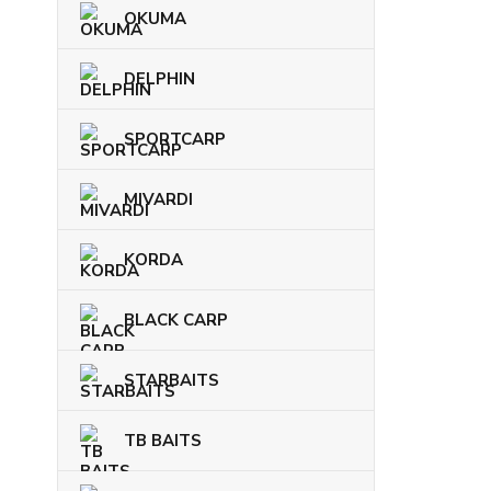
OKUMA
DELPHIN
SPORTCARP
MIVARDI
KORDA
BLACK CARP
STARBAITS
TB BAITS