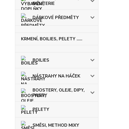
BIŽUTERIE
DÁRKOVÉ PŘEDMĚTY
KRMENÍ, BOILIES, PELETY .....
BOILIES
NÁSTRAHY NA HÁČEK
BOOSTERY, OLEJE, DIPY,
PASTY
PELETY
SMĚSI, METHOD MIXY