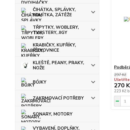
ČIHÁTKA, SPLÁVKY,
KRMÍTKA, ZÁTĚŽE
TŘPYTKY, WOBLERY,
TWISTERY, JIGY
KRABIČKY, KUFŘÍKY,
ŘÍZKOVNICE
KLEŠTĚ, PEANY, PRAKY,
Podběrá
NOŽE
297 Kč
Ušetříte
BÓJKY
270 K
223 Kč
b
ZAKRMOVACÍ POTŘEBY
SONARY, MOTORY
VYBAVENÍ, DOPLŇKY,