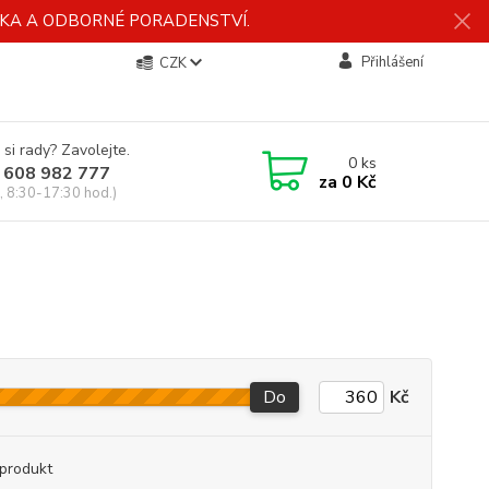
ÍDKA A ODBORNÉ PORADENSTVÍ.
Přihlášení
CZK
 si rady? Zavolejte.
0
ks
 608 982 777
za
0 Kč
, 8:30-17:30 hod.)
Do
Kč
produkt