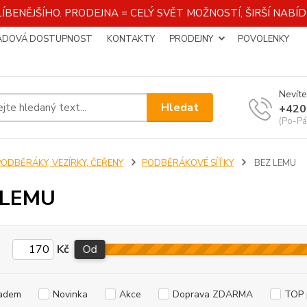
ÍBENĚJŠÍHO. PRODEJNA = CELÝ SVĚT MOŽNOSTÍ, ŠIRŠÍ NAB
ADOVÁ DOSTUPNOST
KONTAKTY
PRODEJNY
POVOLENKY
Nevíte
Hledat
+420
(Po-Pá
PODBĚRÁKY, VEZÍRKY, ČEŘENY
PODBĚRÁKOVÉ SÍŤKY
BEZ LEMU
 LEMU
Kč
Od
adem
Novinka
Akce
Doprava ZDARMA
TOP 