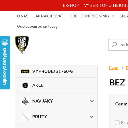
E-SHOP = VÝBĚR TOHO NEJOBL
O NÁS
JAK NAKUPOVAT
OBCHODNÍ PODMÍNKY
SKL
Odstoupení od smlouvy
Úvod
VÝPRODEJ až -60%
BEZ
AKCE
NAVIJÁKY
Cena:
PRUTY
Skl