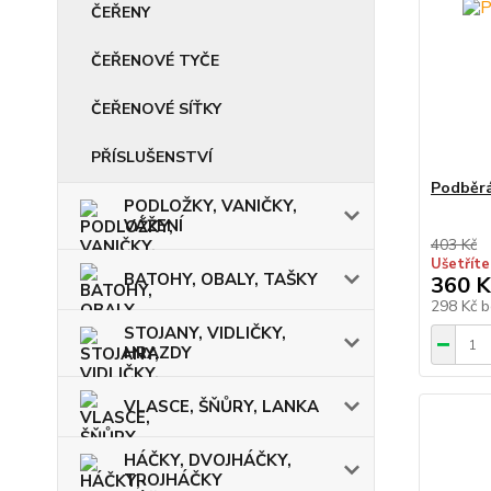
ČEŘENY
ČEŘENOVÉ TYČE
ČEŘENOVÉ SÍŤKY
PŘÍSLUŠENSTVÍ
Podběrá
PODLOŽKY, VANIČKY,
VÁŽENÍ
403 Kč
Ušetříte
BATOHY, OBALY, TAŠKY
360 K
298 Kč
b
STOJANY, VIDLIČKY,
HRAZDY
VLASCE, ŠŇŮRY, LANKA
HÁČKY, DVOJHÁČKY,
TROJHÁČKY