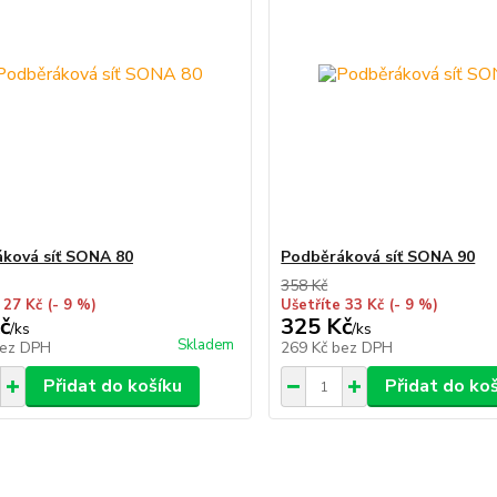
ková síť SONA 80
Podběráková síť SONA 90
358 Kč
 27 Kč
(- 9 %)
Ušetříte 33 Kč
(- 9 %)
č
325 Kč
/
ks
/
ks
Skladem
ez DPH
269 Kč
bez DPH
Přidat do košíku
Přidat do ko