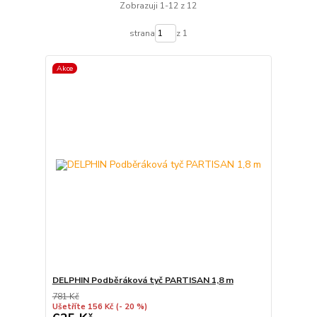
Zobrazuji 1-12 z 12
strana
z 1
Akce
DELPHIN Podběráková tyč PARTISAN 1,8 m
781 Kč
Ušetříte 156 Kč
(- 20 %)