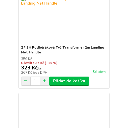
ZFISH Podběráková Tyč Transformer 2m Landing
Net Handle
359 Kč
Ušetříte 36 Kč
(- 10 %)
323 Kč
/
ks
Skladem
267 Kč
bez DPH
Přidat do košíku