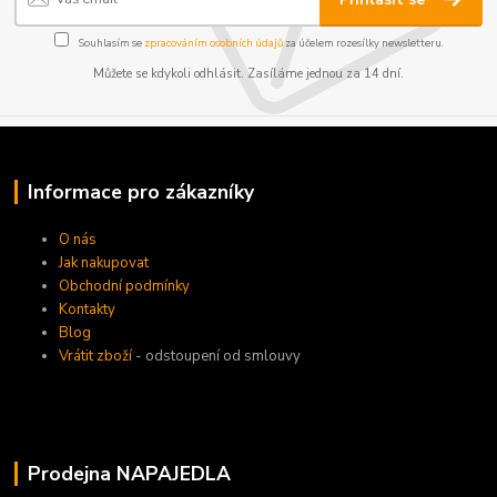
Souhlasím se
zpracováním osobních údajů
za účelem rozesílky newsletteru.
Můžete se kdykoli odhlásit. Zasíláme jednou za 14 dní.
Informace pro zákazníky
O nás
Jak nakupovat
Obchodní podmínky
Kontakty
Blog
Vrátit zboží
- odstoupení od smlouvy
Prodejna NAPAJEDLA