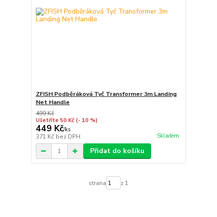
ZFISH Podběráková Tyč Transformer 3m Landing
Net Handle
499 Kč
Ušetříte 50 Kč
(- 10 %)
449 Kč
/
ks
Skladem
371 Kč
bez DPH
Přidat do košíku
strana
z 1