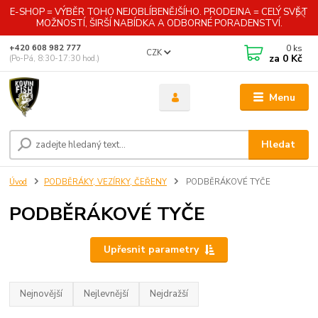
E-SHOP = VÝBĚR TOHO NEJOBLÍBENĚJŠÍHO. PRODEJNA = CELÝ SVĚT
MOŽNOSTÍ, ŠIRŠÍ NABÍDKA A ODBORNÉ PORADENSTVÍ.
0
ks
+420 608 982 777
CZK
za
0 Kč
(Po-Pá, 8:30-17:30 hod.)
Menu
Hledat
Úvod
PODBĚRÁKY, VEZÍRKY, ČEŘENY
PODBĚRÁKOVÉ TYČE
PODBĚRÁKOVÉ TYČE
Upřesnit parametry
Nejnovější
Nejlevnější
Nejdražší