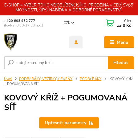
E-SHOP = VÝBĚR TOHO NEJOBLÍBENĚJŠÍHO. PRODEJNA = CELÝ SVĚT
MOŽNOSTÍ, ŠIRŠÍ NABÍDKA A ODBORNÉ PORADENSTVÍ.
0
ks
+420 608 982 777
CZK
za
0 Kč
(Po-Pá, 8:30-17:30 hod.)
Menu
Hledat
Úvod
PODBĚRÁKY, VEZÍRKY, ČEŘENY
PODBĚRÁKY
KOVOVÝ KŘÍŽ
+ POGUMOVANÁ SÍŤ
KOVOVÝ KŘÍŽ + POGUMOVANÁ
SÍŤ
Upřesnit parametry