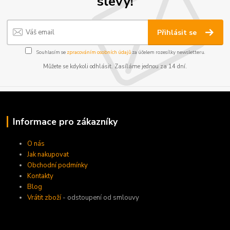
slevy!
Přihlásit se
Souhlasím se
zpracováním osobních údajů
za účelem rozesílky newsletteru.
Můžete se kdykoli odhlásit. Zasíláme jednou za 14 dní.
Informace pro zákazníky
O nás
Jak nakupovat
Obchodní podmínky
Kontakty
Blog
Vrátit zboží
- odstoupení od smlouvy