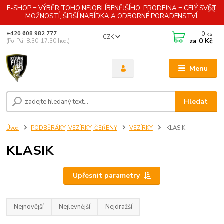
E-SHOP = VÝBĚR TOHO NEJOBLÍBENĚJŠÍHO. PRODEJNA = CELÝ SVĚT
MOŽNOSTÍ, ŠIRŠÍ NABÍDKA A ODBORNÉ PORADENSTVÍ.
0
ks
+420 608 982 777
CZK
za
0 Kč
(Po-Pá, 8:30-17:30 hod.)
Menu
Hledat
Úvod
PODBĚRÁKY, VEZÍRKY, ČEŘENY
VEZÍRKY
KLASIK
KLASIK
Upřesnit parametry
Nejnovější
Nejlevnější
Nejdražší