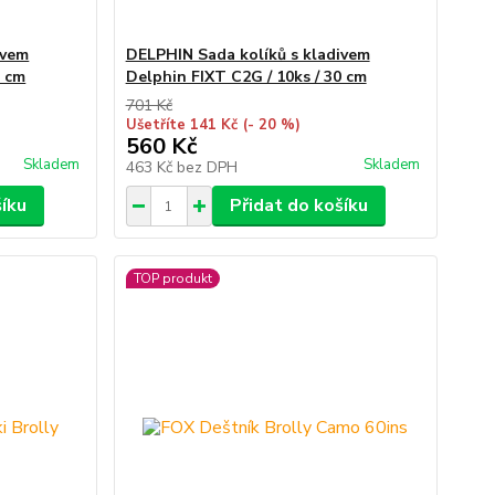
ivem
DELPHIN Sada kolíků s kladivem
0 cm
Delphin FIXT C2G / 10ks / 30 cm
701 Kč
Ušetříte 141 Kč
(- 20 %)
560 Kč
Skladem
Skladem
463 Kč
bez DPH
šíku
Přidat do košíku
TOP produkt