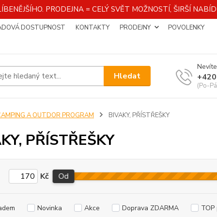
ÍBENĚJŠÍHO. PRODEJNA = CELÝ SVĚT MOŽNOSTÍ, ŠIRŠÍ NAB
ADOVÁ DOSTUPNOST
KONTAKTY
PRODEJNY
POVOLENKY
Nevíte
Hledat
+420
(Po-Pá
CAMPING A OUTDOR PROGRAM
BIVAKY, PŘÍSTŘEŠKY
AKY, PŘÍSTŘEŠKY
Kč
Od
adem
Novinka
Akce
Doprava ZDARMA
TOP 