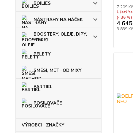
BOILIES
7 209 Kč
Ušetříte
(- 36 %)
NÁSTRAHY NA HÁČEK
4 645
3 839 K
BOOSTERY, OLEJE, DIPY,
PASTY
PELETY
SMĚSI, METHOD MIXY
PARTIKL
POSILOVAČE
VÝROBCI - ZNAČKY