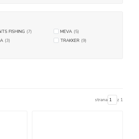
NTS FISHING
(7)
MEVA
(5)
MA
(3)
TRAKKER
(9)
strana
z 1