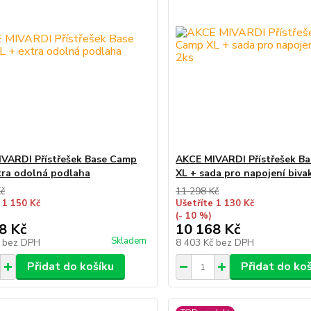
VARDI Přístřešek Base Camp
AKCE MIVARDI Přístřešek B
tra odolná podlaha
XL + sada pro napojení biva
Kč
11 298 Kč
 1 150 Kč
Ušetříte 1 130 Kč
(- 10 %)
8 Kč
10 168 Kč
Skladem
č
bez DPH
8 403 Kč
bez DPH
Přidat do košíku
Přidat do ko