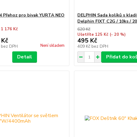
 Přehoz pro bivak YURTA NEO
DELPHIN Sada kolíků s klad
Delphin FIXT C2G / 10ks / 2
 1 176 Kč
620 Kč
Ušetříte 125 Kč
(- 20 %)
 Kč
495 Kč
Není skladem
č
bez DPH
409 Kč
bez DPH
Detail
Přidat do ko