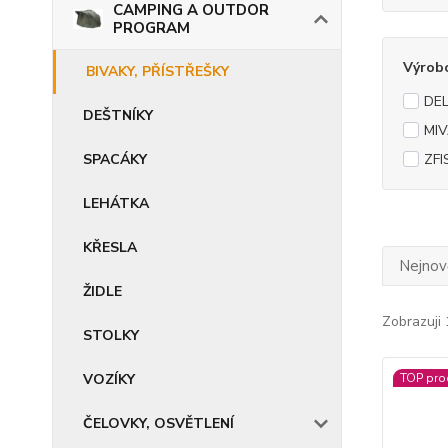
CAMPING A OUTDOR
PROGRAM
Výrob
BIVAKY, PŘÍSTŘEŠKY
DEL
DEŠTNÍKY
MIV
SPACÁKY
ZFI
LEHÁTKA
KŘESLA
Nejnově
ŽIDLE
Zobrazuji 
STOLKY
VOZÍKY
TOP pro
ČELOVKY, OSVĚTLENÍ