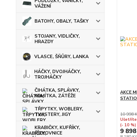
PODLOŽKY, VANIČKY,
VÁŽENÍ
BATOHY, OBALY, TAŠKY
STOJANY, VIDLIČKY,
HRAZDY
VLASCE, ŠŇŮRY, LANKA
HÁČKY, DVOJHÁČKY,
TROJHÁČKY
ČIHÁTKA, SPLÁVKY,
AKCE MI
KRMÍTKA, ZÁTĚŽE
STATIO
TŘPYTKY, WOBLERY,
TWISTERY, JIGY
10 998 
Ušetříte
(- 10 %)
KRABIČKY, KUFŘÍKY,
9 898
ŘÍZKOVNICE
8 180 K