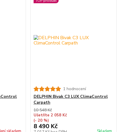
TOP produkt
1 hodnocení
aControl
DELPHIN Bivak C3 LUX ClimaControl
Carpath
10 548 Kč
Ušetříte 2 058 Kč
(- 20 %)
8 490 Kč
ení skladem
Skladem
7 017 Kč
bez DPH