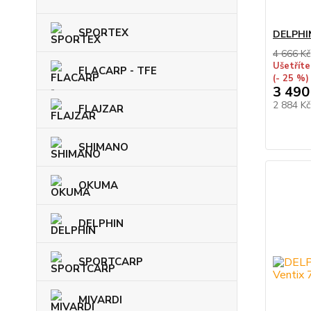
SPORTEX
DELPHIN
4 666 Kč
Ušetříte
FLACARP - TFE
(- 25 %)
3 490
2 884 K
FLAJZAR
SHIMANO
OKUMA
DELPHIN
SPORTCARP
MIVARDI