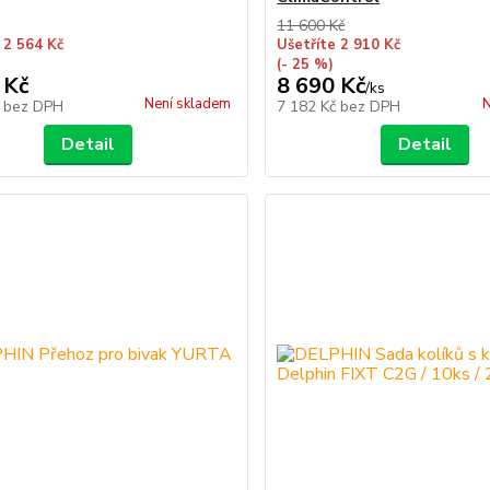
11 600 Kč
 2 564 Kč
Ušetříte 2 910 Kč
(- 25 %)
 Kč
8 690 Kč
/
ks
Není skladem
N
č
bez DPH
7 182 Kč
bez DPH
Detail
Detail