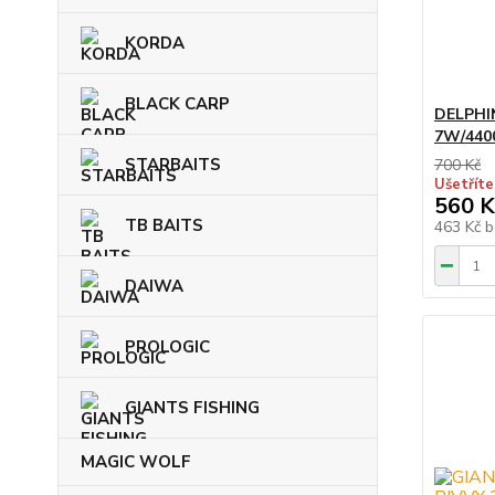
KORDA
BLACK CARP
DELPHIN
7W/440
STARBAITS
700 Kč
Ušetříte
560 K
TB BAITS
463 Kč
b
DAIWA
PROLOGIC
GIANTS FISHING
MAGIC WOLF