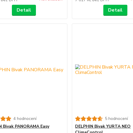
Detail
Detail
4 hodnocení
5 hodnocení
N Bivak PANORAMA Easy
DELPHIN Bivak YURTA NEO
ClimaControl