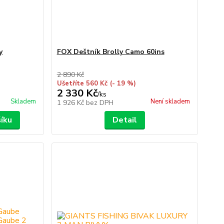
y
FOX Deštník Brolly Camo 60ins
2 890 Kč
Ušetříte 560 Kč
(- 19 %)
2 330 Kč
/
ks
Skladem
Není skladem
1 926 Kč
bez DPH
šíku
Detail