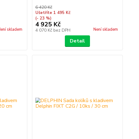
6 420 Kč
Ušetříte 1 495 Kč
(- 23 %)
4 925 Kč
ení skladem
Není skladem
4 070 Kč
bez DPH
Detail