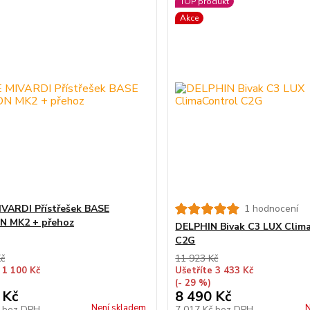
TOP produkt
Akce
VARDI Přístřešek BASE
1 hodnocení
N MK2 + přehoz
DELPHIN Bivak C3 LUX Clim
C2G
Kč
11 923 Kč
 1 100 Kč
Ušetříte 3 433 Kč
(- 29 %)
 Kč
8 490 Kč
Není skladem
N
č
bez DPH
7 017 Kč
bez DPH