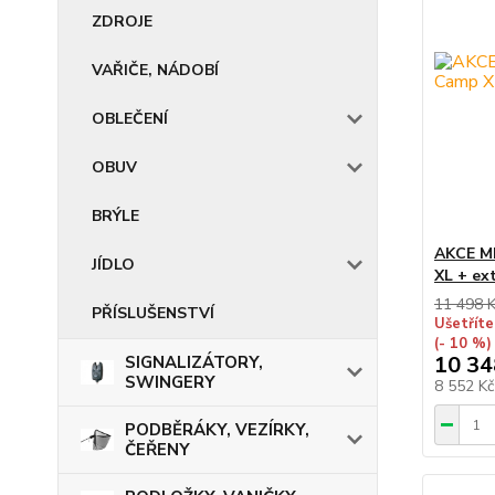
ZDROJE
VAŘIČE, NÁDOBÍ
OBLEČENÍ
OBUV
BRÝLE
AKCE MI
JÍDLO
XL + ex
11 498 
PŘÍSLUŠENSTVÍ
Ušetříte
(- 10 %)
10 34
SIGNALIZÁTORY,
SWINGERY
8 552 K
PODBĚRÁKY, VEZÍRKY,
ČEŘENY