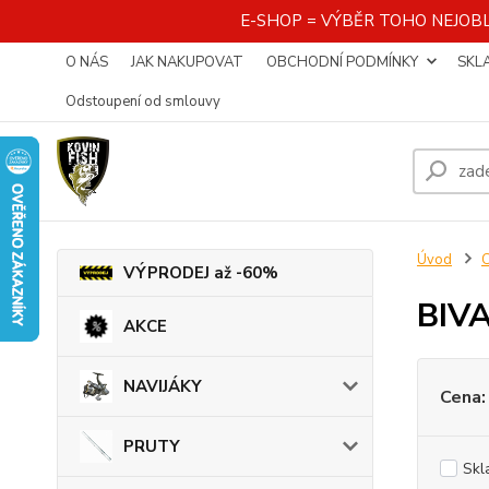
E-SHOP = VÝBĚR TOHO NEJOBL
O NÁS
JAK NAKUPOVAT
OBCHODNÍ PODMÍNKY
SKL
Odstoupení od smlouvy
Úvod
VÝPRODEJ až -60%
BIV
AKCE
NAVIJÁKY
Cena:
PRUTY
Skl