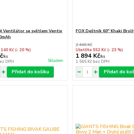
 Ventilátor se světlem Ventix
FOX Deštník 60" Khaki Broll
0mAh
2 446 Kč
 140 Kč
(- 20 %)
Ušetříte 552 Kč
(- 23 %)
č
1 894 Kč
/
ks
/
ks
Skladem
ez DPH
1 565 Kč
bez DPH
Přidat do košíku
Přidat do ko