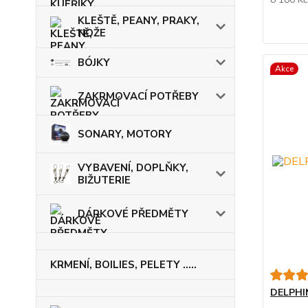
KLEŠTĚ, PEANY, PRAKY,
NOŽE
BÓJKY
Akce
ZAKRMOVACÍ POTŘEBY
SONARY, MOTORY
VYBAVENÍ, DOPLŇKY,
BIŽUTERIE
DÁRKOVÉ PŘEDMĚTY
KRMENÍ, BOILIES, PELETY .....
DELPHI