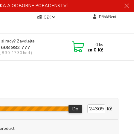
ÍDKA A ODBORNÉ PORADENSTVÍ.
Přihlášení
CZK
 si rady? Zavolejte.
0
ks
 608 982 777
za
0 Kč
, 8:30-17:30 hod.)
Do
Kč
produkt