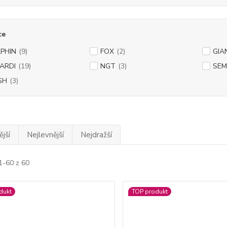
ce
PHIN
(9)
FOX
(2)
GIA
ARDI
(19)
NGT
(3)
SE
SH
(3)
jší
Nejlevnější
Nejdražší
1-60 z 60
dukt
TOP produkt